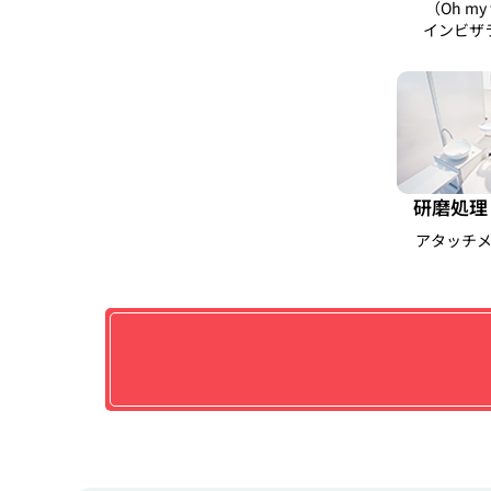
（Oh my 
インビザ
研磨処理
アタッチ