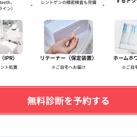
するドク
teeth、
レントゲンの精密検査も完備
+
+
ライン）
（IPR）
リテーナー（保定装置）
ホームホ
メント処置
※ご自宅へお届け
※ご自
無料診断を予約する