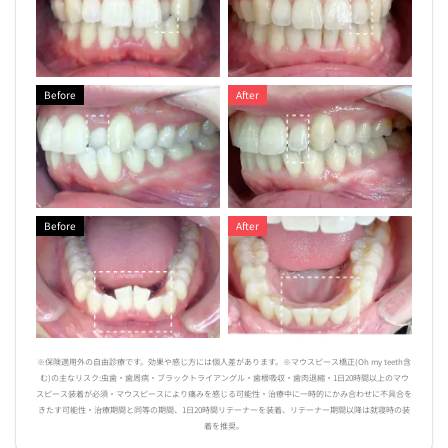
Before
After
Before
After
※保険適用外の自由診療です。効果や感じ方には個人差があります。※マウスピース橋正(Oh my teeth含
む)の主なリスク:虫歯・歯周病・ブラックトライアングル・歯根吸収・歯肉退縮・1日20時間以上のマウ
スピース装着が必須・マウスピースにより痛みを感じる可能性・治療中に一時的にかみ合わせに不具合を
きたす可能性・治療期間と同等の期間、1日20時間リテーナーを装着、リテーナー期間以降は就寝時の装
着を推奨。