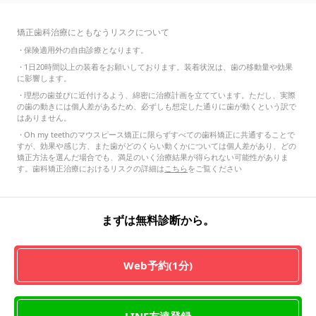
矯正歯科治療にともなうリスクについて
・
保険適用外の自由診療となります。
・
1日20時間以上の装着をお願いしております。装着状況は、歯の移動量や効果
に影響します。
・
理想の歯並びに近付けるよう、綿密に治療計画を立てています。ただし、実際
の歯の動きには個人差があるため、必ずしも想定した通りに歯が動くという訳で
はありません。
・
Oh my teethのマウスピース矯正に限らずすべての歯科矯正に共通することで
すが、効果や感じ方、また歯がどのくらい動くかについては個人差があり、どの
矯正方法を選んだ場合でも、満足のいく治療結果が得られない可能性がありま
す。歯科矯正治療におけるリスクの詳細は
こちら
をご覧ください
まずは無料診断から。
Web予約(1分)
LINE友達登録