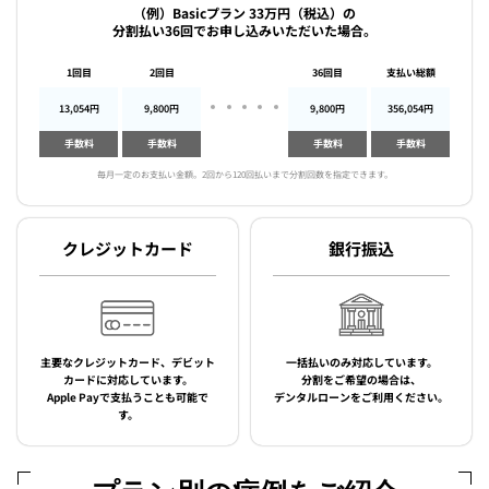
（例）Basicプラン 33万円（税込）の
分割払い36回でお申し込みいただいた場合。
1回目
2回目
36回目
支払い総額
13,054円
9,800円
9,800円
356,054円
手数料
手数料
手数料
手数料
毎月一定のお支払い金額。2回から120回払いまで分割回数を指定できます。
クレジットカード
銀行振込
主要なクレジットカード、デビット
一括払いのみ対応しています。
カードに対応しています。
分割をご希望の場合は、
Apple Payで支払うことも可能で
デンタルローンをご利用ください。
す。