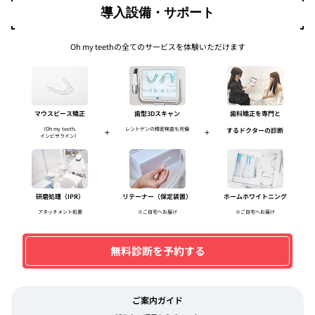
導入設備・サポート
Oh my teethの全てのサービスを体験いただけます
マウスピース矯正
歯型3Dスキャン
歯科矯正を専門と
（Oh my teeth、
レントゲンの精密検査も完備
+
+
するドクターの診断
インビザライン）
研磨処理（IPR）
リテーナー（保定装置）
ホームホワイトニング
アタッチメント処置
※ご自宅へお届け
※ご自宅へお届け
無料診断を予約する
ご案内ガイド