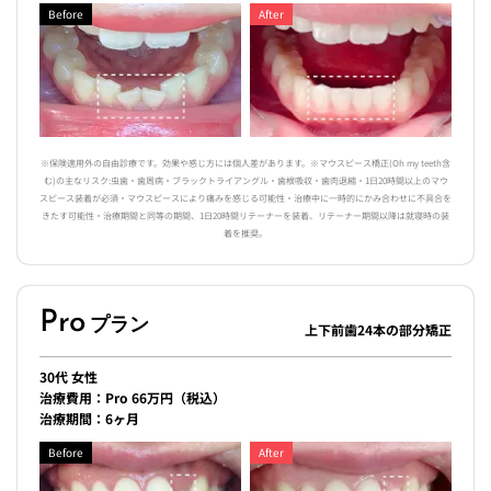
Before
After
※保険適用外の自由診療です。効果や感じ方には個人差があります。※マウスピース橋正(Oh my teeth含
む)の主なリスク:虫歯・歯周病・ブラックトライアングル・歯根吸収・歯肉退縮・1日20時間以上のマウ
スピース装着が必須・マウスピースにより痛みを感じる可能性・治療中に一時的にかみ合わせに不具合を
きたす可能性・治療期間と同等の期間、1日20時間リテーナーを装着、リテーナー期間以降は就寝時の装
着を推奨。
Pro
プラン
上下前歯24本の部分矯正
30代 女性
治療費用：Pro 66万円（税込）
治療期間：6ヶ月
Before
After