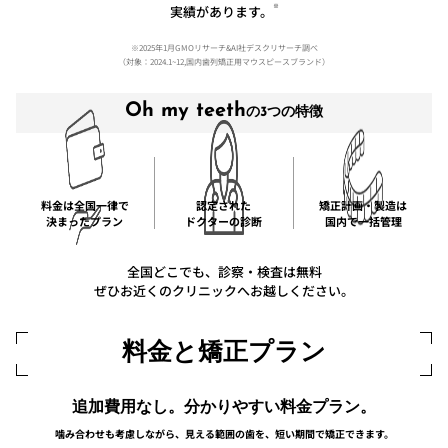
※
実績があります。
※2025年1月GMOリサーチ&AI社デスクリサーチ調べ
（対象：2024.1~12,国内歯列矯正用マウスピースブランド）
Oh my teeth
の3つの特徴
料金は全国一律で
認定された
矯正計画・製造は
決まったプラン
ドクターの診断
国内で一括管理
全国どこでも、診察・検査は無料
ぜひお近くのクリニックへお越しください。
料金と矯正プラン
追加費用なし。分かりやすい料金プラン。
噛み合わせも考慮しながら、見える範囲の歯を、短い期間で矯正できます。