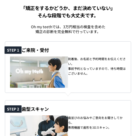
「矯正をするかどうか、まだ決めていない」
そんな段階でも大丈夫です。
Oh my teethでは、3万円相当の検査を含めた
矯正の診断を完全無料で行っています。
ご来院・受付
STEP 1
到着後、お名前と予約時間をお伝えくださ
い。
事前予約となっていますので、待ち時間は
ございません。
歯型スキャン
STEP 2
歯並びのお悩みやご意向をお聞きしてか
ら、
専用機器で歯形を3Dスキャン。