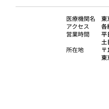
医療機関名
東
アクセス
各
営業時間
平日
土
所在地
〒1
東