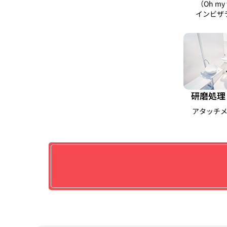
（Oh my 
インビザ
研磨処理
アタッチ