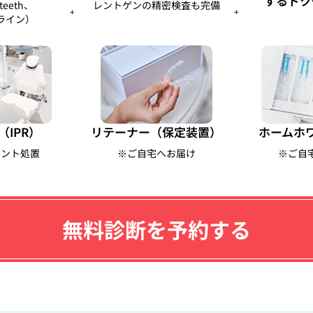
するドク
teeth、
レントゲンの精密検査も完備
+
+
ライン）
（IPR）
リテーナー（保定装置）
ホームホ
メント処置
※ご自宅へお届け
※ご自
無料診断を予約する