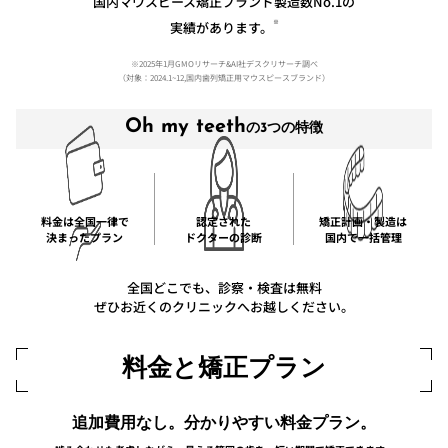
国内マウスピース矯正ブランド製造数No.1の
※
実績があります。
※2025年1月GMOリサーチ&AI社デスクリサーチ調べ
（対象：2024.1~12,国内歯列矯正用マウスピースブランド）
Oh my teeth
の3つの特徴
料金は全国一律で
認定された
矯正計画・製造は
決まったプラン
ドクターの診断
国内で一括管理
全国どこでも、診察・検査は無料
ぜひお近くのクリニックへお越しください。
料金と矯正プラン
追加費用なし。分かりやすい料金プラン。