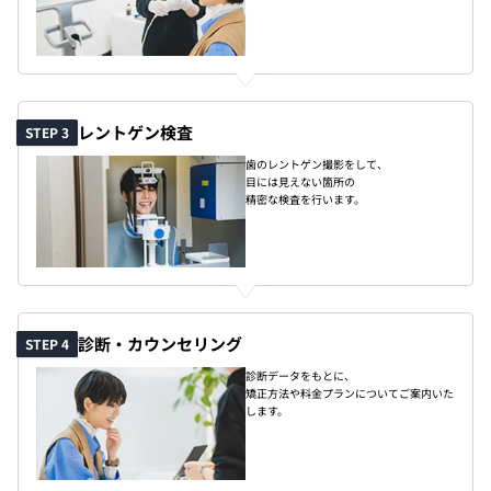
レントゲン検査
STEP 3
歯のレントゲン撮影をして、
目には見えない箇所の
精密な検査を行います。
診断・カウンセリング
STEP 4
診断データをもとに、
矯正方法や料金プランについてご案内いた
します。