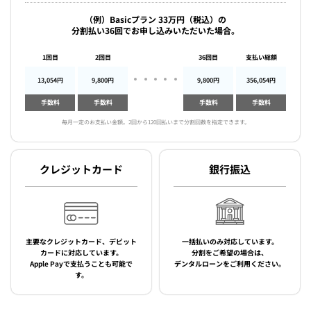
（例）Basicプラン 33万円（税込）の
分割払い36回でお申し込みいただいた場合。
1回目
2回目
36回目
支払い総額
13,054円
9,800円
9,800円
356,054円
手数料
手数料
手数料
手数料
毎月一定のお支払い金額。2回から120回払いまで分割回数を指定できます。
クレジットカード
銀行振込
主要なクレジットカード、デビット
一括払いのみ対応しています。
カードに対応しています。
分割をご希望の場合は、
Apple Payで支払うことも可能で
デンタルローンをご利用ください。
す。