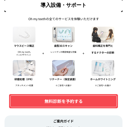
導入設備・サポート
Oh my teethの全てのサービスを体験いただけます
マウスピース矯正
歯型3Dスキャン
歯科矯正を専門と
（Oh my teeth、
レントゲンの精密検査も完備
+
+
するドクターの診断
インビザライン）
研磨処理（IPR）
リテーナー（保定装置）
ホームホワイトニング
アタッチメント処置
※ご自宅へお届け
※ご自宅へお届け
無料診断を予約する
ご案内ガイド