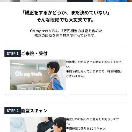
「矯正をするかどうか、まだ決めていない」
そんな段階でも大丈夫です。
Oh my teethでは、3万円相当の検査を含めた
矯正の診断を完全無料で行っています。
ご来院・受付
STEP 1
到着後、お名前と予約時間をお伝えくださ
い。
事前予約となっていますので、待ち時間は
ございません。
歯型スキャン
STEP 2
歯並びのお悩みやご意向をお聞きしてか
ら、
専用機器で歯形を3Dスキャン。