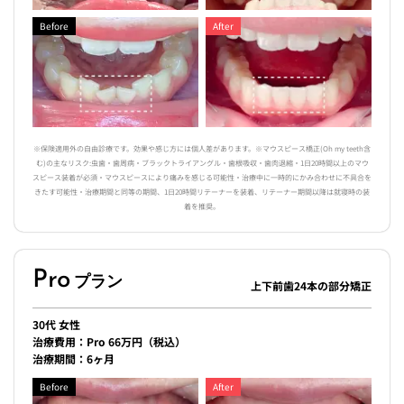
Before
After
※保険適用外の自由診療です。効果や感じ方には個人差があります。※マウスピース橋正(Oh my teeth含
む)の主なリスク:虫歯・歯周病・ブラックトライアングル・歯根吸収・歯肉退縮・1日20時間以上のマウ
スピース装着が必須・マウスピースにより痛みを感じる可能性・治療中に一時的にかみ合わせに不具合を
きたす可能性・治療期間と同等の期間、1日20時間リテーナーを装着、リテーナー期間以降は就寝時の装
着を推奨。
Pro
プラン
上下前歯24本の部分矯正
30代 女性
治療費用：Pro 66万円（税込）
治療期間：6ヶ月
Before
After