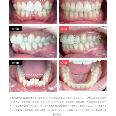
Before
After
Before
After
※保険適用外の自由診療です。効果や感じ方には個人差があります。※マウスピース橋正(Oh my teeth含
む)の主なリスク:虫歯・歯周病・ブラックトライアングル・歯根吸収・歯肉退縮・1日20時間以上のマウ
スピース装着が必須・マウスピースにより痛みを感じる可能性・治療中に一時的にかみ合わせに不具合を
きたす可能性・治療期間と同等の期間、1日20時間リテーナーを装着、リテーナー期間以降は就寝時の装
着を推奨。