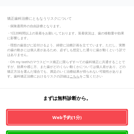
矯正歯科治療にともなうリスクについて
・
保険適用外の自由診療となります。
・
1日20時間以上の装着をお願いしております。装着状況は、歯の移動量や効果
に影響します。
・
理想の歯並びに近付けるよう、綿密に治療計画を立てています。ただし、実際
の歯の動きには個人差があるため、必ずしも想定した通りに歯が動くという訳で
はありません。
・
Oh my teethのマウスピース矯正に限らずすべての歯科矯正に共通することで
すが、効果や感じ方、また歯がどのくらい動くかについては個人差があり、どの
矯正方法を選んだ場合でも、満足のいく治療結果が得られない可能性がありま
す。歯科矯正治療におけるリスクの詳細は
こちら
をご覧ください
まずは無料診断から。
Web予約(1分)