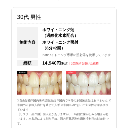
30代 男性
ホワイトニング剤
（過酸化水素配合）
施術内容
ホワイトニング照射
（8分×2回）
※ホワイトニング専用の照射器を使用しています
14,940円
総額
(税込)
｜3回施術を受けた総額
※自由診療※国内未承認医薬品 ※国内で同等の承認医薬品はありません ※
米国の正規輸入商社を通じて入手 ※米国FDAにおいて安全性が確認され
ています
【リスク・副作用】個人差がありますが、一時的に歯がしみる場合があ
ります。本製品による副作用は、国内医薬品副作用救済制度の対象外で
す。