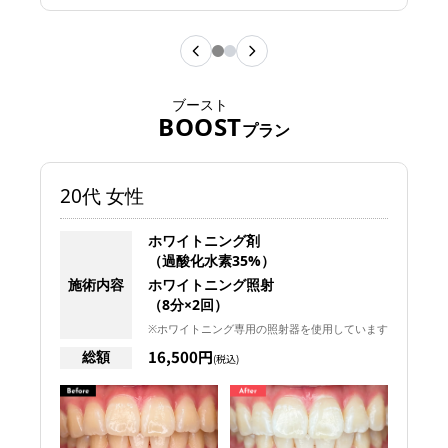
ブースト
BOOST
プラン
20代 女性
ホワイトニング剤
（過酸化水素35%）
施術内容
ホワイトニング照射
（8分×2回）
※ホワイトニング専用の照射器を使用しています
16,500円
総額
(税込)