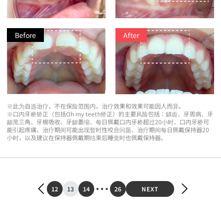
Before
After
※此为自选治疗，不在保险范围内。治疗效果和效果可能因人而异。
※口内牙桥矫正（包括Oh my teeth矫正）的主要风险包括：龋齿、牙周病、牙
龈黑三角、牙根吸收、牙龈萎缩、每日佩戴口内牙桥超过20小时、口内牙桥可
能引起疼痛、治疗期间可能出现暂时性咬合问题、治疗期间每日佩戴保持器20
小时，以及建议在保持器佩戴期结束后睡觉时也佩戴保持器。
12
13
14
26
NEXT