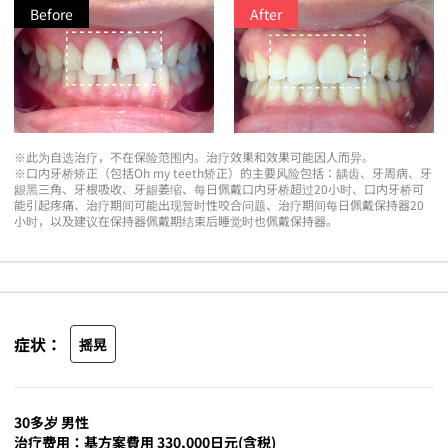
Before
After
※此为自选治疗，不在保险范围内。治疗效果和效果可能因人而异。
※口内牙桥矫正（包括Oh my teeth矫正）的主要风险包括：龋齿、牙周病、牙
龈黑三角、牙根吸收、牙龈萎缩、每日佩戴口内牙桥超过20小时、口内牙桥可
能引起疼痛、治疗期间可能出现暂时性咬合问题、治疗期间每日佩戴保持器20
小时，以及建议在保持器佩戴期结束后睡觉时也佩戴保持器。
症状：
摇晃
30多岁 男性
治疗费用：基方案費用 330,000日元(含税)