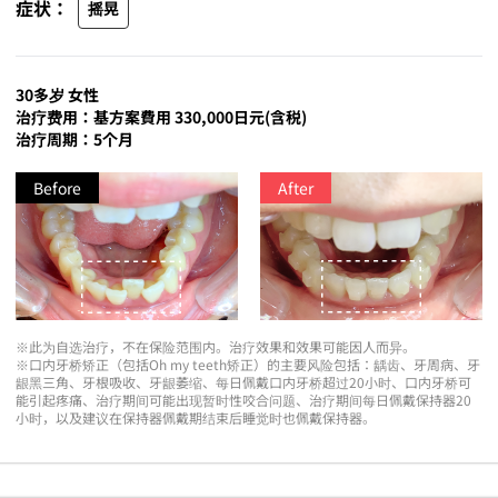
症状：
摇晃
30多岁 女性
治疗费用：基方案費用 330,000日元(含税)
治疗周期：5个月
Before
After
※此为自选治疗，不在保险范围内。治疗效果和效果可能因人而异。
※口内牙桥矫正（包括Oh my teeth矫正）的主要风险包括：龋齿、牙周病、牙
龈黑三角、牙根吸收、牙龈萎缩、每日佩戴口内牙桥超过20小时、口内牙桥可
能引起疼痛、治疗期间可能出现暂时性咬合问题、治疗期间每日佩戴保持器20
小时，以及建议在保持器佩戴期结束后睡觉时也佩戴保持器。