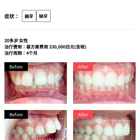
症状：
龅牙
缺牙
20多岁 女性
治疗费用：基方案費用 330,000日元(含税)
治疗周期：4个月
Before
After
Before
After