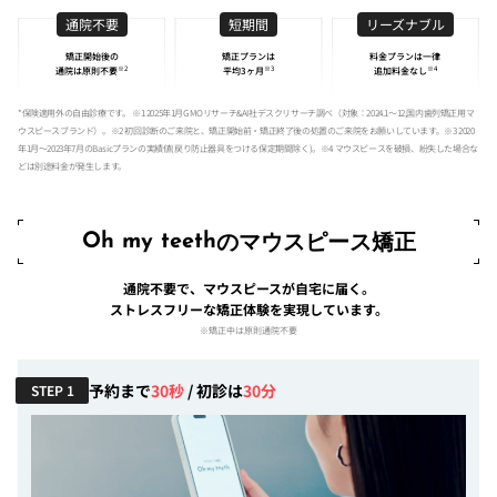
通院不要
短期間
リーズナブル
矯正開始後の
矯正プランは
料金プランは一律
※2
※3
※4
通院は原則不要
平均3ヶ月
追加料金なし
*保険適用外の自由診療です。 ※1 2025年1月GMOリサーチ&AI社デスクリサーチ調べ（対象：2024.1〜12,国内歯列矯正用マ
ウスピースブランド）。※2 初回診断のご来院と、矯正開始前・矯正終了後の処置のご来院をお願いしています。※3 2020
年1月〜2023年7月のBasicプランの実績値(戻り防止器具をつける保定期間除く)。※4 マウスピースを破損、紛失した場合な
どは別途料金が発生します。
のマウスピース矯正
Oh my teeth
通院不要で、マウスピースが自宅に届く。
ストレスフリーな矯正体験を実現しています。
※矯正中は原則通院不要
予約まで
30秒
/ 初診は
30分
STEP 1