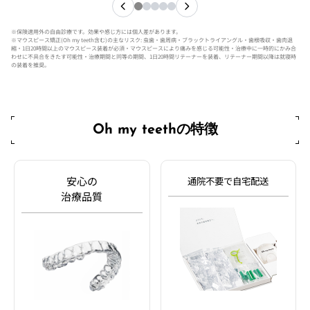
※保険適用外の自由診療です。効果や感じ方には個人差があります。
※マウスピース矯正(Oh my teeth含む)の主なリスク: 虫歯・歯周病・ブラックトライアングル・歯根吸収・歯肉退
縮・1日20時間以上のマウスピース装着が必須・マウスピースにより痛みを感じる可能性・治療中に一時的にかみ合
わせに不具合をきたす可能性・治療期間と同等の期間、1日20時間リテーナーを装着、リテーナー期間以降は就寝時
の装着を推奨。
Oh my teeth
の特徴
安心の
通院不要で自宅配送
治療品質