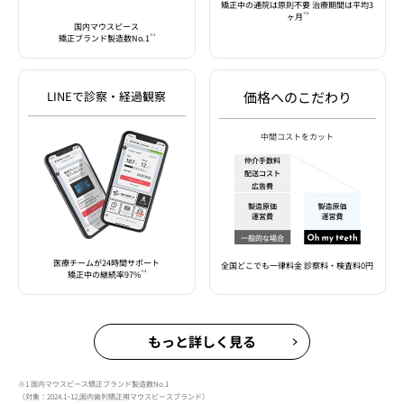
矯正中の通院は原則不要 治療期間は平均3
※2
ヶ月
国内マウスピース
※1
矯正ブランド製造数No.1
LINEで診察・経過観察
価格へのこだわり
中間コストをカット
医療チームが24時間サポート
全国どこでも一律料金 診察料・検査料0円
※3
矯正中の継続率97%
もっと詳しく見る
※1 国内マウスピース矯正ブランド製造数No.1
（対象：2024.1~12,国内歯列矯正用マウスピースブランド）