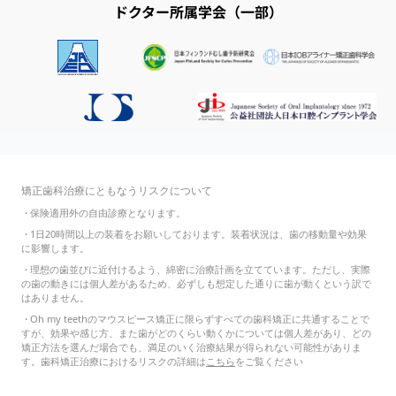
ドクター所属学会（一部）
矯正歯科治療にともなうリスクについて
・
保険適用外の自由診療となります。
・
1日20時間以上の装着をお願いしております。装着状況は、歯の移動量や効果
に影響します。
・
理想の歯並びに近付けるよう、綿密に治療計画を立てています。ただし、実際
の歯の動きには個人差があるため、必ずしも想定した通りに歯が動くという訳で
はありません。
・
Oh my teethのマウスピース矯正に限らずすべての歯科矯正に共通することで
すが、効果や感じ方、また歯がどのくらい動くかについては個人差があり、どの
矯正方法を選んだ場合でも、満足のいく治療結果が得られない可能性がありま
す。歯科矯正治療におけるリスクの詳細は
こちら
をご覧ください