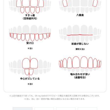
八重歯
すきっ歯
（空隙歯列弓）
受け口
前歯が閉じない
※注1
開咬※注2
噛み合わせが深い
（過蓋咬合）
中心がズレている
※注3
※上記の歯並びであっても、Oh my teethのマウスピース矯正の適応外と診断される場合もございます。
※注1、注2、注3：症状が強い場合は適応にならない場合があります。