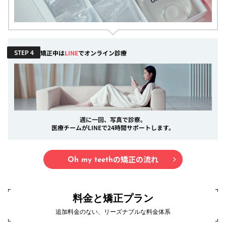
STEP 4
矯正中は
LINE
でオンライン診療
週に一回、写真で診察。
医療チームがLINEで24時間サポートします。
の矯正の流れ
Oh my teeth
料金と矯正プラン
追加料金のない、リーズナブルな料金体系