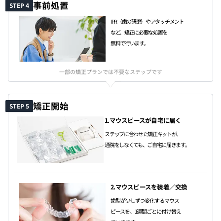
事前処置
STEP 4
IPR（歯の研磨）やアタッチメント
など、矯正に必要な処置を
無料で行います。
一部の矯正プランでは不要なステップです
矯正開始
STEP 5
1.マウスピースが自宅に届く
ステップに合わせた矯正キットが、
通院をしなくても、ご自宅に届きます。
2.マウスピースを装着／交換
歯型が少しずつ変化するマウス
ピースを、1週間ごとに付け替え