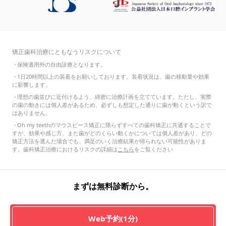
矯正歯科治療にともなうリスクについて
・
保険適用外の自由診療となります。
・
1日20時間以上の装着をお願いしております。装着状況は、歯の移動量や効果
に影響します。
・
理想の歯並びに近付けるよう、綿密に治療計画を立てています。ただし、実際
の歯の動きには個人差があるため、必ずしも想定した通りに歯が動くという訳で
はありません。
・
Oh my teethのマウスピース矯正に限らずすべての歯科矯正に共通することで
すが、効果や感じ方、また歯がどのくらい動くかについては個人差があり、どの
矯正方法を選んだ場合でも、満足のいく治療結果が得られない可能性がありま
す。歯科矯正治療におけるリスクの詳細は
こちら
をご覧ください
まずは無料診断から。
Web予約(1分)