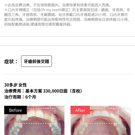
※此為自費治療，不在保險範圍內。治療效果和效果可能因人而異。
※口內牙橋矯正（包括Oh my teeth矯正）的主要風險包括：齲齒、牙周病、牙
齦黑三角、牙根吸收、牙齦萎縮、每日佩戴口內牙橋超過20小時、口內牙橋可
能引起疼痛、治療期間可能出現暫時性咬合問題、治療期間每日保持器20小時,
初始配戴期過後,建議夜間也要配戴維持器。
症状：
牙齒前後交錯
30多岁 女性
治療費用：基本方案 330,000日圓（含稅）
治疗周期：6个月
Before
After