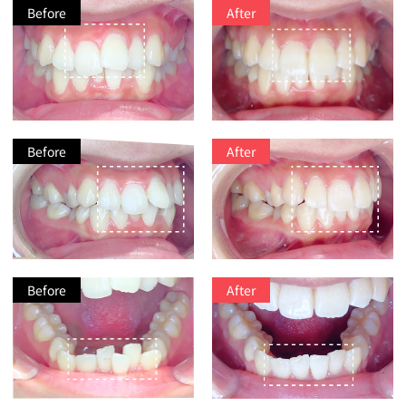
Before
After
Before
After
Before
After