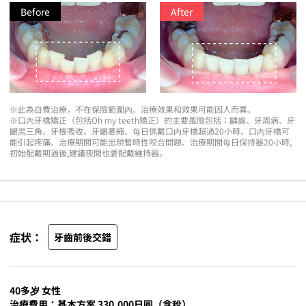
Before
After
※此為自費治療，不在保險範圍內。治療效果和效果可能因人而異。
※口內牙橋矯正（包括Oh my teeth矯正）的主要風險包括：齲齒、牙周病、牙
齦黑三角、牙根吸收、牙齦萎縮、每日佩戴口內牙橋超過20小時、口內牙橋可
能引起疼痛、治療期間可能出現暫時性咬合問題、治療期間每日保持器20小時,
初始配戴期過後,建議夜間也要配戴維持器。
症状：
牙齒前後交錯
40多岁 女性
治療費用：基本方案 330,000日圓（含稅）