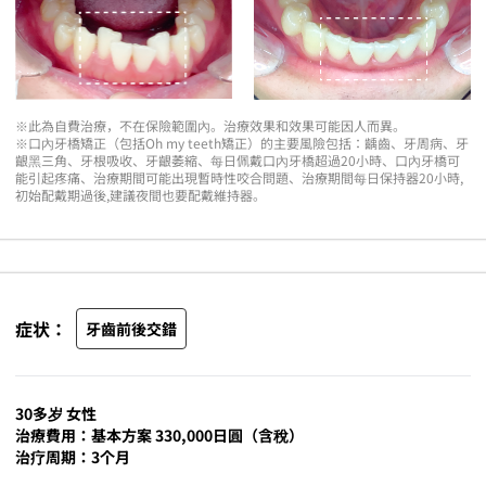
※此為自費治療，不在保險範圍內。治療效果和效果可能因人而異。
※口內牙橋矯正（包括Oh my teeth矯正）的主要風險包括：齲齒、牙周病、牙
齦黑三角、牙根吸收、牙齦萎縮、每日佩戴口內牙橋超過20小時、口內牙橋可
能引起疼痛、治療期間可能出現暫時性咬合問題、治療期間每日保持器20小時,
初始配戴期過後,建議夜間也要配戴維持器。
症状：
牙齒前後交錯
30多岁 女性
治療費用：基本方案 330,000日圓（含稅）
治疗周期：3个月