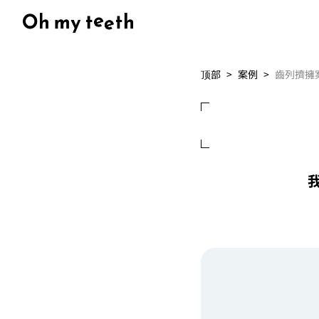
顶部
案例
齒列擠擁