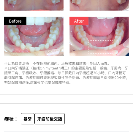
Before
After
※此為自費治療，不在保險範圍內。治療效果和效果可能因人而異。
※口內牙橋矯正（包括Oh my teeth矯正）的主要風險包括：齲齒、牙周病、牙
齦黑三角、牙根吸收、牙齦萎縮、每日佩戴口內牙橋超過20小時、口內牙橋可
能引起疼痛、治療期間可能出現暫時性咬合問題、治療期間每日保持器20小時,
初始配戴期過後,建議夜間也要配戴維持器。
症状：
暴牙
牙齒前後交錯