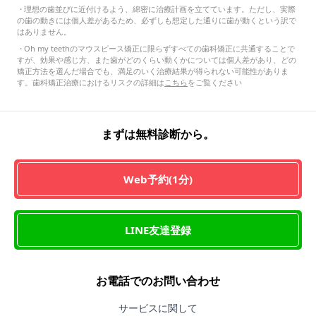
・
理想の歯並びに近付けるよう、綿密に治療計画を立てています。ただし、実際
の歯の動きには個人差があるため、必ずしも想定した通りに歯が動くという訳で
はありません。
・
Oh my teethのマウスピース矯正に限らずすべての歯科矯正に共通することで
すが、効果や感じ方、また歯がどのくらい動くかについては個人差があり、どの
矯正方法を選んだ場合でも、満足のいく治療結果が得られない可能性がありま
す。歯科矯正治療におけるリスクの詳細は
こちら
をご覧ください
まずは無料診断から。
Web予約(1分)
LINE友達登録
お電話でのお問い合わせ
サービスに関して