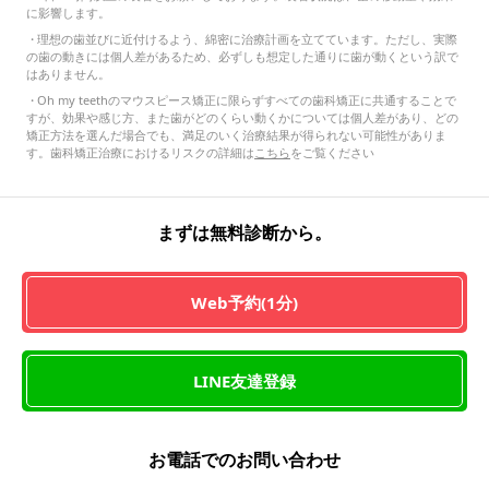
に影響します。
・
理想の歯並びに近付けるよう、綿密に治療計画を立てています。ただし、実際
の歯の動きには個人差があるため、必ずしも想定した通りに歯が動くという訳で
はありません。
・
Oh my teethのマウスピース矯正に限らずすべての歯科矯正に共通することで
すが、効果や感じ方、また歯がどのくらい動くかについては個人差があり、どの
矯正方法を選んだ場合でも、満足のいく治療結果が得られない可能性がありま
す。歯科矯正治療におけるリスクの詳細は
こちら
をご覧ください
まずは無料診断から。
Web予約(1分)
LINE友達登録
お電話でのお問い合わせ