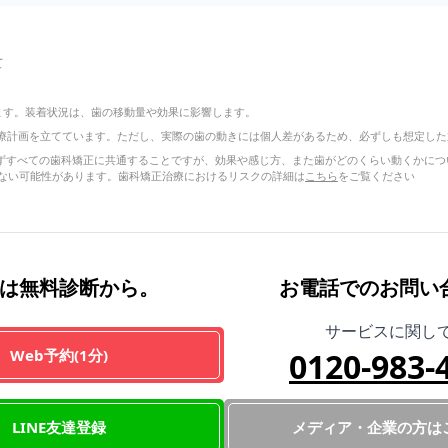
て
ります。装着状況は、歯の移動量や効果に影響します。
療計画を立てています。ただし、実際の歯の動きには個人差があるため、必ずしも想定した
正に限らずすべての歯科矯正に共通することですが、効果や感じ方、また歯がどのくらい動くか
ない可能性があります。歯科矯正治療におけるリスクの詳細は
こちら
をご覧ください
は無料診断から。
お電話でのお問い
サービスに関し
Web予約(1分)
0120-983-
LINE友達登録
メディア・企業の方は