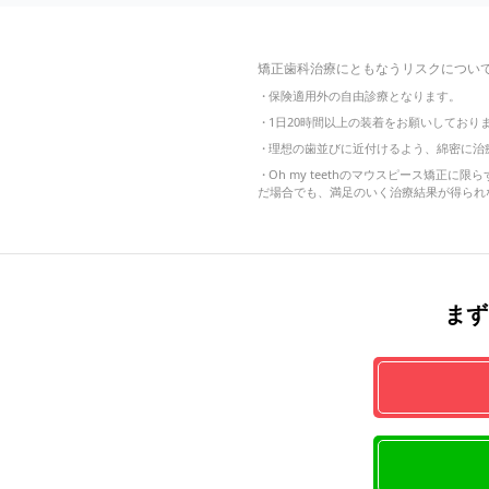
矯正歯科治療にともなうリスクについ
・
保険適用外の自由診療となります。
・
1日20時間以上の装着をお願いしてお
・
理想の歯並びに近付けるよう、綿密に治
・
Oh my teethのマウスピース矯
だ場合でも、満足のいく治療結果が得られ
まず