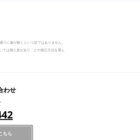
通りに歯が動くという訳ではありません。
については個人差があり、どの矯正方法を選ん
合わせ
て
442
こちら