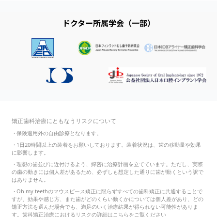
ドクター所属学会（一部）
矯正歯科治療にともなうリスクについて
・
保険適用外の自由診療となります。
・
1日20時間以上の装着をお願いしております。装着状況は、歯の移動量や効果
に影響します。
・
理想の歯並びに近付けるよう、綿密に治療計画を立てています。ただし、実際
の歯の動きには個人差があるため、必ずしも想定した通りに歯が動くという訳で
はありません。
・
Oh my teethのマウスピース矯正に限らずすべての歯科矯正に共通することで
すが、効果や感じ方、また歯がどのくらい動くかについては個人差があり、どの
矯正方法を選んだ場合でも、満足のいく治療結果が得られない可能性がありま
す。歯科矯正治療におけるリスクの詳細は
こちら
をご覧ください