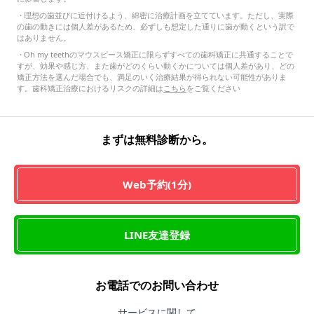
・
理想の歯並びに近付けるよう、綿密に治療計画を立てています。ただし、実際
の歯の動きには個人差があるため、必ずしも想定した通りに歯が動くという訳で
はありません。
・
Oh my teethのマウスピース矯正に限らずすべての歯科矯正に共通することで
すが、効果や感じ方、また歯がどのくらい動くかについては個人差があり、どの
矯正方法を選んだ場合でも、満足のいく治療結果が得られない可能性がありま
す。歯科矯正治療におけるリスクの詳細は
こちら
をご覧ください
まずは無料診断から。
Web予約(1分)
LINE友達登録
お電話でのお問い合わせ
サービスに関して