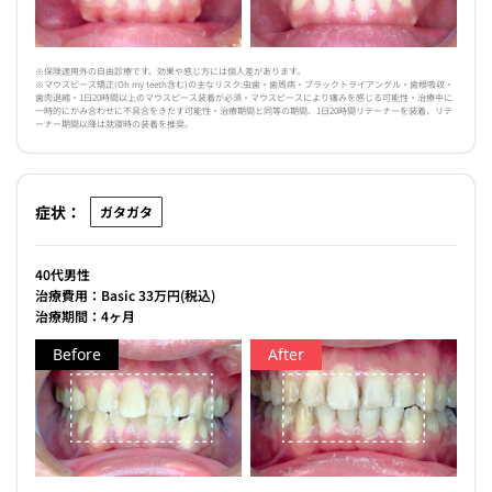
※保険適用外の自由診療です。効果や感じ方には個人差があります。
※マウスピース矯正(Oh my teeth含む)の主なリスク:虫歯・歯周病・ブラックトライアングル・歯根吸収・
歯肉退縮・1日20時間以上のマウスピース装着が必須・マウスピースにより痛みを感じる可能性・治療中に
一時的にかみ合わせに不具合をきたす可能性・治療期間と同等の期間、1日20時間リテーナーを装着、リテ
ーナー期間以降は就寝時の装着を推奨。
症状：
ガタガタ
40代男性
治療費用：Basic 33万円(税込)
治療期間：4ヶ月
Before
After