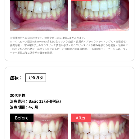
※保険適用外の自由診療です。効果や感じ方には個人差があります。
※マウスピース矯正(Oh my teeth含む)の主なリスク:虫歯・歯周病・ブラックトライアングル・歯根吸収・
歯肉退縮・1日20時間以上のマウスピース装着が必須・マウスピースにより痛みを感じる可能性・治療中に
一時的にかみ合わせに不具合をきたす可能性・治療期間と同等の期間、1日20時間リテーナーを装着、リテ
ーナー期間以降は就寝時の装着を推奨。
症状：
ガタガタ
30代男性
治療費用：Basic 33万円(税込)
治療期間：4ヶ月
Before
After