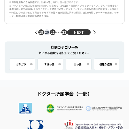
※保険適用外の自由診療です。効果や感じ方には個人差があります。
※マウスピース矯正(Oh my teeth含む)の主なリスク:虫歯・歯周病・ブラックトライアングル・歯根吸収・
歯肉退縮・1日20時間以上のマウスピース装着が必須・マウスピースにより痛みを感じる可能性・治療中に
一時的にかみ合わせに不具合をきたす可能性・治療期間と同等の期間、1日20時間リテーナーを装着、リテ
ーナー期間以降は就寝時の装着を推奨。
19
20
21
23
NEXT
症例カテゴリ一覧
気になる症状を選択してご覧ください。
ガタガタ
すきっ歯
出っ歯
複雑な症例
ドクター所属学会（一部）