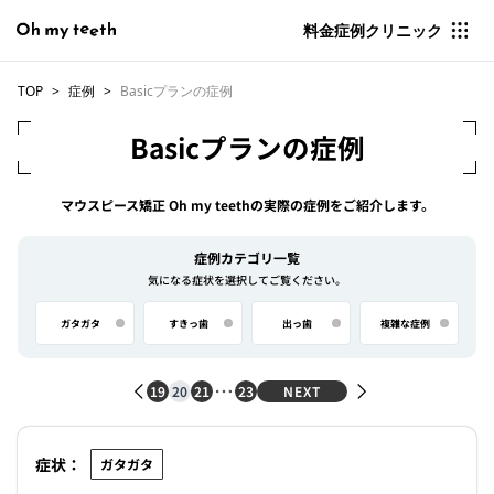
料金
症例
クリニック
TOP
症例
Basicプランの症例
Basicプランの症例
マウスピース矯正 Oh my teethの実際の症例をご紹介します。
症例カテゴリ一覧
気になる症状を選択してご覧ください。
ガタガタ
すきっ歯
出っ歯
複雑な症例
19
20
21
23
NEXT
症状：
ガタガタ