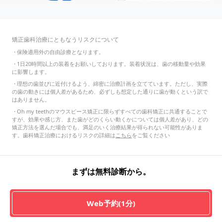
矯正歯科治療にともなうリスクについて
・
保険適用外の自由診療となります。
・
1日20時間以上の装着をお願いしております。装着状況は、歯の移動量や効果
に影響します。
・
理想の歯並びに近付けるよう、綿密に治療計画を立てています。ただし、実際
の歯の動きには個人差があるため、必ずしも想定した通りに歯が動くという訳で
はありません。
・
Oh my teethのマウスピース矯正に限らずすべての歯科矯正に共通することで
すが、効果や感じ方、また歯がどのくらい動くかについては個人差があり、どの
矯正方法を選んだ場合でも、満足のいく治療結果が得られない可能性がありま
す。歯科矯正治療におけるリスクの詳細は
こちら
をご覧ください
まずは無料診断から。
Web予約(1分)