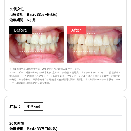
50代女性
治療費用：Basic 33万円(税込)
治療期間：6ヶ月
Before
After
※保険適用外の自由診療です。効果や感じ方には個人差があります。
※マウスピース矯正(Oh my teeth含む)の主なリスク:虫歯・歯周病・ブラックトライアングル・歯根吸収・
歯肉退縮・1日20時間以上のマウスピース装着が必須・マウスピースにより痛みを感じる可能性・治療中に
一時的にかみ合わせに不具合をきたす可能性・治療期間と同等の期間、1日20時間リテーナーを装着、リテ
ーナー期間以降は就寝時の装着を推奨。
症状：
すきっ歯
20代男性
治療費用：Basic 33万円(税込)