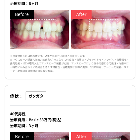
治療期間：6ヶ月
Before
After
※保険適用外の自由診療です。効果や感じ方には個人差があります。
※マウスピース矯正(Oh my teeth含む)の主なリスク:虫歯・歯周病・ブラックトライアングル・歯根吸収・
歯肉退縮・1日20時間以上のマウスピース装着が必須・マウスピースにより痛みを感じる可能性・治療中に
一時的にかみ合わせに不具合をきたす可能性・治療期間と同等の期間、1日20時間リテーナーを装着、リテ
ーナー期間以降は就寝時の装着を推奨。
症状：
ガタガタ
40代男性
治療費用：Basic 33万円(税込)
治療期間：3ヶ月
Before
After