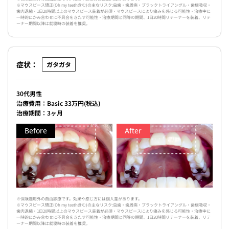
※マウスピース矯正(Oh my teeth含む)の主なリスク:虫歯・歯周病・ブラックトライアングル・歯根吸収・
歯肉退縮・1日20時間以上のマウスピース装着が必須・マウスピースにより痛みを感じる可能性・治療中に
一時的にかみ合わせに不具合をきたす可能性・治療期間と同等の期間、1日20時間リテーナーを装着、リテ
ーナー期間以降は就寝時の装着を推奨。
症状：
ガタガタ
30代男性
治療費用：Basic 33万円(税込)
治療期間：3ヶ月
Before
After
※保険適用外の自由診療です。効果や感じ方には個人差があります。
※マウスピース矯正(Oh my teeth含む)の主なリスク:虫歯・歯周病・ブラックトライアングル・歯根吸収・
歯肉退縮・1日20時間以上のマウスピース装着が必須・マウスピースにより痛みを感じる可能性・治療中に
一時的にかみ合わせに不具合をきたす可能性・治療期間と同等の期間、1日20時間リテーナーを装着、リテ
ーナー期間以降は就寝時の装着を推奨。