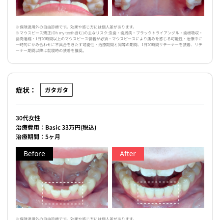
※保険適用外の自由診療です。効果や感じ方には個人差があります。
※マウスピース矯正(Oh my teeth含む)の主なリスク:虫歯・歯周病・ブラックトライアングル・歯根吸収・
歯肉退縮・1日20時間以上のマウスピース装着が必須・マウスピースにより痛みを感じる可能性・治療中に
一時的にかみ合わせに不具合をきたす可能性・治療期間と同等の期間、1日20時間リテーナーを装着、リテ
ーナー期間以降は就寝時の装着を推奨。
症状：
ガタガタ
30代女性
治療費用：Basic 33万円(税込)
治療期間：5ヶ月
Before
After
※保険適用外の自由診療です。効果や感じ方には個人差があります。