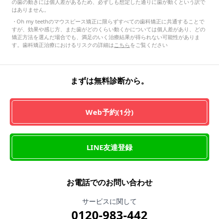
の歯の動きには個人差があるため、必ずしも想定した通りに歯が動くという訳で
はありません。
・
Oh my teethのマウスピース矯正に限らずすべての歯科矯正に共通することで
すが、効果や感じ方、また歯がどのくらい動くかについては個人差があり、どの
矯正方法を選んだ場合でも、満足のいく治療結果が得られない可能性がありま
す。歯科矯正治療におけるリスクの詳細は
こちら
をご覧ください
まずは無料診断から。
Web予約(1分)
LINE友達登録
お電話でのお問い合わせ
サービスに関して
0120-983-442