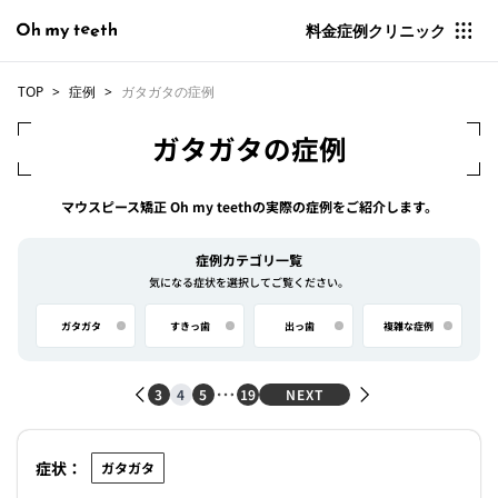
料金
症例
クリニック
TOP
症例
ガタガタの症例
ガタガタの症例
マウスピース矯正 Oh my teethの実際の症例をご紹介します。
症例カテゴリ一覧
気になる症状を選択してご覧ください。
ガタガタ
すきっ歯
出っ歯
複雑な症例
3
4
5
19
NEXT
症状：
ガタガタ