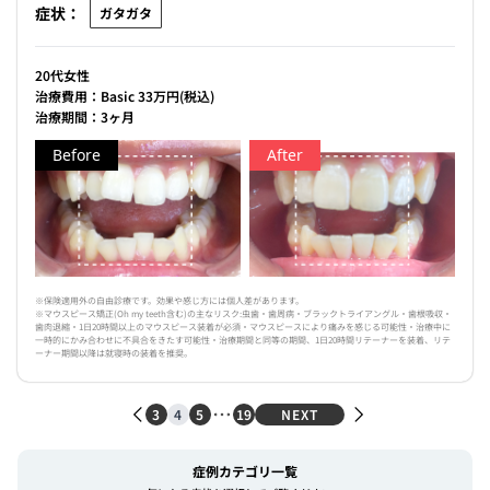
症状：
ガタガタ
20代女性
治療費用：Basic 33万円(税込)
治療期間：3ヶ月
Before
After
※保険適用外の自由診療です。効果や感じ方には個人差があります。
※マウスピース矯正(Oh my teeth含む)の主なリスク:虫歯・歯周病・ブラックトライアングル・歯根吸収・
歯肉退縮・1日20時間以上のマウスピース装着が必須・マウスピースにより痛みを感じる可能性・治療中に
一時的にかみ合わせに不具合をきたす可能性・治療期間と同等の期間、1日20時間リテーナーを装着、リテ
ーナー期間以降は就寝時の装着を推奨。
3
4
5
19
NEXT
症例カテゴリ一覧