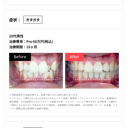
症状：
ガタガタ
20代男性
治療費用：Pro 66万円(税込)
治療期間：16ヶ月
Before
After
※保険適用外の自由診療です。効果や感じ方には個人差があります。
※マウスピース矯正(Oh my teeth含む)の主なリスク:虫歯・歯周病・ブラックトライアングル・歯根吸収・
歯肉退縮・1日20時間以上のマウスピース装着が必須・マウスピースにより痛みを感じる可能性・治療中に
一時的にかみ合わせに不具合をきたす可能性・治療期間と同等の期間、1日20時間リテーナーを装着、リテ
ーナー期間以降は就寝時の装着を推奨。