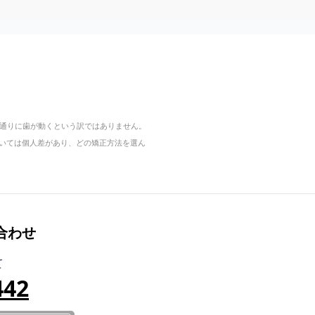
通りに歯が動くという訳ではありません。
については個人差があり、どの矯正方法を選ん
合わせ
て
442