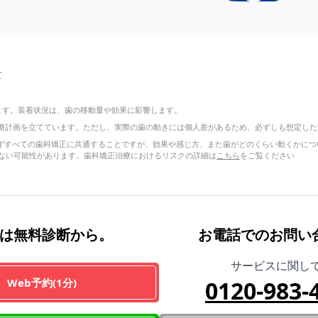
て
ります。装着状況は、歯の移動量や効果に影響します。
療計画を立てています。ただし、実際の歯の動きには個人差があるため、必ずしも想定した
正に限らずすべての歯科矯正に共通することですが、効果や感じ方、また歯がどのくらい動くか
ない可能性があります。歯科矯正治療におけるリスクの詳細は
こちら
をご覧ください
は無料診断から。
お電話でのお問い
サービスに関し
Web予約(1分)
0120-983-