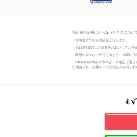
矯正歯科治療にともなうリスクについ
・
保険適用外の自由診療となります。
・
1日20時間以上の装着をお願いしてお
・
理想の歯並びに近付けるよう、綿密に治
・
Oh my teethのマウスピース矯
だ場合でも、満足のいく治療結果が得られ
まず