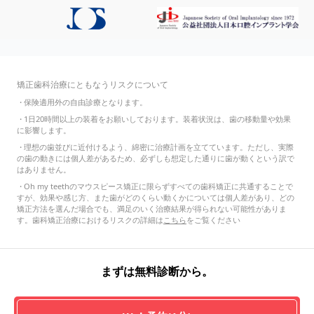
矯正歯科治療にともなうリスクについて
・
保険適用外の自由診療となります。
・
1日20時間以上の装着をお願いしております。装着状況は、歯の移動量や効果
に影響します。
・
理想の歯並びに近付けるよう、綿密に治療計画を立てています。ただし、実際
の歯の動きには個人差があるため、必ずしも想定した通りに歯が動くという訳で
はありません。
・
Oh my teethのマウスピース矯正に限らずすべての歯科矯正に共通することで
すが、効果や感じ方、また歯がどのくらい動くかについては個人差があり、どの
矯正方法を選んだ場合でも、満足のいく治療結果が得られない可能性がありま
す。歯科矯正治療におけるリスクの詳細は
こちら
をご覧ください
まずは無料診断から。