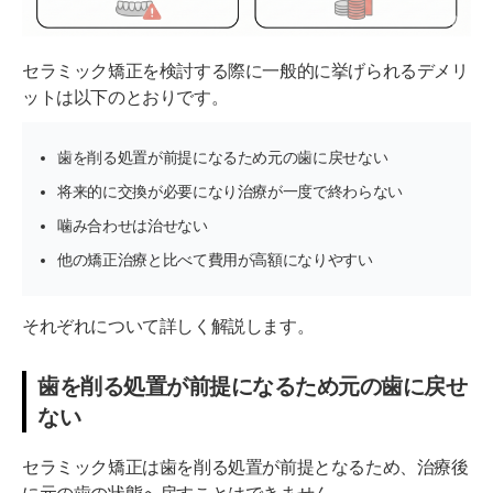
長期的なメンテナンスも含めて納得できる人
セラミック矯正を検討する際に一般的に挙げられるデメリ
噛み合わせよりも審美性を重視したい人
ットは以下のとおりです。
セラミック矯正が向いていない場合はどうすればい
い？
歯を削る処置が前提になるため元の歯に戻せない
将来的に交換が必要になり治療が一度で終わらない
噛み合わせは治せない
他の矯正治療と比べて費用が高額になりやすい
それぞれについて詳しく解説します。
歯を削る処置が前提になるため元の歯に戻せ
ない
セラミック矯正は歯を削る処置が前提となるため、治療後