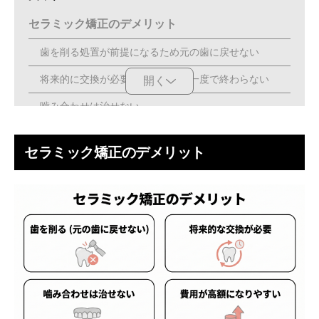
セラミック矯正のデメリット
歯を削る処置が前提になるため元の歯に戻せない
将来的に交換が必要になり治療が一度で終わらない
開く
噛み合わせは治せない
他の矯正治療と比べて費用が高額になりやすい
セラミック矯正のデメリット
セラミック矯正のメリット
一般的な歯科矯正と比較して期間が短い
歯並びだけでなく歯の形や色も同時に整えられる
矯正装置を装着しないので日常生活でのストレスが少な
い
セラミック矯正が向いている人
短期間で見た目を整えたい人