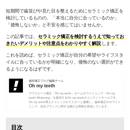
短期間で歯並びや見た目を整えるためにセラミック矯正を
検討しているものの、「本当に自分に合っているのか」
「後悔しないか」と不安を感じてはいませんか。
この記事では、
セラミック矯正を検討するうえで知ってお
きたいデメリットや注意点をわかりやすく解説
します。
これを読めば、セラミック矯正が自分の希望やライフスタ
イルに合っているかが明確になり、後悔のない選択ができ
るようになるはずです。
歯科矯正ブログ編集チーム
Oh my teeth
マウスピース矯正「Oh my teeth」ホームホワイトニング「Oh my
teeth Whitening」を提供するOh my teethのコンテンツチームです。
Oh my teeth導入クリニックのドクターと連携し、歯科矯正やホワイト
ニング、自社ブランドに関する確かな情報を発信しています。
目次