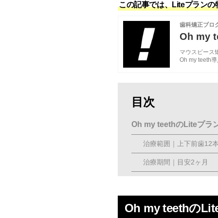
この記事では、Liteプラ
歯科矯正ブロ
Oh my t
マウスピース矯正
Oh my t
目次
Oh my teethのLite
治療範囲｜上下前歯12
治療期間｜目安2ヶ月
費用｜15万円（税込）・月
他プラン（Basic／Pr
Oh my teethの