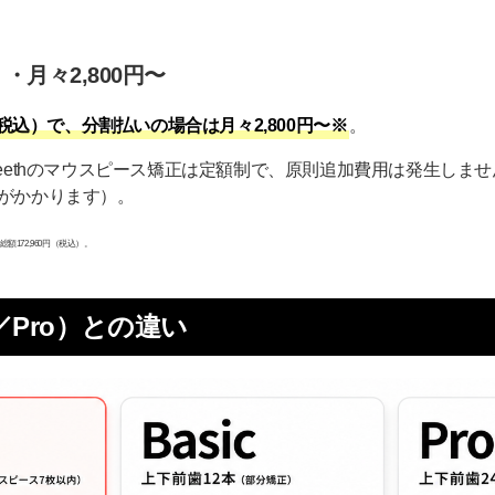
・月々2,800円〜
（税込）で、分割払いの場合は月々2,800円〜※
。
my teethのマウスピース矯正は定額制で、原則追加費用は発生し
がかかります）。
額172,960円（税込）。
／Pro）との違い