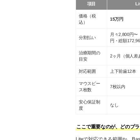
項目
L
価格（税
15万円
込）
月々2,800円〜
分割払い
円・総額172,9
治療期間の
2ヶ月（個人差
目安
対応範囲
上下前歯12本
マウスピー
7枚以内
ス枚数
安心保証制
なし
度
ここで重要なのが、どのプラ
Liteで対応できる範囲か、