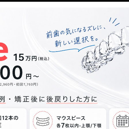
症例
なるケース
ー｜診断から矯正完了まで
断（クリニックで3Dスキャン・約30分）
結果を受け取る
ス受け取り→自宅で矯正開始
定期間