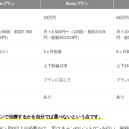
iteプラン
Basicプラン
33万円
66万円
（60回・初回7,760
月々3,500円〜（120回・初回3,519
月々10
60円）
円・総額420,019円）
円・総額
あり）
3ヶ月前後
6ヶ月
上下前歯12本
上下2
プランに応じて
プラン
あり
あり
ンで治療するかを自分では選べないという点です。
Basic・Pro以上が必要かは、3Dスキャンやレントゲンを行い、