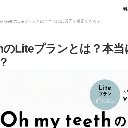
料
 my teethのLiteプランとは？本当に15万円で矯正できる？
eethのLiteプランとは？本
？