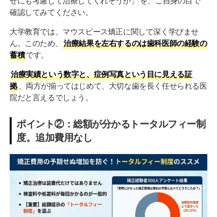
せにも考慮して治療してくれそうか」 を、ご自身の目で
確認してみてください。
大学教育では、マウスピース矯正に関して深く学びませ
ん。このため、
治療結果を左右するのは歯科医師の経験の
蓄積
です。
治療実績という数字と、症例写真という目に見える証
拠
、両方が揃ってはじめて、大切な歯を長く任せられる医
院だと言えるでしょう。
ポイント②：総額が分かるトータルフィー制
度。追加費用なし