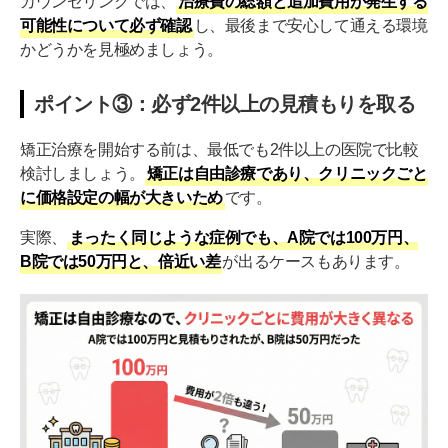
カウンセリングでは、
治療費の総額と追加費用が発生する
可能性について必ず確認
し、最後まで安心して通える環境
かどうかを見極めましょう。
ポイント③：必ず2件以上の見積もりを取る
矯正治療を開始する前は、最低でも2件以上の医院で比較
検討しましょう。
矯正は自由診療であり、クリニックごと
に価格設定の幅が大きいため
です。
実際、
まったく同じような症例でも、A院では100万円、
B院では50万円と、倍近い差
が出るケースもあります。