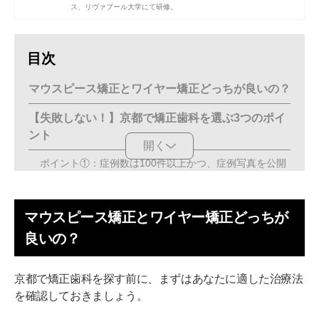
ス、リヴァプール大学にて研修。
目次
マウスピース矯正とワイヤー矯正どっちが良いの？
【失敗しない！】京都で矯正歯科を選ぶ3つのポイ
ント
開く
ポイント①：症例数は100件以上かつ、症例写真を公開
している
ポイント②：総額が分かるトータルフィー制度。追加費
マウスピース矯正とワイヤー矯正どっちが
用なし
良いの？
ポイント③：必ず2件以上の見積もりを取る
京都で評判の良いおすすめ矯正歯科医10医院！
京都で矯正歯科を探す前に、まずはあなたに適した治療法
を確認しておきましょう。
【出町柳駅徒歩4分】京都 出町トラスト歯科・矯正歯科