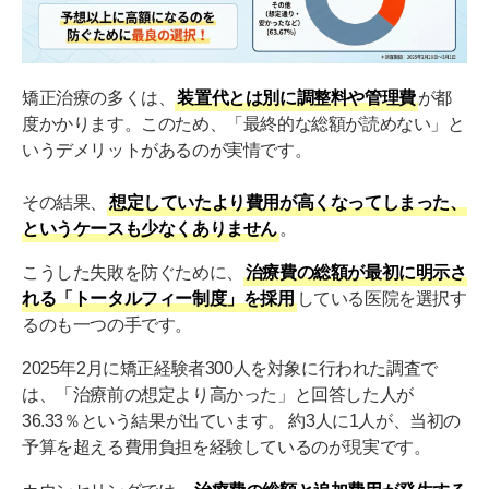
矯正治療の多くは、
装置代とは別に調整料や管理費
が都
度かかります。このため、「最終的な総額が読めない」と
いうデメリットがあるのが実情です。
その結果、
想定していたより費用が高くなってしまった、
というケースも少なくありません
。
こうした失敗を防ぐために、
治療費の総額が最初に明示さ
れる「トータルフィー制度」を採用
している医院を選択す
るのも一つの手です。
2025年2月に矯正経験者300人を対象に行われた調査で
は、「治療前の想定より高かった」と回答した人が
36.33％という結果が出ています。 約3人に1人が、当初の
予算を超える費用負担を経験しているのが現実です。