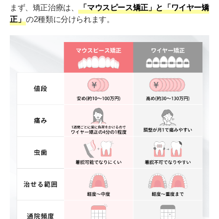
まず、矯正治療は、
「マウスピース矯正」と「ワイヤー矯
【松ヶ崎駅徒歩1分】巴山矯正歯科・歯科
正」
の2種類に分けられます。
【洛北高校前すぐ】医療法人社団 京都下鴨ライフ歯
科・矯正歯科・小児歯科
【四条駅徒歩3分】アルデブランデンタルクリニック京
都院
【京都河原町駅徒歩2分】京都 四条河原町トラスト歯
科・矯正歯科
【十条駅徒歩4分】烏丸十条マス歯科・矯正歯科
【西院駅徒歩1分】トミイ歯科・矯正歯科
【北大路駅徒歩3分】きしもと矯正歯科クリニック
【二条駅前すぐ】かながわ矯正歯科 二条診療所
【四条駅徒歩3分】くす矯正歯科
自分に合った矯正歯科を選ぼう