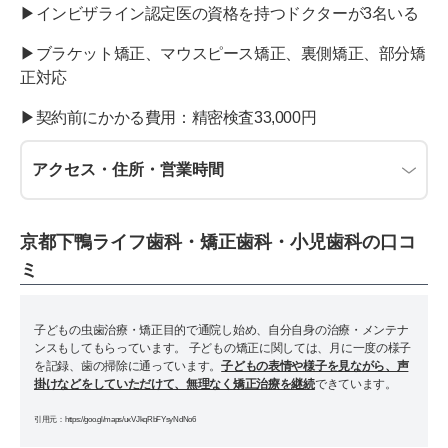
▶︎インビザライン認定医の資格を持つドクターが3名いる
▶︎ブラケット矯正、マウスピース矯正、裏側矯正、部分矯
正対応
▶︎契約前にかかる費用：精密検査33,000円
アクセス・住所・営業時間
京都下鴨ライフ歯科・矯正歯科・小児歯科の口コ
ミ
子どもの虫歯治療・矯正目的で通院し始め、自分自身の治療・メンテナ
ンスもしてもらっています。 子どもの矯正に関しては、月に一度の様子
を記録、歯の掃除に通っています。
子どもの表情や様子を見ながら、声
掛けなどをしていただけて、無理なく矯正治療を継続
できています。
引用元：https://goo.gl/maps/uxVJkqRbFYsyNdNo6