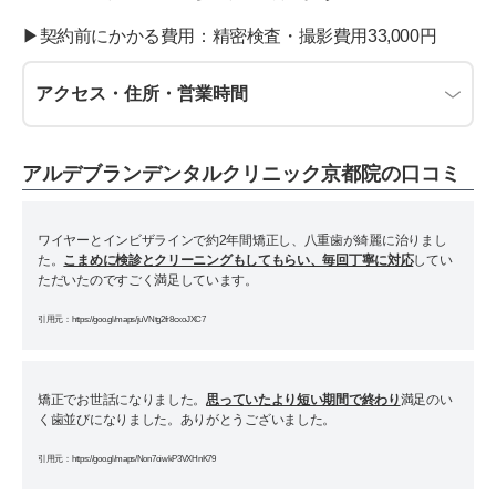
▶︎契約前にかかる費用：精密検査・撮影費用33,000円
アクセス・住所・営業時間
アルデブランデンタルクリニック京都院の口コミ
ワイヤーとインビザラインで約2年間矯正し、八重歯が綺麗に治りまし
た。
こまめに検診とクリーニングもしてもらい、毎回丁寧に対応
してい
ただいたのですごく満足しています。
引用元：https://goo.gl/maps/juVNtg2fr8cxoJXC7
矯正でお世話になりました。
思っていたより短い期間で終わり
満足のい
く歯並びになりました。ありがとうございました。
引用元：https://goo.gl/maps/Non7oiwkP3VXHnK79