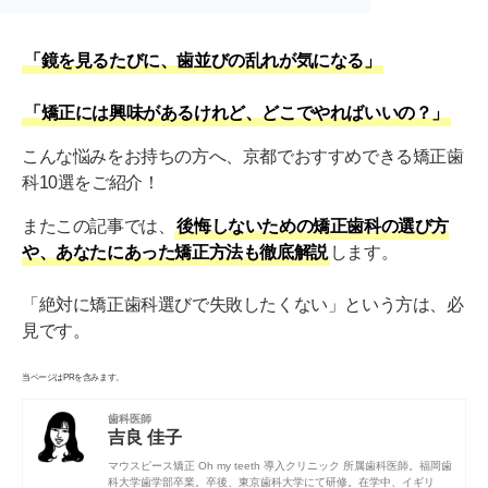
「鏡を見るたびに、歯並びの乱れが気になる」
「矯正には興味があるけれど、どこでやればいいの？」
こんな悩みをお持ちの方へ、京都でおすすめできる矯正歯
科10選をご紹介！
またこの記事では、
後悔しないための矯正歯科の選び方
や、あなたにあった矯正方法も徹底解説
します。
「絶対に矯正歯科選びで失敗したくない」という方は、必
見です。
当ページはPRを含みます。
歯科医師
吉良 佳子
マウスピース矯正 Oh my teeth 導入クリニック 所属歯科医師。
福岡歯
科大学
歯学部卒業。卒後、
東京歯科大学
にて研修。在学中、イギリ