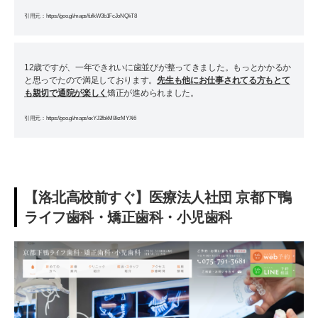
引用元：https://goo.gl/maps/fufkW3b1FcJoNQkT8
12歳ですが、一年できれいに歯並びが整ってきました。もっとかかるか
と思っでたので満足しております。
先生も他にお仕事されてる方もとて
も親切で通院が楽しく
矯正が進められました。
引用元：https://goo.gl/maps/exYJ2fbkM8kzMYXi6
【洛北高校前すぐ】医療法人社団 京都下鴨
ライフ歯科・矯正歯科・小児歯科