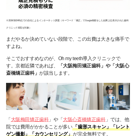
※2024/10/24時点での自社によるインターネット調査（キーワード「矯正」でGoogle検索をした結果上位表示された歯科
クリニック30院を対象）
まだやるか決めていない段階で、この出費は大きな痛手で
すよね。
そこでおすすめなのが、Oh my teeth導入クリニックで
す。京都近隣であれば、
「大阪梅田矯正歯科」や「大阪心
斎橋矯正歯科」
が該当します。
「
大阪梅田矯正歯科
」や「
大阪心斎橋矯正歯科
」では、他
院では費用がかかることが多い
「歯形スキャン」「レント
ゲン撮影」「カウンセリング」
が完全無料です。