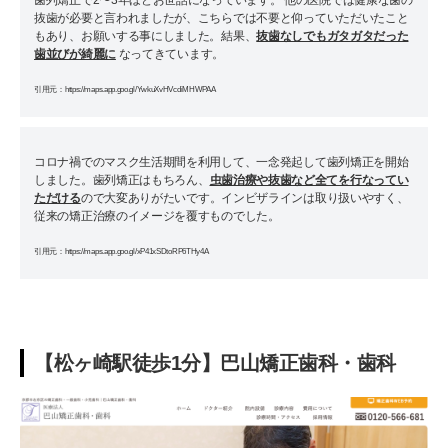
抜歯が必要と言われましたが、こちらでは不要と仰っていただいたこと
もあり、お願いする事にしました。結果、
抜歯なしでもガタガタだった
歯並びが綺麗に
なってきています。
引用元：https://maps.app.goo.gl/YwkuXvHVcdiMHWPAA
コロナ禍でのマスク生活期間を利用して、一念発起して歯列矯正を開始
しました。歯列矯正はもちろん、
虫歯治療や抜歯など全てを行なってい
ただける
ので大変ありがたいです。インビザラインは取り扱いやすく、
従来の矯正治療のイメージを覆すものでした。
引用元：https://maps.app.goo.gl/xP41xSDtoRP6THy4A
【松ヶ崎駅徒歩1分】巴山矯正歯科・歯科