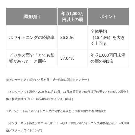
年収1,000万
調査項目
ポイント
円以上の層
全体平均
ホワイトニングの経験率
26.28%
（16.43%）を大き
く上回る
ビジネス面で「とても影
年収1,000万円未満
37.04%
響があった」と回答
の層の約3倍
※アンケート名：歯並びと見た目・第一印象に関するアンケート
（インターネット調査／2025年11月12日～11月25日実施／50代以下の男女／n＝500／調査主
体：株式会社NEXER・駒込駅前スマイル矯正歯科 ）
※2アンケート名：ホワイトニングに関する年収とビジネス面での相関性調査
（インターネット調査／2025年3月13日〜4月1日実施／ホワイトニング経験者ほか／n＝3,000
他／スターホワイトニング）