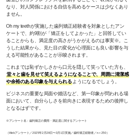
なり、対人関係における自信を高めるケースは少なくあり
ません。
Oh my teethが実施した歯列矯正経験者を対象としたアン
ケートで、約9割が「矯正をしてよかった」と回答してい
ることからも、満足度の高さがうかがえるのは事実※。こ
うした結果から、見た目の変化が心理面にも良い影響を与
える可能性があることが示唆されます。
これまでは恥ずかしさから口元を隠して笑っていた方も、
堂々と歯を見せて笑えるようになることで、周囲に清潔感
や余裕のある印象を与えられる
ようになるでしょう。
ビジネスの重要な局面や婚活など、第一印象が問われる場
面において、自分らしさを前向きに表現するための後押し
となるはずです。
※アンケート名：歯列矯正の費用・満足度に関するアンケート
（Webアンケート／2025年2月28日〜3月1日実施／歯科矯正経験者／n＝250）