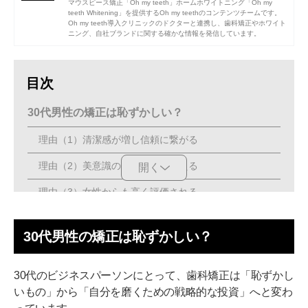
マウスピース矯正「Oh my teeth」ホームホワイトニング「Oh my
teeth Whitening」を提供するOh my teethのコンテンツチームです。
Oh my teeth導入クリニックのドクターと連携し、歯科矯正やホワイト
ニング、自社ブランドに関する確かな情報を発信しています。
目次
30代男性の矯正は恥ずかしい？
理由（1）清潔感が増し信頼に繋がる
理由（2）美意識の高い印象を与える
開く
理由（3）女性からも高く評価される
30代男性が矯正を行うメリット
30代男性の矯正は恥ずかしい？
メリット（1）第一印象が劇的に向上する
メリット（2）将来の歯の健康を維持できる
30代のビジネスパーソンにとって、歯科矯正は「恥ずかし
いもの」から「自分を磨くための戦略的な投資」へと変わ
メリット（3）明るい表情で自信がつく