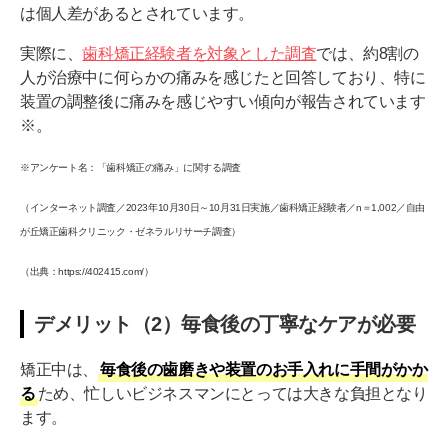
は個人差があるとされています。
実際に、
歯科矯正経験者を対象とした調査
では、約8割の
人が治療中に何らかの痛みを感じたと回答しており、特に
装置の調整後に痛みを感じやすい傾向が報告されています
※。
※アンケート名：「歯科矯正の痛み」に関する調査
（インターネット調査／2023年10月30日～10月31日実施／歯科矯正経験者／n＝1,002／自由
が丘矯正歯科クリニック・ゼネラルリサーチ調査）
（出典：https://402415.com/）
デメリット（2）毎食後の丁寧なケアが必要
矯正中は、
毎食後の歯磨きや装置のお手入れに手間がかか
る
ため、忙しいビジネスマンにとっては大きな負担となり
ます。