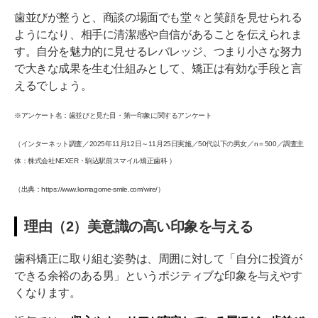
歯並びが整うと、商談の場面でも堂々と笑顔を見せられる
ようになり、相手に清潔感や自信があることを伝えられま
す。自分を魅力的に見せるレバレッジ、つまり小さな努力
で大きな成果を生む仕組みとして、矯正は有効な手段と言
えるでしょう。
※アンケート名：歯並びと見た目・第一印象に関するアンケート
（インターネット調査／2025年11月12日～11月25日実施／50代以下の男女／n＝500／調査主
体：株式会社NEXER・駒込駅前スマイル矯正歯科 ）
（出典：https://www.komagome-smile.com/wire/）
理由（2）美意識の高い印象を与える
歯科矯正に取り組む姿勢は、周囲に対して「自分に投資が
できる余裕のある男」というポジティブな印象を与えやす
くなります。