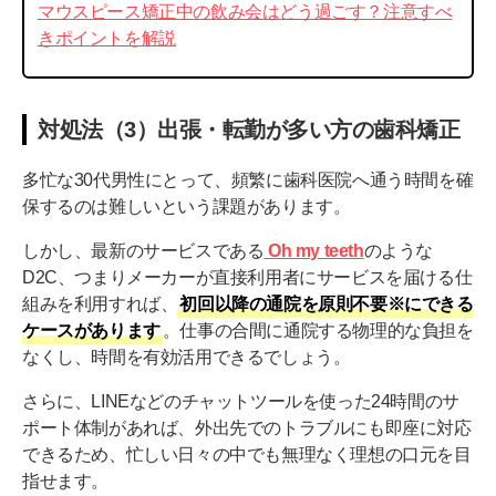
マウスピース矯正中の飲み会はどう過ごす？注意すべ
きポイントを解説
対処法（3）出張・転勤が多い方の歯科矯正
多忙な30代男性にとって、頻繁に歯科医院へ通う時間を確
保するのは難しいという課題があります。
しかし、最新のサービスである
Oh my teeth
のような
D2C、つまりメーカーが直接利用者にサービスを届ける仕
組みを利用すれば、
初回以降の通院を原則不要※にできる
ケースがあります
。仕事の合間に通院する物理的な負担を
なくし、時間を有効活用できるでしょう。
さらに、LINEなどのチャットツールを使った24時間のサ
ポート体制があれば、外出先でのトラブルにも即座に対応
できるため、忙しい日々の中でも無理なく理想の口元を目
指せます。