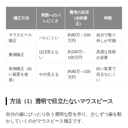
費用の目安
周囲へのバ
矯正方法
（全体矯
特徴
レにくさ
正）
マウスピース
約80万～100
自分で取り
バレにくい
矯正
万円
外しが可能
ほぼ見えな
約100万～
高度な技術
裏側矯正
い
150万円
が必要
表側矯正（白
白い装置で
約80万～100
い装置を使
やや見える
目立ちにく
万円
用）
い
方法（1）透明で目立たないマウスピース
自分の歯にぴったり合う透明な型を作り、少しずつ歯を動
かしていくのがマウスピース矯正です。