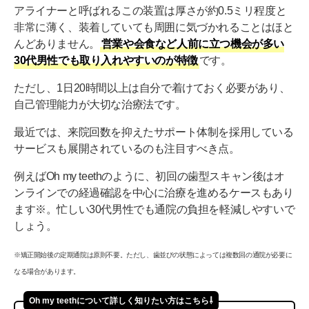
アライナーと呼ばれるこの装置は厚さが約0.5ミリ程度と
非常に薄く、装着していても周囲に気づかれることはほと
んどありません。
営業や会食など人前に立つ機会が多い
30代男性でも取り入れやすいのが特徴
です。
ただし、1日20時間以上は自分で着けておく必要があり、
自己管理能力が大切な治療法です。
最近では、来院回数を抑えたサポート体制を採用している
サービスも展開されているのも注目すべき点。
例えばOh my teethのように、初回の歯型スキャン後はオ
ンラインでの経過確認を中心に治療を進めるケースもあり
ます※。忙しい30代男性でも通院の負担を軽減しやすいで
しょう。
※矯正開始後の定期通院は原則不要。ただし、歯並びの状態によっては複数回の通院が必要に
なる場合があります。
Oh my teethについて詳しく知りたい方はこちら⇩