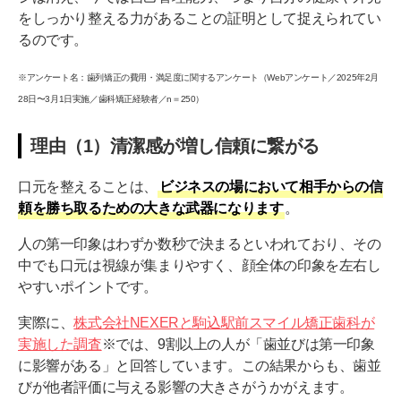
対処法（3）出張・転勤が多い方の歯科矯正
をしっかり整える力があることの証明として捉えられてい
まとめ
るのです。
※アンケート名：歯列矯正の費用・満足度に関するアンケート（Webアンケート／2025年2月
28日〜3月1日実施／歯科矯正経験者／n＝250）
理由（1）清潔感が増し信頼に繋がる
口元を整えることは、
ビジネスの場において相手からの信
頼を勝ち取るための大きな武器になります
。
人の第一印象はわずか数秒で決まるといわれており、その
中でも口元は視線が集まりやすく、顔全体の印象を左右し
やすいポイントです。
実際に、
株式会社NEXERと駒込駅前スマイル矯正歯科が
実施した調査
※では、9割以上の人が「歯並びは第一印象
に影響がある」と回答しています。この結果からも、歯並
びが他者評価に与える影響の大きさがうかがえます。