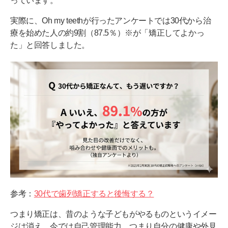
っています。
30代男性が矯正を行うデメリット
実際に、Oh my teethが行ったアンケートでは30代から治
療を始めた人の約9割（87.5％）※が「矯正してよかっ
デメリット（1）装置の違和感や痛みがある
た」と回答しました。
デメリット（2）毎食後の丁寧なケアが必要
デメリット（3）治療費が高額になりやすい
周囲にバレない歯科矯正の選び方
方法（1）透明で目立たないマウスピース
方法（2）装置が見えない歯の裏側矯正
方法（3）目立ちにくい表側矯正（審美ブラケット）
ビジネスシーンでの悩みへの対処法
対処法（1）商談での滑舌を維持する工夫
参考：
30代で歯列矯正すると後悔する？
対処法（2）会食時に装置を扱うマナー
つまり矯正は、昔のような子どもがやるものというイメー
ジは消え、今では自己管理能力、つまり自分の健康や外見