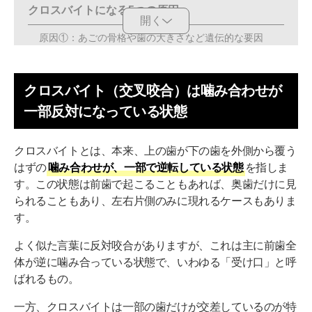
クロスバイトになる5つの原因
開く
原因①：あごの骨格や歯の大きさなど遺伝的な要因
原因②：あごの成長バランスの乱れ
クロスバイト（交叉咬合）は噛み合わせが
原因③：指しゃぶり・舌癖などの口腔習癖
一部反対になっている状態
原因④：頬杖・うつ伏せ寝などの生活習慣
原因⑤：乳歯の早期脱落や歯の生え変わりの問題
クロスバイトとは、本来、上の歯が下の歯を外側から覆う
はずの
噛み合わせが、一部で逆転している状態
を指しま
クロスバイトの矯正治療法
す。この状態は前歯で起こることもあれば、奥歯だけに見
ワイヤー矯正（表側・裏側）
られることもあり、左右片側のみに現れるケースもありま
す。
マウスピース矯正
よく似た言葉に反対咬合がありますが、これは主に前歯全
外科矯正
体が逆に噛み合っている状態で、いわゆる「受け口」と呼
小児矯正
ばれるもの。
クロスバイトの症例
一方、クロスバイトは一部の歯だけが交差しているのが特