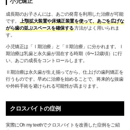
小児矯正
成長期のお子さんには、あごの発育を利用した治療が可能
です。
上顎拡大装置や床矯正装置を使って、あごを広げな
がら歯の並ぶスペースを確保する
方法がよく用いられま
す。
小児矯正は「Ⅰ期治療」と「Ⅱ期治療」に分かれます。Ⅰ
期治療は乳歯と永久歯が混在する時期（6〜12歳頃）に行
い、あごの成長をコントロールします。
Ⅱ期治療は永久歯が生え揃ってから、仕上げの歯列矯正を
行うものです。早めに治療を始めることで、将来的な抜歯
や外科手術を避けられる可能性が高まります。
クロスバイトの症例
実際にOh my teethでクロスバイトを改善した症例をご紹