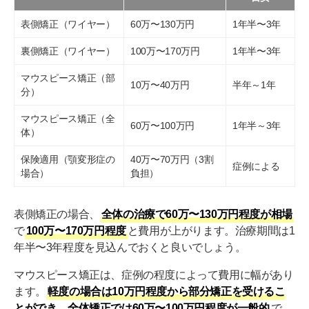
表側矯正（ワイヤー）
60万〜130万円
1年半〜3年
裏側矯正（ワイヤー）
100万〜170万円
1年半〜3年
マウスピース矯正（部
10万〜40万円
半年～1年
分）
マウスピース矯正（全
60万〜100万円
1年半～3年
体）
保険適用（顎変形症の
40万〜70万円（3割
症例による
場合）
負担）
表側矯正の場合、
全体の治療で60万〜130万円程度が相場
で
100万〜170万円程度
と費用が上がります。治療期間は1
年半〜3年程度を見込んでおくと良いでしょう。
マウスピース矯正は、症例の程度によって費用に幅があり
ます。
軽度の場合は10万円程度から部分矯正を受けるこ
とができ、全体矯正では60万〜100万円程度が一般的
で