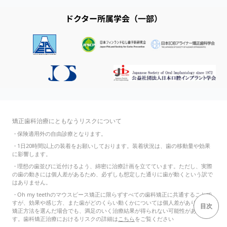
ドクター所属学会（一部）
矯正歯科治療にともなうリスクについて
・
保険適用外の自由診療となります。
・
1日20時間以上の装着をお願いしております。装着状況は、歯の移動量や効果
に影響します。
・
理想の歯並びに近付けるよう、綿密に治療計画を立てています。ただし、実際
の歯の動きには個人差があるため、必ずしも想定した通りに歯が動くという訳で
はありません。
・
Oh my teethのマウスピース矯正に限らずすべての歯科矯正に共通することで
すが、効果や感じ方、また歯がどのくらい動くかについては個人差があり、どの
目次
矯正方法を選んだ場合でも、満足のいく治療結果が得られない可能性がありま
す。歯科矯正治療におけるリスクの詳細は
こちら
をご覧ください