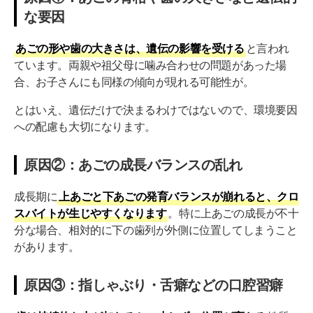
な要因
大人のクロスバイト矯正は何歳からでも治療は可能
治療を先延ばしにすると外科手術が必要になることがあ
あごの形や歯の大きさは、遺伝の影響を受ける
と言われ
る
ています。両親や祖父母に噛み合わせの問題があった場
合、お子さんにも同様の傾向が現れる可能性が。
クロスバイト矯正の費用相場
とはいえ、遺伝だけで決まるわけではないので、環境要因
クロスバイトは早期発見・早期治療で健康な噛み合
への配慮も大切になります。
わせを
原因②：あごの成長バランスの乱れ
成長期に
上あごと下あごの発育バランスが崩れると、クロ
スバイトが生じやすくなります
。特に上あごの成長が不十
分な場合、相対的に下の歯列が外側に位置してしまうこと
があります。
原因③：指しゃぶり・舌癖などの口腔習癖