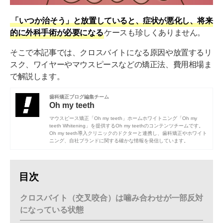
「いつか治そう」と放置していると、症状が悪化し、将来
的に外科手術が必要になる
ケースも珍しくありません。
そこで本記事では、クロスバイトになる原因や放置するリ
スク、ワイヤーやマウスピースなどの矯正法、費用相場ま
で解説します。
歯科矯正ブログ編集チーム
Oh my teeth
マウスピース矯正「Oh my teeth」ホームホワイトニング「Oh my
teeth Whitening」を提供するOh my teethのコンテンツチームです。
Oh my teeth導入クリニックのドクターと連携し、歯科矯正やホワイト
ニング、自社ブランドに関する確かな情報を発信しています。
目次
クロスバイト（交叉咬合）は噛み合わせが一部反対
になっている状態