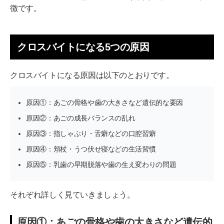
徴です。
治療期間5ヶ月・治療総額33万円
噛み合わせが気になったら、まずは無料診断から
クロスバイトになる5つの原因
クロスバイトを治療しないと起こる6つのリスク
リスク①：顔の歪み・あごのズレが進行する
クロスバイトになる原因は以下のとおりです。
リスク②：顎関節症による痛みや口が開きにくい症状が
原因①：あごの骨格や歯の大きさなど遺伝的な要因
現れる
原因②：あごの成長バランスの乱れ
リスク③：虫歯・歯周病になりやすくなる
原因③：指しゃぶり・舌癖などの口腔習癖
リスク④：咀嚼機能の低下と消化器官への負担が増える
原因④：頬杖・うつ伏せ寝などの生活習慣
リスク⑤：発音障害や滑舌の問題が生じる
原因⑤：乳歯の早期脱落や歯の生え変わりの問題
リスク⑥：肩こり・頭痛など全身の不調が起こる
それぞれ詳しく見ていきましょう。
年代別クロスバイト矯正の開始時期
子供のクロスバイト矯正は5〜6歳から
原因①：あごの骨格や歯の大きさなど遺伝的