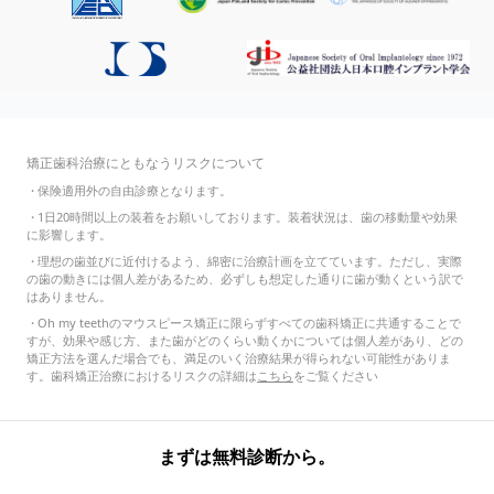
矯正歯科治療にともなうリスクについて
・
保険適用外の自由診療となります。
・
1日20時間以上の装着をお願いしております。装着状況は、歯の移動量や効果
に影響します。
・
理想の歯並びに近付けるよう、綿密に治療計画を立てています。ただし、実際
の歯の動きには個人差があるため、必ずしも想定した通りに歯が動くという訳で
はありません。
・
Oh my teethのマウスピース矯正に限らずすべての歯科矯正に共通することで
すが、効果や感じ方、また歯がどのくらい動くかについては個人差があり、どの
矯正方法を選んだ場合でも、満足のいく治療結果が得られない可能性がありま
す。歯科矯正治療におけるリスクの詳細は
こちら
をご覧ください
まずは無料診断から。