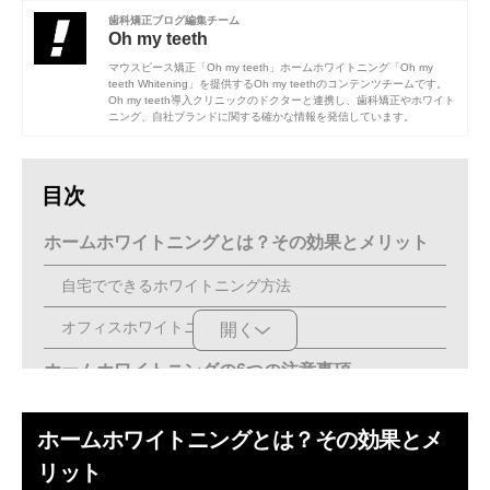
歯科矯正ブログ編集チーム
Oh my teeth
マウスピース矯正「Oh my teeth」ホームホワイトニング「Oh my
teeth Whitening」を提供するOh my teethのコンテンツチームです。
Oh my teeth導入クリニックのドクターと連携し、歯科矯正やホワイト
ニング、自社ブランドに関する確かな情報を発信しています。
目次
ホームホワイトニングとは？その効果とメリット
自宅でできるホワイトニング方法
オフィスホワイトニングとの違い
開く
ホームホワイトニングの6つの注意事項
ホワイトニング前後には注意！避けるべき食べ物と飲み
ホームホワイトニングとは？その効果とメ
物
リット
着色を防ぐために水を活用しよう！食事前後の工夫