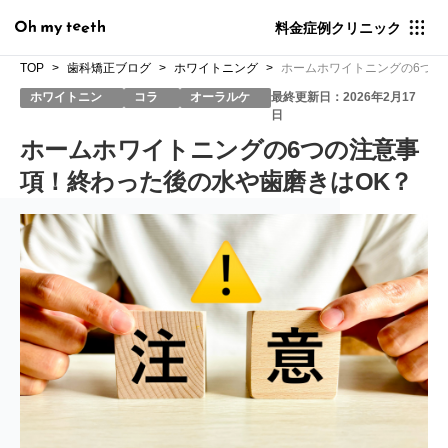
料金
症例
クリニック
TOP
歯科矯正ブログ
ホワイトニング
ホームホワイトニングの6つの
ホワイトニン
コラ
オーラルケ
最終更新日：2026年2月17
グ
ム
ア
日
ホームホワイトニングの6つの注意事
項！終わった後の水や歯磨きはOK？