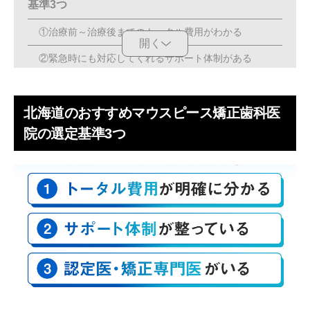
基準3つ
①治療前～治療後までのトータル費用がわかる
開く
②緊急時にも対応してくれるサポート体制がある
③矯正治療の実績が豊富な「認定医」「臨床指導医」が
いる
北海道のおすすめマウスピース矯正歯科医
北海道でマウスピース矯正を受けるなら2つ以上の
院の選定基準3つ
クリニックを比較しよう
【PR】札幌にOh my teeth新ストアがオープン！
店舗情報
マウスピース矯正ができる北海道のおすすめクリニ
ック10医院
【札幌市】さいとう矯正歯科 宮の沢院
【札幌市】札幌MA矯正歯科