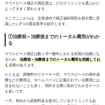
マウスピース矯正の満足度は、どのクリニックを選ぶかに
【札幌市】札幌キュア矯正歯科
よって大きく変わります。
【札幌市】コレクトデンタルクリニック 札幌
そこでここからは、北海道内で矯正歯科医院を探す際に意
【札幌市】札幌駅前矯正歯科
識したい3つの選定基準を紹介します。
【旭川市】旭川公園通り矯正歯科
①治療前～治療後までのトータル費用がわか
【旭川市】武蔵デンタルクリニック
る
【北広島市】さいわいデンタルクリニック 北広島院
マウスピース矯正は数ヶ月〜数年にわたる長期の治療にな
【釧路市】オーク歯科クリニック
るため、
治療前～治療後までのトータル費用を把握してお
く
必要があります。
【江別市】医療法人社団真俊会 アップル歯科
たとえば、調整料やリテーナー代、マウスピースの再作成
北海道で「続けられる」マウスピース矯正クリニッ
費などの費用は、ホームページに記載されている費用には
クを選ぼう
含まれないことも多く、契約する際に初めてわかるケース
も多いです。
一方、初めから総額料金を提示しているクリニックもあ