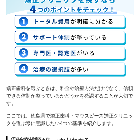
トアがオープン！
徳島県でおすすめの矯正歯科7医院
【徳島市】さむらデンタルクリニック
【徳島市】いわさ矯正歯科
【徳島市】ひかり歯科
【徳島市】米沢歯科クリニック
【徳島市】仲之町ニコニコKamKam歯科・矯正歯科
【徳島市】喜多デンタルクリニック
矯正歯科を選ぶときは、料金や治療方法だけでなく、信頼
できる体制が整っているかどうかを確認することが大切で
【藍住町】斎藤歯科医院
す。
徳島県で矯正するならクリニック選びは慎重に
ここでは、徳島県で矯正歯科・マウスピース矯正クリニッ
クを選ぶ際に意識したい4つの基準を紹介します。
【平均3ヶ月で矯正】Oh my teeth導入クリニック