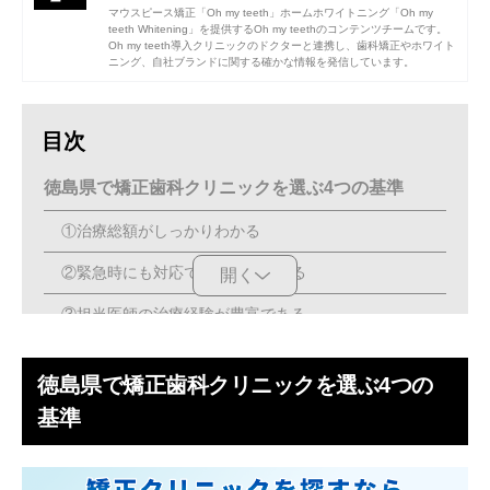
マウスピース矯正「Oh my teeth」ホームホワイトニング「Oh my
teeth Whitening」を提供するOh my teethのコンテンツチームです。
Oh my teeth導入クリニックのドクターと連携し、歯科矯正やホワイト
ニング、自社ブランドに関する確かな情報を発信しています。
目次
徳島県で矯正歯科クリニックを選ぶ4つの基準
①治療総額がしっかりわかる
②緊急時にも対応できる体制がある
開く
③担当医師の治療経験が豊富である
④自分に合った治療方法を選べる
徳島県で矯正歯科クリニックを選ぶ4つの
徳島県で矯正をするなら2つ以上のクリニックを比
基準
較しよう
マウスピース矯正【PR】広島にOh my teeth新ス