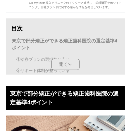
Oh my teeth導入クリニックのドクターと連携し、歯科矯正やホワイト
ニング、自社ブランドに関する確かな情報を発信しています。
目次
東京で部分矯正ができる矯正歯科医院の選定基準4
ポイント
①治療プランの選択肢が広い
開く
②サポート体制が整っている
③認定医・矯正専門医がいる
東京で部分矯正ができる矯正歯科医院の選
④トータル費用が明確に分かる
定基準4ポイント
最低でも2つ以上の矯正歯科医院を比較検討しよう
部分矯正ができる東京のおすすめクリニック15医
院