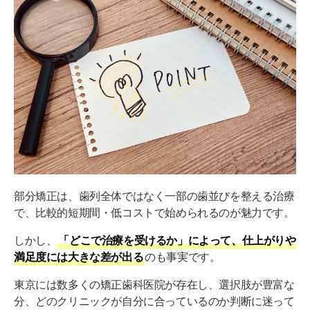
【銀座・有楽町エリア】東京銀座有楽町矯正歯科
（PR）
【銀座・有楽町エリア】東京銀座ビアンコ矯正歯科：銀
座駅徒歩3分
【銀座・有楽町エリア】東京加悦矯正歯科クリニック
銀座医院：銀座駅徒歩2分
【銀座・有楽町エリア】銀座矯正歯科：銀座・有楽町駅
から徒歩3分
【新宿エリア】Oh my teeth 東京新宿矯正歯科（PR）
部分矯正は、歯列全体ではなく一部の歯並びを整える治療
【新宿エリア】OD新宿歯科・矯正歯科：新宿3丁目駅
で、比較的短期間・低コストで始められるのが魅力です。
C8出口出てすぐ
【新宿エリア】You矯正歯科 新宿医院：新宿駅から徒歩
しかし、
「どこで治療を受けるか」によって、仕上がりや
8分
満足度には大きな差が出る
のも事実です。
【渋谷エリア】CS矯正歯科クリニック：渋谷駅徒歩8分
東京には数多くの矯正歯科医院が存在し、選択肢が豊富な
分、どのクリニックが自分に合っているのか判断に迷って
【渋谷エリア】渋谷F&B矯正歯科・東京：渋谷駅徒歩5