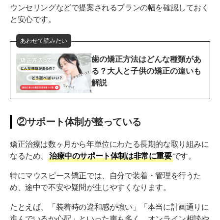
ウンセリングなどで提案されるプランの幅を確認しておく
【虎ノ門エリア】Boston矯正歯科：東京メトロ銀座線
と安心です。
「虎ノ門」駅から徒歩4分
自分に合った部分矯正ができる東京のクリニックを
あわせて読みたい
見つけよう
歯の矯正方法はどんな種類があ
る？大人と子供の矯正の違いも
東京で部分矯正を検討しているならまずは無料診断
解説
を！
②サポート体制が整っている
矯正治療は数ヶ月から年単位にわたる長期的な取り組みに
なるため、
治療中のサポート体制は非常に重要
です。
特にマウスピース矯正では、自分で装着・管理を行うた
め、途中で不安や疑問が生じやすくなります。
たとえば、「装着時の違和感が強い」「本当に計画通りに
進んでいるか心配」といった声も多く、オンライン相談や