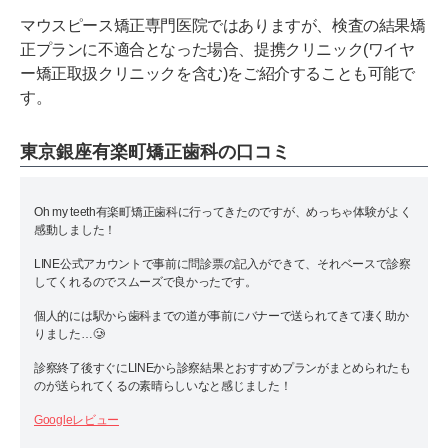
マウスピース矯正専門医院ではありますが、検査の結果矯
正プランに不適合となった場合、提携クリニック(ワイヤ
ー矯正取扱クリニックを含む)をご紹介することも可能で
す。
東京銀座有楽町矯正歯科の口コミ
Oh my teeth有楽町矯正歯科に行ってきたのですが、めっちゃ体験がよく
感動しました！
LINE公式アカウントで事前に問診票の記入ができて、それベースで診察
してくれるのでスムーズで良かったです。
個人的には駅から歯科までの道が事前にバナーで送られてきて凄く助か
りました…🥲
診察終了後すぐにLINEから診察結果とおすすめプランがまとめられたも
のが送られてくるの素晴らしいなと感じました！
Googleレビュー