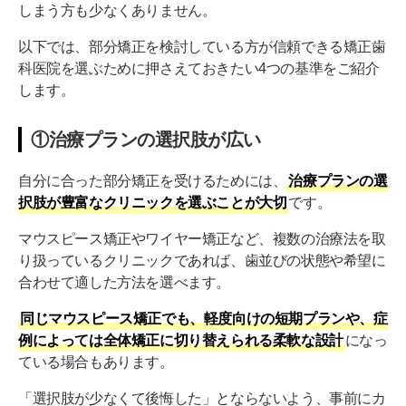
しまう方も少なくありません。
分
以下では、部分矯正を検討している方が信頼できる矯正歯
【恵比寿エリア】えびす矯正歯科：恵比寿駅南口から徒
科医院を選ぶために押さえておきたい4つの基準をご紹介
歩2分
します。
【五反田エリア】エムデンタルオフィス：JR五反田駅
徒歩1分
①治療プランの選択肢が広い
【表参道・外苑前エリア】東京歯並び矯正歯科：外苑前
駅徒歩2分
自分に合った部分矯正を受けるためには、
治療プランの選
択肢が豊富なクリニックを選ぶことが大切
です。
【表参道・外苑前エリア】表参道ヒカリデンタル矯正歯
科：表参道B2出口 徒歩1分
マウスピース矯正やワイヤー矯正など、複数の治療法を取
り扱っているクリニックであれば、歯並びの状態や希望に
【表参道・外苑前エリア】青山外苑矯正歯科：外苑前2b
合わせて適した方法を選べます。
出口より徒歩1分
【麻布十番エリア】UC矯正歯科クリニック麻布十番：
同じマウスピース矯正でも、軽度向けの短期プランや、症
麻布十番駅2分
例によっては全体矯正に切り替えられる柔軟な設計
になっ
ている場合もあります。
【池袋エリア】池袋キュア矯正歯科：池袋駅東口徒歩3
分
「選択肢が少なくて後悔した」とならないよう、事前にカ