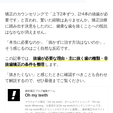
矯正のカウンセリングで「上下2本ずつ、計4本の抜歯が必
要です」と言われ、驚いた経験はありませんか。矯正治療
に踏み出す決意をしたのに、健康な歯を抜くことへの抵抗
はなかなか消えません。
「本当に必要なのか」「抜かずに治す方法はないのか」。
そう感じるのはごく自然な反応です。
この記事では、
抜歯が必要な理由・主に抜く歯の種類・非
抜歯矯正の条件を整理
します。
「抜きたくない」と感じたときに確認すべきことも合わせ
て解説するので、ぜひ最後までご覧ください。
歯科矯正ブログ編集チーム
Oh my teeth
マウスピース矯正「Oh my teeth」ホームホワイトニング「Oh my
teeth Whitening」を提供するOh my teethのコンテンツチームです。
Oh my teeth導入クリニックのドクターと連携し、歯科矯正やホワイト