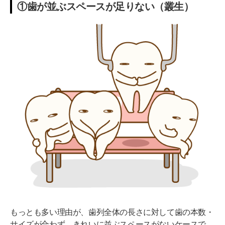
①歯が並ぶスペースが足りない（叢生）
「抜歯なし」で矯正できるケースとできないケース
非抜歯矯正できるケース
非抜歯が難しいケース
IPR（ディスキング）という第三の選択肢もあり
「抜きたくない」と感じたら確認したい3つのこと
①非抜歯で治療した場合のゴール像を聞く
②抜歯しない場合のリスクを理解する
③セカンドオピニオンを検討する
マウスピース矯正を検討してみよう
よくある質問（FAQ）
Q. 抜歯した歯は後で元に戻せますか？
もっとも多い理由が、歯列全体の長さに対して歯の本数・
サイズが合わず、きれいに並ぶスペースがないケースで
Q. 抜歯矯正と非抜歯矯正、仕上がりに差はあります