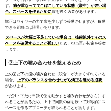
か？
す。
歯が重なってでこぼこしている状態（叢生）が強い場
合、スペースを作るために
歯を抜く必要があります。
Q. 非抜歯でマウスピース矯正を始めて、途中で抜歯が
必要になることはありますか？
矯正はワイヤーの力で歯を少しずつ移動させますが、移動
できる距離には限界があります。
Q. 矯正のための抜歯にかかる費用はいくらですか？
スペースが大幅に不足している場合は、抜歯以外でそのス
まとめ
ペースを確保することが難しい
ため、担当医が抜歯を提案
します。
②上下の噛み合わせを整えるため
上の歯と下の歯の噛み合わせ（咬合）が大きくずれている
場合、
上下のバランスを合わせながら矯正を進める必要
があります。
上だけ・下だけ単独で歯を動かすと噛み合わせがさらにず
れることがあるため、上下で同数の歯を抜いて対称的にス
ペースを作るアプローチが取られることがあります。