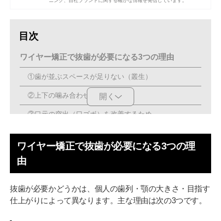
ニング、自社ブランドに関する確かな情報を発信しています。
目次
ワイヤー矯正で抜歯が必要になる3つの理由
①歯が並ぶスペースが足りない（叢生）
②上下の噛み合わせを整えるため
開く
③口元の突出（口ゴボ）を改善するため
「第一小臼歯」を抜歯する3つの理由
ワイヤー矯正で抜歯が必要になる3つの理
①前歯から近い位置にある
由
②噛む機能への影響が比較的小さい
抜歯が必要かどうかは、個人の歯列・顎の大きさ・目指す
③左右対称に抜くことで矯正の方向性が整う
仕上がりによって異なります。主な理由は次の3つです。
抜歯の流れと回復の目安は？