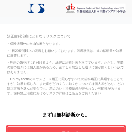
矯正歯科治療にともなうリスクについて
・
保険適用外の自由診療となります。
・
1日20時間以上の装着をお願いしております。装着状況は、歯の移動量や効果
に影響します。
・
理想の歯並びに近付けるよう、綿密に治療計画を立てています。ただし、実際
の歯の動きには個人差があるため、必ずしも想定した通りに歯が動くという訳で
はありません。
・
Oh my teethのマウスピース矯正に限らずすべての歯科矯正に共通することで
すが、効果や感じ方、また歯がどのくらい動くかについては個人差があり、どの
矯正方法を選んだ場合でも、満足のいく治療結果が得られない可能性がありま
す。歯科矯正治療におけるリスクの詳細は
こちら
をご覧ください
まずは無料診断から。