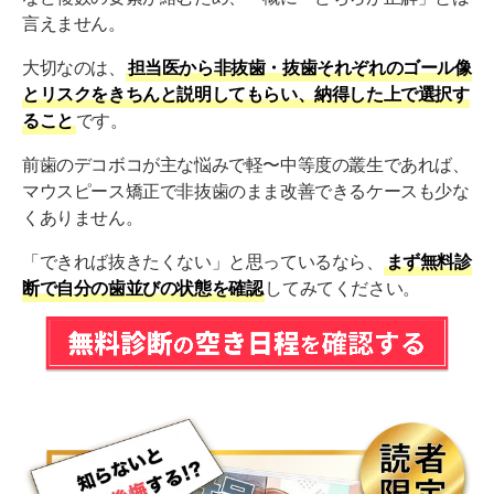
言えません。
大切なのは、
担当医から非抜歯・抜歯それぞれのゴール像
とリスクをきちんと説明してもらい、納得した上で選択す
ること
です。
前歯のデコボコが主な悩みで軽〜中等度の叢生であれば、
マウスピース矯正で非抜歯のまま改善できるケースも少な
くありません。
「できれば抜きたくない」と思っているなら、
まず無料診
断で自分の歯並びの状態を確認
してみてください。