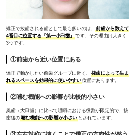
矯正で抜歯される歯として最も多いのは、
前歯から数えて
4番目に位置する「第一小臼歯」
です。その理由は大きく
3つです。
①前歯から近い位置にある
矯正で動かしたい前歯グループに近く、
抜歯によって生ま
れるスペースを効果的に使いやすい
位置にあります。
②噛む機能への影響が比較的小さい
奥歯（大臼歯）に比べて咀嚼における役割が限定的で、抜
歯後の
噛む機能への影響が小さい
とされています。
③左右対称に抜くことで矯正の方向性が整う