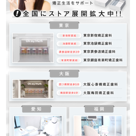
前歯12本の範囲に特化したBasicプランの場合
奥歯を含む24本の範囲を整えるProプランの場合
Oh my teethでデンタルローンを利用する前に知る
べき注意点
矯正費用にプラスして利息を支払う必要がある
審査を通過しないと利用できない
矯正をやめてもローンは中途解約できない
Oh my teethはデンタルローンの利用可能！無理の
ない支払いで理想の歯並びを手に入れよう