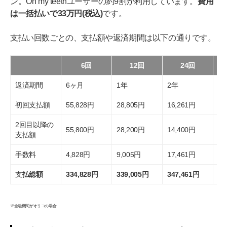
ン。Oh my teethユーザーの約9割が利用しています。
費用
は一括払いで33万円(税込)
です。
支払い回数ごとの、支払額や返済期間は以下の通りです。
6回
12回
24回
返済期間
6ヶ月
1年
2年
3
初回支払額
55,828円
28,805円
16,261円
13
2回目以降の
55,800円
28,200円
14,400円
9,
支払額
手数料
4,828円
9,005円
17,461円
26
支
払総額
334,828円
339,005円
347,461円
35
※金融機関がオリコの場合