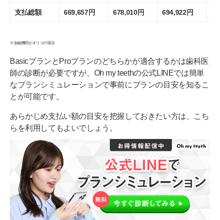
支払総額
669,657円
678,010円
694,922円
71
※金融機関がオリコの場合
BasicプランとProプランのどちらかが適合するかは歯科医
師の診断が必要ですが、Oh my teethの公式LINEでは簡単
なプランシミュレーションで事前にプランの目安を知るこ
とが可能です。
あらかじめ支払い額の目安を把握しておきたい方は、こち
らを利用してもよいでしょう。