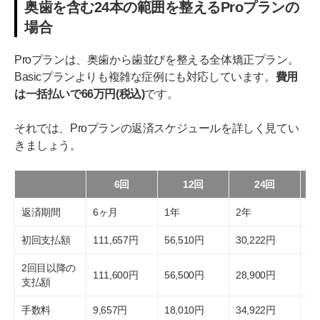
奥歯を含む24本の範囲を整えるProプランの
場合
Proプランは、奥歯から歯並びを整える全体矯正プラン。
Basicプランよりも複雑な症例にも対応しています。
費用
は一括払いで66万円(税込)
です。
それでは、Proプランの返済スケジュールを詳しく見てい
きましょう。
6回
12回
24回
返済期間
6ヶ月
1年
2年
3
初回支払額
111,657円
56,510円
30,222円
22
2回目以降の
111,600円
56,500円
28,900円
19
支払額
手数料
9,657円
18,010円
34,922円
52