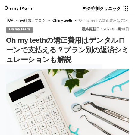
料金
症例
クリニック
TOP
歯科矯正ブログ
Oh my teeth
Oh my teethの矯正費用は
Oh my teeth
最終更新日：2026年3月18日
Oh my teethの矯正費用はデンタルロ
ーンで支払える？プラン別の返済シミ
ュレーションも解説