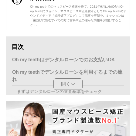
Oh my teethでのマウスピース矯正を経て、2021年6月に株式会社Oh
my teethにジョイン。マウスピース矯正経験者としてOh my teethのオ
ウンドメディア「歯科矯正ブログ」にて記事を更新中。ミッションは
「歯並びに悩むすべての方に歯科矯正の確かな情報をお届けするこ
と」。
目次
Oh my teethはデンタルローンでのお支払いOK
Oh my teethでデンタルローンを利用するまでの流
れ
開く
まずはデンタルローンの審査基準をチェック
Web申し込みなら必要書類は原則不要
毎月の返済がスタート
【プラン別】Oh my teethでデンタルローンを利用
する場合の支払い額を解説