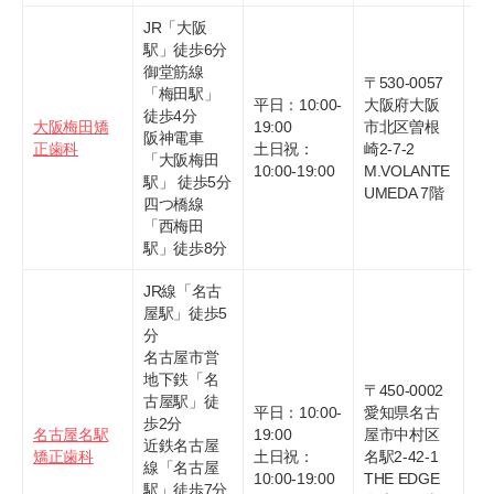
JR「大阪
駅」徒歩6分
御堂筋線
〒530-0057
「梅田駅」
平日：10:00-
大阪府大阪
徒歩4分
大阪梅田矯
19:00
市北区曽根
06
阪神電車
正歯科
土日祝：
崎2-7-2
51
「大阪梅田
10:00-19:00
M.VOLANTE
駅」 徒歩5分
UMEDA 7階
四つ橋線
「西梅田
駅」徒歩8分
JR線「名古
屋駅」徒歩5
分
名古屋市営
地下鉄「名
〒450-0002
古屋駅」徒
平日：10:00-
愛知県名古
歩2分
名古屋名駅
19:00
屋市中村区
05
近鉄名古屋
矯正歯科
土日祝：
名駅2-42-1
70
線「名古屋
10:00-19:00
THE EDGE
駅」徒歩7分