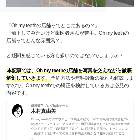
「Oh my teethの店舗ってどこにあるの？」
「矯正してみたいけど歯医者さんが苦手。Oh my teethの
店舗ってどんな雰囲気？」
と疑問を感じている方も多いのではないでしょうか？
本記事では、Oh my teethの店舗を写真を交えながら徹底
解剖していきます。
予約方法や無料診断の流れも解説しま
すので、Oh my teethでの矯正を検討している方は必見の
内容です。
歯科矯正ブログ編集チーム
木村真由美
Oh my teethでのマウスピース矯正を経て、2021年6月に株式会社Oh
my teethにジョイン。マウスピース矯正経験者としてOh my teethのオ
ウンドメディア「歯科矯正ブログ」にて記事を更新中。ミッションは
「歯並びに悩むすべての方に歯科矯正の確かな情報をお届けするこ
と」。