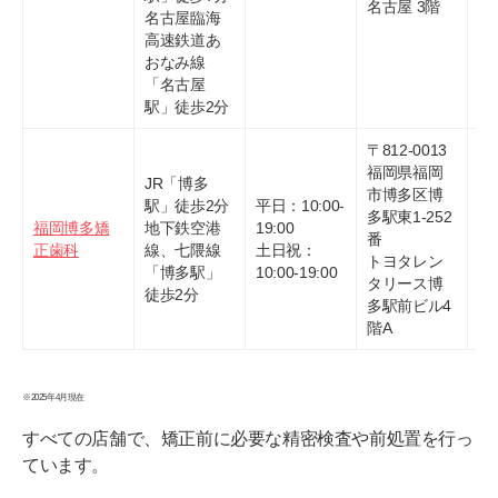
名古屋 3階
名古屋臨海
高速鉄道あ
おなみ線
「名古屋
駅」徒歩2分
〒812-0013
福岡県福岡
JR「博多
市博多区博
駅」徒歩2分
平日：10:00-
多駅東1-252
福岡博多矯
地下鉄空港
19:00
09
番
正歯科
線、七隈線
土日祝：
50
トヨタレン
「博多駅」
10:00-19:00
タリース博
徒歩2分
多駅前ビル4
階A
※2025年4月現在
すべての店舗で、矯正前に必要な精密検査や前処置を行っ
ています。