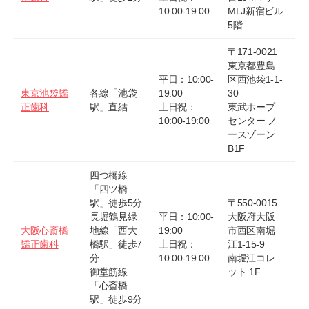
10:00-19:00
MLJ新宿ビル
5階
〒171-0021
東京都豊島
平日：10:00-
区西池袋1-1-
東京池袋矯
各線「池袋
19:00
30
03
正歯科
駅」直結
土日祝：
東武ホープ
80
10:00-19:00
センター ノ
ースゾーン
B1F
四つ橋線
「四ツ橋
駅」徒歩5分
〒550-0015
長堀鶴見緑
平日：10:00-
大阪府大阪
大阪心斎橋
地線「西大
19:00
市西区南堀
06
矯正歯科
橋駅」徒歩7
土日祝：
江1-15-9
91
分
10:00-19:00
南堀江コレ
御堂筋線
ット 1F
「心斎橋
駅」徒歩9分