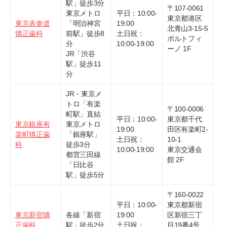
駅」徒歩3分
〒107-0061
東京メトロ
平日：10:00-
東京都港区
東京表参道
「明治神宮
19:00
03
北青山3-15-5
矯正歯科
前駅」徒歩8
土日祝：
64
ポルトフィ
分
10:00-19:00
ーノ 1F
JR「渋谷
駅」徒歩11
分
JR・東京メ
トロ「有楽
〒100-0006
町駅」直結
平日：10:00-
東京都千代
東京銀座有
東京メトロ
19:00
田区有楽町2-
03
楽町矯正歯
「銀座駅」
土日祝：
10-1
31
科
徒歩3分
10:00-19:00
東京交通会
都営三田線
館 2F
「日比谷
駅」徒歩5分
〒160-0022
平日：10:00-
東京都新宿
東京新宿矯
各線「新宿
19:00
区新宿三丁
03
正歯科
駅」徒歩2分
土日祝：
目19番4号
06