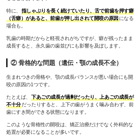
特に、
指しゃぶりを長く続けていたり、舌で前歯を押す癖
（舌癖）があると、前歯が押し出されて開咬の原因
になる
場合も。
乳歯の時期だからと軽視されがちですが、癖が残ったまま
成長すると、永久歯の歯並びにも影響を及ぼします。
② 骨格的な問題（遺伝・顎の成長不全）
生まれつきの骨格や、顎の成長バランスが悪い場合にも開
咬の原因の1つです。
たとえば、
下あごの成長が過剰だったり、上あごの成長が
不十分
だったりすると、上下の歯がうまく噛み合わず、前
歯にすき間ができる状態になります。
このような骨格性の開咬は、矯正治療だけでなく外科的な
処置が必要になることが多いです。