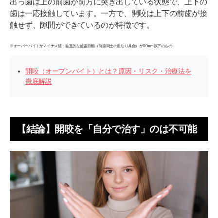
出っ歯は上の前歯が前方に突き出している状態で、上下の
歯は一応接触しています。一方で、開咬は上下の前歯が接
触せず、隙間ができているのが特徴です。
※オーバーバイトがマイナス値：垂直的な被盖距離（前歯同士の重なり具合）が0.0mm以下のもの
開咬（オープンバイト）とは？原因・リスク・治療法を
徹底解説
【結論】開咬を「自分で治す」のは不可能