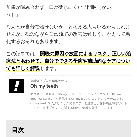
前歯が噛み合わず、口が閉じにくい「開咬（かいこ
う）」。
なんとか自分で治せないか…と考える人もいるかもしれま
せんが、残念ながら自己流での改善は難しく、かえって悪
化するおそれもあります。
この記事では、
開咬の原因や放置によるリスク、正しい治
療法とあわせて、自分でできる予防や補助的なケアについ
ても詳しく解説
します。
歯科矯正ブログ編集チーム
Oh my teeth
マウスピース矯正「Oh my teeth」ホームホワイトニング「Oh my
teeth Whitening」を提供するOh my teethのコンテンツチームです。
Oh my teeth導入クリニックのドクターと連携し、歯科矯正やホワイト
ニング、自社ブランドに関する確かな情報を発信しています。
目次