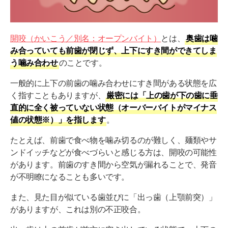
コンプレックスになり自信がなくなる
「開咬を自分で治す」＝危険！正しい治療法は？
開咬（かいこう／別名：オープンバイト）
とは、
奥歯は噛
① マウスピース矯正（軽度なケース）
み合っていても前歯が閉じず、上下にすき間ができてしま
② ワイヤー矯正（中〜重度）
う噛み合わせ
のことです。
③ 外科的治療（骨格性開咬）
一般的に上下の前歯の噛み合わせにすき間がある状態を広
く指すこともありますが、
厳密には「上の歯が下の歯に垂
自分でできる予防・補助ケアは？
直的に全く被っていない状態（オーバーバイトがマイナス
値の状態※）」を指します
。
開咬を自分で治すのは危険！まずは専門医に相談を
たとえば、前歯で食べ物を噛み切るのが難しく、麺類やサ
ンドイッチなどが食べづらいと感じる方は、開咬の可能性
があります。前歯のすき間から空気が漏れることで、発音
が不明瞭になることも多いです。
また、見た目が似ている歯並びに「出っ歯（上顎前突）」
がありますが、これは別の不正咬合。