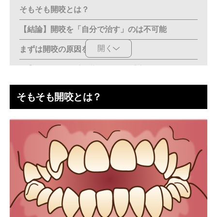
そもそも開咬とは？
【結論】開咬を「自分で治す」のは不可能
開く
まずは開咬の原因を知ろう
① 子どもの頃の癖（指しゃぶり・舌癖など）
② 骨格的な問題（遺伝・顎の成長不全）
そもそも開咬とは？
③ 日常習慣（口呼吸・頬杖・寝姿勢など）
開咬を放置するリスク
食事がしづらい
発音に悪影響がある
顎関節への負担
虫歯や歯周病が起こりやすくなる