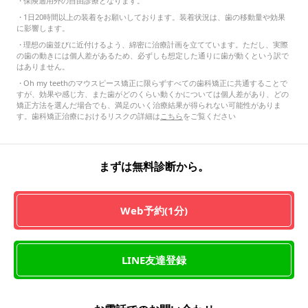
・
保険適用外の自由診療となります。
・
1日20時間以上の装着をお願いしております。装着状況は、歯の移動量や効果
に影響します。
・
理想の歯並びに近付けるよう、綿密に治療計画を立てています。ただし、実際
の歯の動きには個人差があるため、必ずしも想定した通りに歯が動くという訳で
はありません。
・
Oh my teethのマウスピース矯正に限らずすべての歯科矯正に共通することで
すが、効果や感じ方、また歯がどのくらい動くかについては個人差があり、どの
矯正方法を選んだ場合でも、満足のいく治療結果が得られない可能性がありま
す。歯科矯正治療におけるリスクの詳細は
こちら
をご覧ください
まずは無料診断から。
Web予約(1分)
LINE友達登録