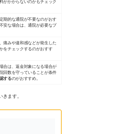
料がかからないのかもチェック
定期的な通院が不要なのがおす
不安な場合は、通院が必要なプ
、痛みや違和感などが発生した
かをチェックするのがおすす
場合は、返金対象になる場合が
院回数を守っていることが条件
認する
のがおすすめ。
いきます。