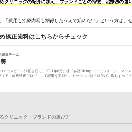
めクリニックの紹介に加え、ブランドごとの特徴、治療法の違
」「費用も治療内容も納得したうえで始めたい」という方は、
すめ矯正歯科はこちらからチェック
グ編集チーム
由美
ethでのマウスピース矯正を経て、2021年6月に株式会社Oh my teethにジョイン。マウス
ディア「歯科矯正ブログ」にて記事を更新中。ミッションは「歯並びに悩むすべて
るクリニック・ブランドの選び方