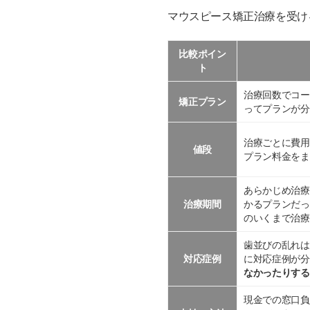
マウスピース矯正治療を受け
痛いのはいつまで続く？
どれくらいから歯は動く
比較ポイン
ト
ワイヤー矯正とどちらが
治療回数でコー
矯正プラン
値段の安いマウスピース
ってプランが分
保険はきく？
治療ごとに費用
値段
まずはマウスピース矯正
プラン料金をま
【通院不要だから継続率97
あらかじめ治療
治療期間
かるプランだっ
のいくまで治療
歯並びの乱れは
対応症例
に対応症例が分
なかったりする
現金での窓口負