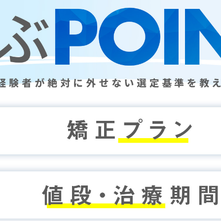
A DENTAL OFFICE UMEDA
斎橋矯正歯科（PR）
歯科 名古屋院
SHIDA矯正歯科クリニック
矯正歯科
う歯科
ース矯正おすすめブランド24種類
歯科矯正治療の種類と特徴
ヤー矯正の特徴・違い
徴・違い