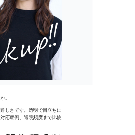
うか。
と難しさです。透明で目立ちに
、対応症例、通院頻度まで比較