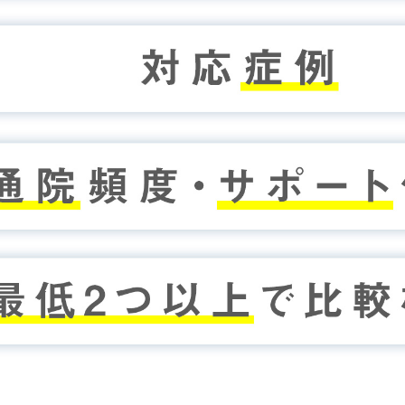
ないことはある？
選ぶポイント
注意点
なければならない
口にできない
すると虫歯・歯周病の原因に
リテーナー）をつけないと後戻りする
ある質問