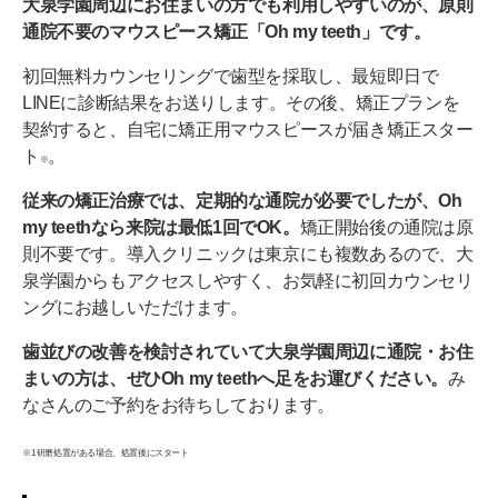
大泉学園周辺にお住まいの方でも利用しやすいのが、原則
通院不要のマウスピース矯正「Oh my teeth」です。
初回無料カウンセリングで歯型を採取し、最短即日で
LINEに診断結果をお送りします。その後、矯正プランを
契約すると、自宅に矯正用マウスピースが届き矯正スター
ト
。
※
従来の矯正治療では、定期的な通院が必要でしたが、Oh
my teethなら来院は最低1回でOK。
矯正開始後の通院は原
則不要です。導入クリニックは東京にも複数あるので、大
泉学園からもアクセスしやすく、お気軽に初回カウンセリ
ングにお越しいただけます。
歯並びの改善を検討されていて大泉学園周辺に通院・お住
まいの方は、ぜひOh my teethへ足をお運びください。
み
なさんのご予約をお待ちしております。
※1 研磨処置がある場合、処置後にスタート