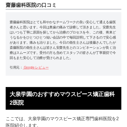
齋藤歯科医院の口コミ
齋藤歯科医院はとても和やかなチームワークの良い安心して通える歯医
者さんと思います。今回は奥歯の痛みで診療して頂きました。安齋先生
はいつも丁寧に原因を探してから治療のプロセスを今、この後、将来ど
うなるかをひとつひとつ短い会話の中で毎回説明して下さるので安心感
があります。痛みも治りました。今日の衛生士さんは後藤さんでしたが
斎藤医院の衛生士さんは皆さん安齋先生とのコンビネーションが良く治
療はスムーズです。受付の方も含めてスタッフの皆さんが丁寧親切で今
回もまた安心して治療が受けられました。
引用元：
Google レビュー
大泉学園のおすすめマウスピース矯正歯科
2医院
ここでは、大泉学園のマウスピース矯正専門歯科医院を2
医院紹介します。