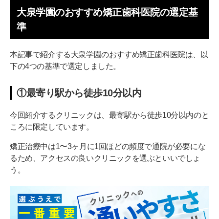
大泉学園のおすすめ矯正歯科医院の選定基
①矯正治療の実績があるドクターが在籍している
準
②矯正診断に必要な設備が整っている
③費用の安さだけで選ばない
本記事で紹介する大泉学園のおすすめ矯正歯科医院は、以
下の4つの基準で選定しました。
④ドクターやスタッフと相性がいいクリニックを選ぶ
⑤ネット上の口コミ人気だけで判断しない
①最寄り駅から徒歩10分以内
安心して通える大泉学園の矯正歯科医院を選ぼう
今回紹介するクリニックは、最寄駅から徒歩10分以内のと
ころに限定しています。
矯正治療中は1〜3ヶ月に1回ほどの頻度で通院が必要にな
るため、アクセスの良いクリニックを選ぶといいでしょ
う。