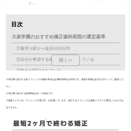
と」。
目次
大泉学園のおすすめ矯正歯科医院の選定基準
①最寄り駅から徒歩10分以内
②自分が希望する矯正方法に対応している
開く
③料金が明記されている
※本記事で紹介する各クリニックの情報や料金は記事執筆時点の内容です。最新の情報は必ず公式サイトでご確認くだ
④平日夜間や土日も診療している
さい。
最低でも2つ以上の矯正歯科医院を比較検討しよう
※本記事で紹介する各種料金はすべて税込です。
※監修ドクターは「クリニックの選び方」を監修しています。紹介するクリニックは監修ドクターが選定したものでは
【大泉学園からもアクセス可能◎】原則通院不要の
ありません。
マウスピース矯正 Oh my teeth導入クリニック
【PR】
東京表参道矯正歯科