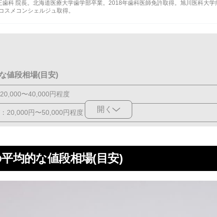
正歯科 院長。
北海道医療大学歯学部
卒業。2018年歯科医師免許取得。
旭川医科大学
年コスメコンシェルジュ取得。
な値段相場(目安)
,000〜40,000円程度
開く
0,000円〜50,000円程度
0,000～80,000円程度
0～5,000円程度
平均的な値段相場(目安)
の値段はなぜ高い？
は「歯の漂白」ができない
と値段を決める要素4つ