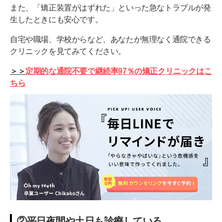
歯科矯正に必要な設備が整っている
また、「矯正装置がはずれた」といった急なトラブルが発
生したときにも安心です。
安さを重視しすぎない
自宅や職場、学校からなど、あなたが無理なく通院できる
担当歯科医師と歯並びのゴールを共有する
クリニックを見てみてください。
ネット上の口コミ人気だけで判断しない
＞＞
定期的な通院不要で継続率97％の矯正クリニックはこ
信頼できる茨城県の矯正歯科医院を見つけよう
ちら
通わないマウスピース矯正 Oh my teeth導入クリニ
ック
②平日夜間や土日も診療している