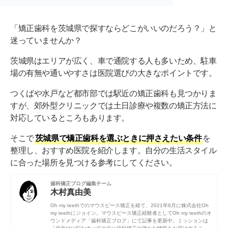
「矯正歯科を茨城県で探すならどこがいいのだろう？」と
迷っていませんか？
茨城県はエリアが広く、車で通院する人も多いため、駐車
場の有無や通いやすさは医院選びの大きなポイントです。
つくばや水戸など都市部では駅近の矯正歯科も見つかりま
すが、郊外型クリニックでは土日診療や複数の矯正方法に
対応しているところもあります。
そこで
茨城県で矯正歯科を選ぶときに押さえたい条件
を
整理し、おすすめ医院を紹介します。自分の生活スタイル
に合った場所を見つける参考にしてください。
歯科矯正ブログ編集チーム
木村真由美
Oh my teethでのマウスピース矯正を経て、2021年6月に株式会社Oh
my teethにジョイン。マウスピース矯正経験者としてOh my teethのオ
ウンドメディア「歯科矯正ブログ」にて記事を更新中。ミッションは