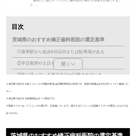
「歯並びに悩むすべての方に歯科矯正の確かな情報をお届けするこ
と」。
目次
茨城県のおすすめ矯正歯科医院の選定基準
①最寄駅から徒歩6分以内または駐車場がある
②平日夜間や土日も診療している
開く
③取り扱っている矯正方法が記載されている
※本記事で紹介する各クリニックの情報や料金は記事執筆時点の内容です。最新の情報は必ず公式サイトでご確認くだ
④料金や支払い方法について記載されている
さい。
最低でも2つ以上の矯正歯科医院を比較検討しよう
※本記事で紹介する各種料金はすべて税込です。
※監修ドクターは「クリニックの選び方」を監修しています。紹介するクリニックは監修ドクターが選定したものでは
茨城県の矯正歯科おすすめ9医院
ありません。
【常陸多賀駅 徒歩6分】しまざき矯正歯科
【駐車場あり】荒井矯正歯科クリニック
茨城県のおすすめ矯正歯科医院の選定基準