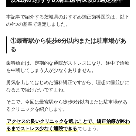
【バス停 千波山 徒歩3分】御茶園通り歯科クリニック
本記事で紹介する茨城県のおすすめ矯正歯科医院は、以下
【駐車場あり】友部歯科診療所
の4つの基準で選定しました。
【駐車場あり】いわいグリーン歯科・矯正歯科
①最寄駅から徒歩6分以内または駐車場があ
【つくば駅 徒歩約4分】つくばリボン歯科・矯正歯科
る
【つくば駅 徒歩1分】アース歯科クリニックつくば
歯科矯正は、定期的な通院がストレスになり、途中で治療
【守谷駅 徒歩2分】医療法人社団EDCアース歯科クリニ
を中断してしまう人が少なくありません。
ック守谷
勇気を出してはじめた歯科矯正ですから、理想の歯並びに
【石岡駅 徒歩1分】石岡矯正歯科・小児歯科
なるまで続けたいですよね。
茨城県の矯正歯科医院一覧
そこで、今回は最寄駅から徒歩6分以内または駐車場があ
茨城県で安心して通える矯正歯科を選ぶ5つのポイ
るクリニックを紹介します。
ント
アクセスの良いクリニックを選ぶことで、矯正治療が終わ
矯正治療の経験が豊富な歯科医師が在籍している
るまでストレス少なく通院できる
でしょう。