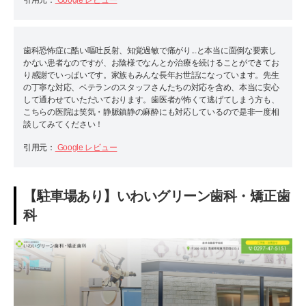
引用元：
Google レビュー
歯科恐怖症に酷い嘔吐反射、知覚過敏で痛がり...と本当に面倒な要素し
かない患者なのですが、お陰様でなんとか治療を続けることができてお
り感謝でいっぱいです。家族もみんな長年お世話になっています。先生
の丁寧な対応、ベテランのスタッフさんたちの対応を含め、本当に安心
して通わせていただいております。歯医者が怖くて逃げてしまう方も、
こちらの医院は笑気・静脈鎮静の麻酔にも対応しているので是非一度相
談してみてください！
引用元：
Google レビュー
【駐車場あり】いわいグリーン歯科・矯正歯
科