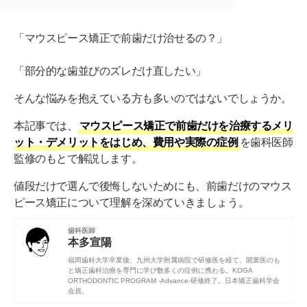
「マウスピース矯正で前歯だけ治せるの？」
「部分的な歯並びのズレだけ直したい」
そんな悩みを抱えている方も多いのではないでしょうか。
本記事では、
マウスピース矯正で前歯だけを治療するメリ
ット・デメリットをはじめ、費用や実際の症例
を歯科医師
監修のもとで解説します。
値段だけで選んで後悔しないためにも、前歯だけのマウス
ピース矯正について理解を深めていきましょう。
歯科医師
本多宣陽
福岡歯科大学
卒業後、
九州大学附属病院
で研修医を経て、開業医のも
と矯正歯科治療を専門に学び数多くの症例に携わる。KOGA
ORTHODONTIC PROGRAM -Advance-研修終了。
日本矯正歯科学会
会員。