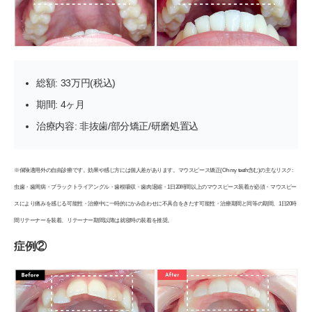
総額: 33万円(税込)
期間: 4ヶ月
治療内容: 非抜歯/部分矯正/研磨処置込
※保険適用外の自由診療です。効果や感じ方には個人差があります。マウスピース矯正(Oh my teeth含む)の主なリスク:
虫歯・歯周病・ブラックトライアングル・歯根吸収・歯肉退縮・1日20時間以上のマウスピース装着が必須・マウスピー
スにより痛みを感じる可能性・治療中に一時的にかみ合わせに不具合をきたす可能性・治療期間と同等の期間、1日20時
間リテーナーを装着、リテーナー期間以降は就寝時の装着を推奨。
症例②