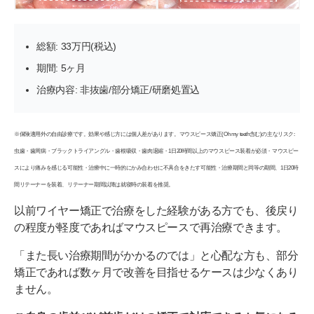
総額: 33万円(税込)
期間: 5ヶ月
治療内容: 非抜歯/部分矯正/研磨処置込
※保険適用外の自由診療です。効果や感じ方には個人差があります。マウスピース矯正(Oh my teeth含む)の主なリスク:
虫歯・歯周病・ブラックトライアングル・歯根吸収・歯肉退縮・1日20時間以上のマウスピース装着が必須・マウスピー
スにより痛みを感じる可能性・治療中に一時的にかみ合わせに不具合をきたす可能性・治療期間と同等の期間、1日20時
間リテーナーを装着、リテーナー期間以降は就寝時の装着を推奨。
以前ワイヤー矯正で治療をした経験がある方でも、後戻り
の程度が軽度であればマウスピースで再治療できます。
「また長い治療期間がかかるのでは」と心配な方も、部分
矯正であれば数ヶ月で改善を目指せるケースは少なくあり
ません。