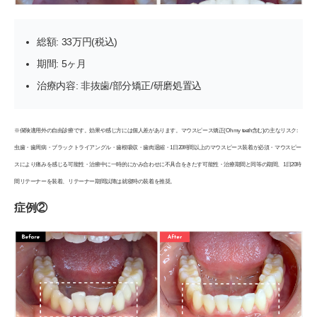
総額: 33万円(税込)
期間: 5ヶ月
治療内容: 非抜歯/部分矯正/研磨処置込
※保険適用外の自由診療です。効果や感じ方には個人差があります。マウスピース矯正(Oh my teeth含む)の主なリスク:
虫歯・歯周病・ブラックトライアングル・歯根吸収・歯肉退縮・1日20時間以上のマウスピース装着が必須・マウスピー
スにより痛みを感じる可能性・治療中に一時的にかみ合わせに不具合をきたす可能性・治療期間と同等の期間、1日20時
間リテーナーを装着、リテーナー期間以降は就寝時の装着を推奨。
症例②