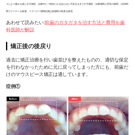
スにより痛みを感じる可能性・治療中に一時的にかみ合わせに不具合をきたす可能性・治療期間と同等の期間、1日20時
間リテーナーを装着、リテーナー期間以降は就寝時の装着を推奨。
あわせて読みたい:
前歯のガタガタを治す方法と費用を歯
科医師が解説
矯正後の後戻り
過去に矯正治療を行い歯並びを整えたものの、適切な保定
を行わなかったために元に戻ってしまった方にも、前歯だ
けのマウスピース矯正は適しています。
症例①