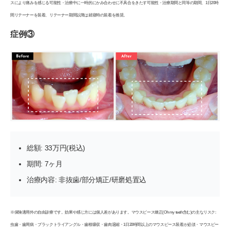
スにより痛みを感じる可能性・治療中に一時的にかみ合わせに不具合をきたす可能性・治療期間と同等の期間、1日20時
間リテーナーを装着、リテーナー期間以降は就寝時の装着を推奨。
症例③
総額: 33万円(税込)
期間: 7ヶ月
治療内容: 非抜歯/部分矯正/研磨処置込
※保険適用外の自由診療です。効果や感じ方には個人差があります。マウスピース矯正(Oh my teeth含む)の主なリスク:
虫歯・歯周病・ブラックトライアングル・歯根吸収・歯肉退縮・1日20時間以上のマウスピース装着が必須・マウスピー