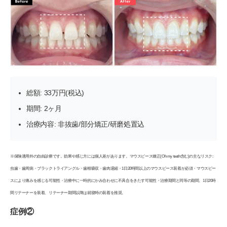
総額: 33万円(税込)
期間: 2ヶ月
治療内容: 非抜歯/部分矯正/研磨処置込
※保険適用外の自由診療です。効果や感じ方には個人差があります。マウスピース矯正(Oh my teeth含む)の主なリスク:
虫歯・歯周病・ブラックトライアングル・歯根吸収・歯肉退縮・1日20時間以上のマウスピース装着が必須・マウスピー
スにより痛みを感じる可能性・治療中に一時的にかみ合わせに不具合をきたす可能性・治療期間と同等の期間、1日20時
間リテーナーを装着、リテーナー期間以降は就寝時の装着を推奨。
症例②