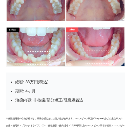
総額: 33万円(税込)
期間: 4ヶ月
治療内容: 非抜歯/部分矯正/研磨処置込
※保険適用外の自由診療です。効果や感じ方には個人差があります。マウスピース矯正(Oh my teeth含む)の主なリスク:
虫歯・歯周病・ブラックトライアングル・歯根吸収・歯肉退縮・1日20時間以上のマウスピース装着が必須・マウスピー