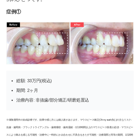
症例①
総額: 33万円(税込)
期間: 2ヶ月
治療内容: 非抜歯/部分矯正/研磨処置込
※保険適用外の自由診療です。効果や感じ方には個人差があります。マウスピース矯正(Oh my teeth含む)の主なリスク:
虫歯・歯周病・ブラックトライアングル・歯根吸収・歯肉退縮・1日20時間以上のマウスピース装着が必須・マウスピー
スにより痛みを感じる可能性・治療中に一時的にかみ合わせに不具合をきたす可能性・治療期間と同等の期間、1日20時