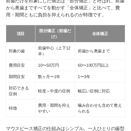
前歯だけのマウスピース矯正のデメリット・注意点
前歯だけを対象にした矯正は「部分矯正」と呼ばれ、前歯
から奥歯まですべてを動かす「全体矯正」と比べて、費
噛み合わせの改善は難しい
用・期間ともに負担を抑えられるのが特徴です。
歯を削る処置（IPR）が必要になる場合がある
部分矯正（前歯だ
項目
全体矯正
適応できない症例がある
け）
1日20時間以上の装着が必要になる
前歯中心（上下12
対象の歯
前歯から奥歯まで
本）
前歯だけのマウスピース矯正に関するよくある質問
費用目安
10〜50万円
60〜100万円以上
前歯だけの矯正で失敗しないためにはどうすればいい？
期間目安
数ヶ月〜1年
1〜3年
前歯1本だけの矯正はできる？
対応できる
子どもでも前歯だけの矯正はできる？
軽度～中度の症例
幅広い症例に対応
症例
矯正後に歯が元に戻ることはある？
費用・期間を抑え
噛み合わせも含めて整え
特徴
やすい
られる
前歯だけの矯正が自分に合うか、確かめてみよう
マウスピース矯正の仕組みはシンプル。一人ひとりの歯型