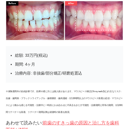
総額: 33万円(税込)
期間: 4ヶ月
治療内容: 非抜歯/部分矯正/研磨処置込
※保険適用外の自由診療です。効果や感じ方には個人差があります。マウスピース矯正(Oh my teeth含む)の主なリスク:
虫歯・歯周病・ブラックトライアングル・歯根吸収・歯肉退縮・1日20時間以上のマウスピース装着が必須・マウスピー
スにより痛みを感じる可能性・治療中に一時的にかみ合わせに不具合をきたす可能性・治療期間と同等の期間、1日20時
間リテーナーを装着、リテーナー期間以降は就寝時の装着を推奨。
あわせて読みたい:
前歯のすきっ歯の原因と治し方を歯科