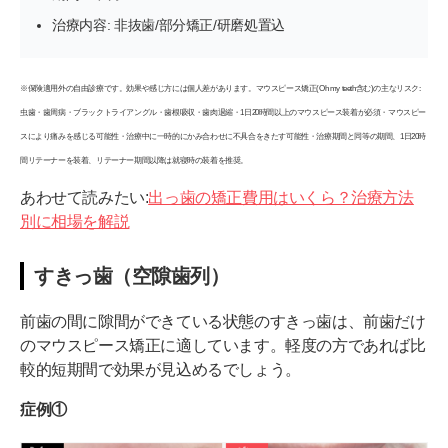
治療内容: 非抜歯/部分矯正/研磨処置込
※保険適用外の自由診療です。効果や感じ方には個人差があります。マウスピース矯正(Oh my teeth含む)の主なリスク:
虫歯・歯周病・ブラックトライアングル・歯根吸収・歯肉退縮・1日20時間以上のマウスピース装着が必須・マウスピー
スにより痛みを感じる可能性・治療中に一時的にかみ合わせに不具合をきたす可能性・治療期間と同等の期間、1日20時
間リテーナーを装着、リテーナー期間以降は就寝時の装着を推奨。
あわせて読みたい:
出っ歯の矯正費用はいくら？治療方法
別に相場を解説
すきっ歯（空隙歯列）
前歯の間に隙間ができている状態のすきっ歯は、前歯だけ
のマウスピース矯正に適しています。軽度の方であれば比
較的短期間で効果が見込めるでしょう。
症例①