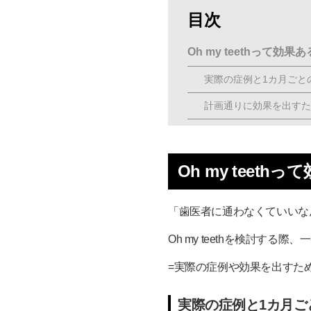
目次
Oh my teethって
実際の症例と1カ月ごと
計画通りに効果を出すた
Oh my teethの適
Oh my teethはど
Oh my tee
①：3Dスキャンデータ
「歯医者に通わなくていいな
②：歯を動かす準備を整
Oh my teethを検討す
③：1〜2週間ごとの交換
④：計画通りに動かすた
=実際の症例や効果を出すた
⑤：仕上がり・要望に応
実際の症例と1カ月ご