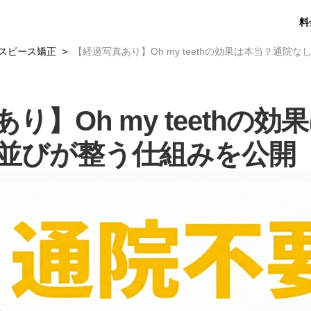
料
スピース矯正
【経過写真あり】Oh my teethの効果は本当？通院
り】Oh my teethの
並びが整う仕組みを公開