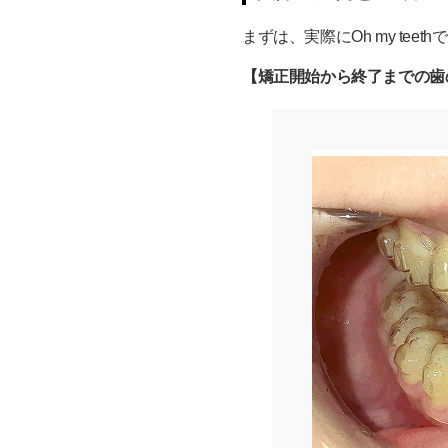
通院不要でどうやって効
まずは、実際にOh my te
毎日の装着時間レポート
【矯正開始から終了までの歯
週に1回の写真チェック
「33万円」で矯正でき
あなたの歯並びは治せる