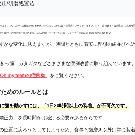
矯正/研磨処置込
す。マウスピース矯正(Oh my teeth含む)の主なリスク:虫歯・歯周病・ブラックトライアングル・歯根吸収・歯肉退縮・1日2
す可能性・治療期間と同等の期間、1日20時間リテーナーを装着、リテーナー期間以降は就寝時の装着を推奨。
ずかな変化に見えますが、時間とともに着実に理想の歯並びへ
っ歯やすきっ歯、ガタガタなどさまざまな症例改善に取り組んでいます
Oh my teethの症例集
」
をご覧ください。
すためのルールとは
に歯を動かすには、「1日20時間以上の装着」が不可欠です。
矯正力」を長時間かけ続ける必要があるからです。
の位置に戻ろうとしてしまうため、食事と歯磨き以外は常に装