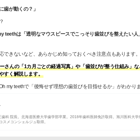
に歯が動くの？」
？
my teethは「透明なマウスピースでこっそり歯並びを整えたい
応できないなど、あらかじめ知っておくべき注意点もあります
さんの「1カ月ごとの経過写真」や「歯並びが整う仕組み」など、Oh
やすく解説します。
h my teethで「後悔せず理想の歯並びを目指せるか」がわかり
樹
正歯科 院長。
北海道医療大学歯学部
卒業。2018年歯科医師免許取得。
旭川医科大学
年コスメコンシェルジュ取得。