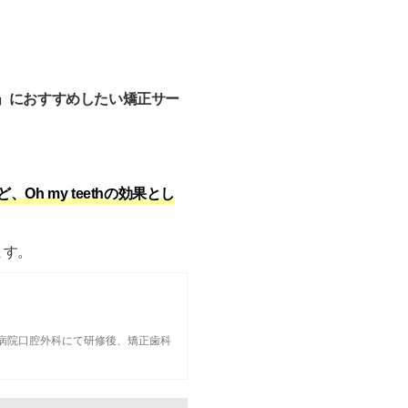
人」におすすめしたい矯正サー
。
 my teethの効果とし
ます。
病院口腔外科
にて研修後、矯正歯科