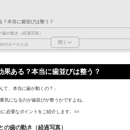
効果ある？本当に歯並びは整う？
の歯の動き（経過写真）
開く
めのルールとは
応症例と適応外となるケース
うやって歯を動かしていくの？
thって効果ある？本当に歯並びは整う？
を用いた治療計画とマウスピースの作製
んて、本当に歯が動くの？」
える事前処置（IPR・アタッチメント）
る際、一番気になるのが歯並びが整うかですよね。
で少しずつ歯を移動（約0.25mm）
めの「チューイー」の活用
めに必要なポイントをご紹介します。==
じてマウスピースを追加。ワイヤーで調整も
との歯の動き（経過写真）