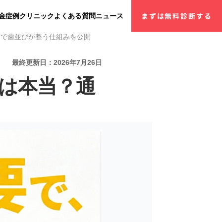
金
症例
クリニック
よくある質問
ニュース
まずは無料診断する
なしで歯並びが整う仕組みを公開
最終更新日：2026年7月26日
効果は本当？通