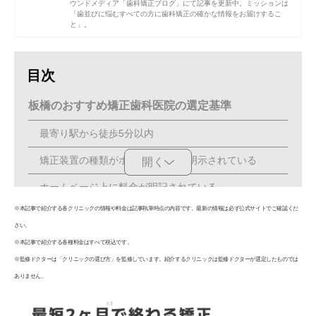
ウンドメディア「歯科矯正ブログ」にて記事を更新中。ミッションは
「歯並びに悩むすべての方に歯科矯正の確かな情報をお届けするこ
と」。
目次
板橋のおすすめ矯正歯科医院の選定基準
最寄り駅から徒歩5分以内
矯正装置の種類がホームページに明示されている
開く
ホームページ上に料金が明記されている
※本記事で紹介する各クリニックの情報や料金は記事執筆時点の内容です。最新の情報は必ず公式サイトでご確認くだ
平日夜間や週末も診療している
さい。
最低でも2つ以上の矯正歯科に行き比較検討する
※本記事で紹介する各種料金はすべて税込です。
※監修ドクターは「クリニックの選び方」を監修しています。紹介するクリニックは監修ドクターが選定したものでは
【板橋周辺からもアクセス可能◎】原則通院不要の
ありません。
マウスピース矯正 Oh my teeth導入クリニック
【PR】