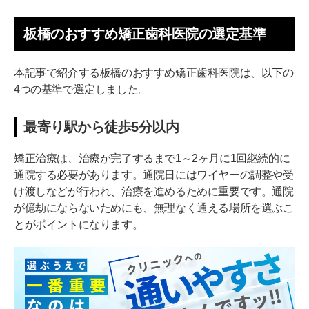
板橋で自分に合った矯正歯科を選ぶためのポイント
板橋のおすすめ矯正歯科医院の選定基準
経験豊富なドクターが担当しているか
精密検査が可能な設備が整っているか
本記事で紹介する板橋のおすすめ矯正歯科医院は、以下の
4つの基準で選定しました。
安さを基準に選ばない
ドクターとの信頼関係が築けるか
最寄り駅から徒歩5分以内
口コミだけに頼らない
矯正治療は、治療が完了するまで1～2ヶ月に1回継続的に
自分に合った板橋の矯正歯科医院を選ぼう
通院する必要があります。通院日にはワイヤーの調整や受
け渡しなどが行われ、治療を進めるために重要です。通院
通わないマウスピース矯正 Oh my teeth導入クリニ
が億劫にならないためにも、無理なく通える場所を選ぶこ
ック
とがポイントになります。