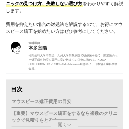
ニックの見つけ方、失敗しない選び方
をわかりやすく解説
します。
費用を抑えたい場合の対処法も解説するので、お得にマウ
スピース矯正を始めたい方はぜひ参考にしてください。
歯科医師
本多宣陽
福岡歯科大学
卒業後、
九州大学附属病院
で研修医を経て、開業医のも
と矯正歯科治療を専門に学び数多くの症例に携わる。KOGA
ORTHODONTIC PROGRAM -Advance-研修終了。
日本矯正歯科学会
会員。
目次
マウスピース矯正費用の目安
【重要】マウスピース矯正をするなら複数のクリニ
ックで見積りをとろう
開く