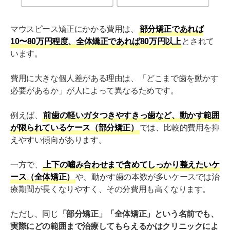
③アフターケア（後戻り防止）がないと再治療の可能性
も
マウスピース矯正にかかる費用は、
部分矯正であれば
安いマウスピース矯正に関するよくある質問
10〜80万円程度、全体矯正であれば80万円以上
とされて
います。
マウスピース矯正が安い理由は？
費用に大きな個人差がある理由は、「どこまで歯を動かす
安いマウスピース矯正は後悔する？
必要があるか」が人によって異なるためです。
マウスピース矯正が10万円でできるのは本当？
例えば、
前歯の軽いガタつきやすきっ歯など、動かす範囲
あなたは安いマウスピース矯正ができる？
が限られているケース（部分矯正）
では、比較的費用を抑
えやすい傾向があります。
一方で、
上下の噛み合わせまで含めてしっかり整えたいケ
ース（全体矯正）
や、動かす歯の本数が多いケースでは治
療期間が長くなりやすく、その分費用も高くなります。
ただし、同じ
「部分矯正」「全体矯正」という名前でも、
実際にどの範囲まで治療してもらえるかはクリニックによ