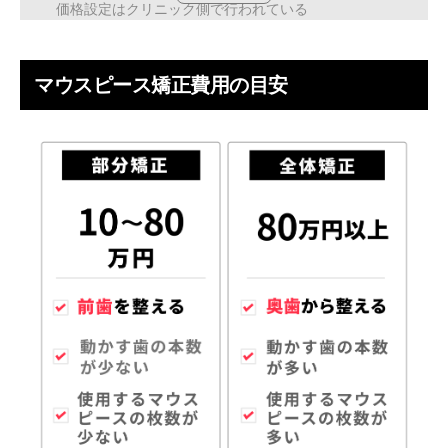
価格設定はクリニック側で行われている
治療前（矯正前）の出費は削りやすいポイント
マウスピース矯正費用の目安
【簡易診断】あなたはいくらでマウスピース矯正が
できる？
マウスピース矯正の費用負担を抑える3つの方法
①デンタルローン・分割は始めやすく続けやすい
②トータルフィー制度のクリニックを選ぶ
③モニター制度やキャンペーンを利用する
マウスピース矯正は安いから危険？3つの注意点を
紹介
①歯の動かし方を誤ると「出っ歯」や「噛み合わせ不
良」に
②サポートが薄いと途中でトラブルになる