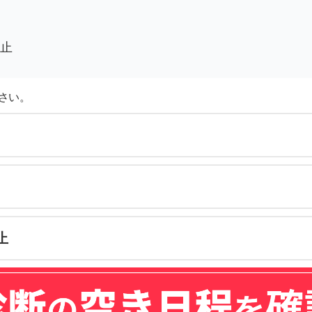
止
さい。
止