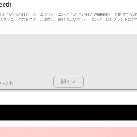
eeth
「Oh my teeth」ホームホワイトニング「Oh my teeth Whitening」を提供する
eeth導入クリニックのドクターと連携し、歯科矯正やホワイトニング、自社ブランドに
開く
い理由
│代表的な治療方法は？
グ
ラミック
いい？注意したいポイント