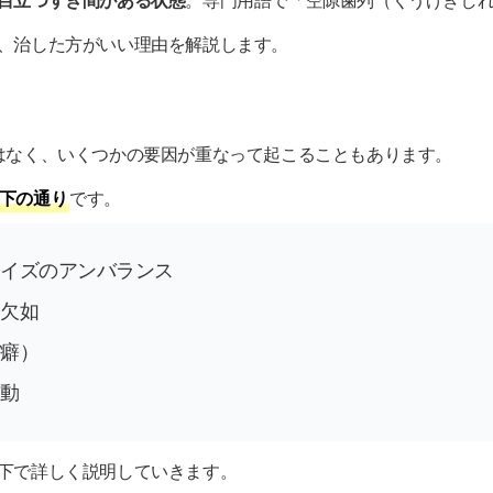
目立つすき間がある状態
。専門用語で「空隙歯列（くうげきし
、治した方がいい理由を解説します。
はなく、いくつかの要因が重なって起こることもあります。
下の通り
です。
イズのアンバランス
欠如
癖）
動
下で詳しく説明していきます。