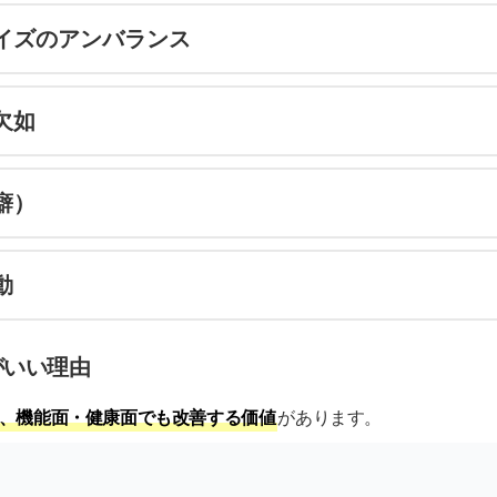
イズのアンバランス
欠如
癖）
動
がいい理由
、機能面・健康面でも改善する価値
があります。