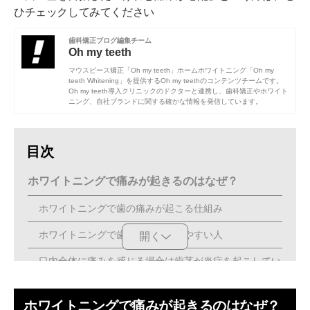
ひチェックしてみてください
歯科矯正ブログ編集チーム
Oh my teeth
マウスピース矯正「Oh my teeth」ホームホワイトニング「Oh my
teeth Whitening」を提供するOh my teethのコンテンツチームです。
Oh my teeth導入クリニックのドクターと連携し、歯科矯正やホワイト
ニング、自社ブランドに関する確かな情報を発信しています。
目次
ホワイトニングで痛みが起きるのはなぜ？
ホワイトニングで歯の痛みが起こる仕組み
ホワイトニングで歯に痛みを感じやすい人
開く
口内全体に痛みを感じる場合は歯茎が炎症を起こしてい
る可能性も
ホワイトニングの痛みはいつまで続く？
ホワイトニングで痛みが起きるのはなぜ？