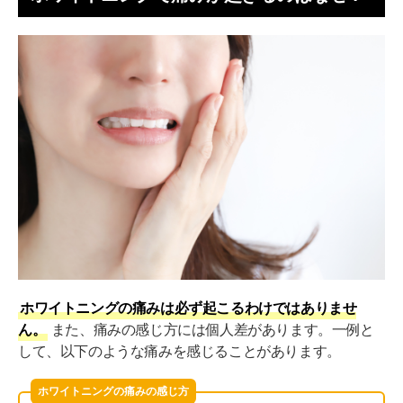
ホワイトニングの痛みを予防する方法
虫歯や歯周病の治療を受ける
知覚過敏を改善する
濃度の低い薬剤を使う
定期的に歯科検診を受ける
ホワイトニングの痛みを軽減する5つの対策
痛み止めの薬を飲む
「CPP-ACP」配合のガムを噛む
フッ素ジェルを塗る
ホワイトニングの痛みは必ず起こるわけではありませ
ん。
また、痛みの感じ方には個人差があります。一例と
うがいや歯磨きをする
して、以下のような痛みを感じることがあります。
刺激を避ける
ホワイトニングの痛みの感じ方