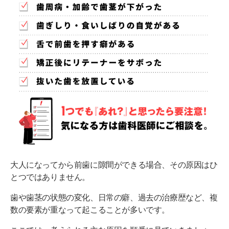
前歯の隙間を改善する治療法4選
歯列矯正で根本から整える
ダイレクトボンディングで手軽に埋める
ラミネートベニアで整える
セラミッククラウンで補う
前歯の隙間があいてきたことに関するよくある質問
（FAQ）
前歯の隙間があいてきたものは自然に治りますか？
大人になってから前歯に隙間ができる場合、その原因はひ
前歯のすきっ歯を矯正する費用はいくらですか？
とつではありません。
すきっ歯はマウスピースで治せますか？
歯や歯茎の状態の変化、日常の癖、過去の治療歴など、複
前歯の隙間に気付いたら、早めの対処が大切
数の要素が重なって起こることが多いです。