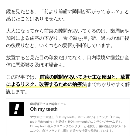
鏡を見たとき、「前より前歯の隙間が広がってる…？」と
感じたことはありませんか。
大人になってから前歯の隙間があいてくるのは、歯周病や
加齢による歯茎の下がり、舌で歯を押す癖、過去の矯正後
の後戻りなど、いくつもの要因が関係しています。
放置すると見た目の印象だけでなく、口内環境や歯並び全
体に悪影響を及ぼす場合も。
この記事では、
前歯の隙間があいてきた主な原因と、放置
によるリスク、改善するための治療法
までわかりやすく解
説します。
歯科矯正ブログ編集チーム
Oh my teeth
マウスピース矯正「Oh my teeth」ホームホワイトニング「Oh my
teeth Whitening」を提供するOh my teethのコンテンツチームです。
Oh my teeth導入クリニックのドクターと連携し、歯科矯正やホワイト
ニング、自社ブランドに関する確かな情報を発信しています。