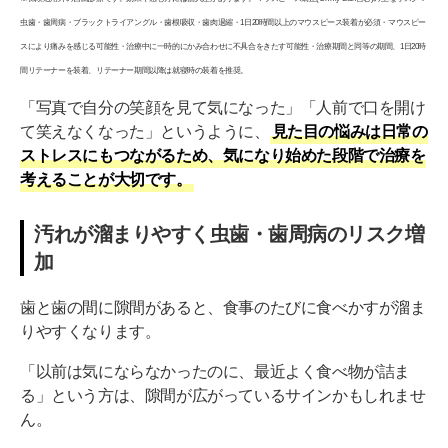
虫歯・歯周病・ブラックトライアングル・歯根吸収・歯肉退縮・1日20時間以上のマウスピース装着が必須・マウスピー
スにより痛みを感じる可能性・治療中に一時的にかみ合わせに不具合をきたす可能性・治療期間と同等の期間、1日20時
間リテーナーを装着、リテーナー期間以降は就寝時の装着を推奨。
「写真で自分の笑顔を見て気になった」「人前で口を開け
て笑えなくなった」というように、
見た目の悩みは日常の
ストレスにもつながるため、気になり始めた段階で治療を
考えることが大切です。
汚れが溜まりやすく虫歯・歯周病のリスク増
加
歯と歯の間に隙間があると、食事のたびに食べかすが溜ま
りやすくなります。
「以前は気にならなかったのに、最近よく食べ物が詰ま
る」という方は、隙間が広がっているサインかもしれませ
ん。