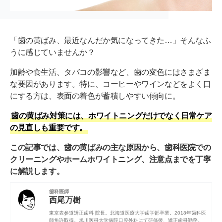
「歯の黄ばみ、最近なんだか気になってきた…」そんなふ
うに感じていませんか？
加齢や食生活、タバコの影響など、歯の変色にはさまざま
な要因があります。特に、コーヒーやワインなどをよく口
にする方は、表面の着色が蓄積しやすい傾向に。
歯の黄ばみ対策には、ホワイトニングだけでなく日常ケア
の見直しも重要です。
この記事では、歯の黄ばみの主な原因から、歯科医院での
クリーニングやホームホワイトニング、注意点までを丁寧
に解説します。
歯科医師
西尾万樹
東京表参道矯正歯科 院長。
北海道医療大学歯学部
卒業。2018年歯科医
師免許取得。
旭川医科大学病院口腔外科
にて研修後、矯正歯科勤務。