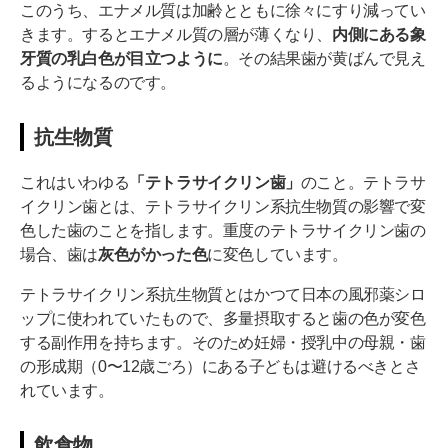
このうち、エナメル質は加齢とともに徐々にすり減ってい
きます。するとエナメル質の層が薄くなり、
内側にある象
牙質の乳白色が目立つように
。その結果歯が黄ばんで見え
るようになるのです。
抗生物質
これはいわゆる
「テトラサイクリン歯」
のこと。テトラサ
イクリン歯とは、テトラサイクリン系抗生物質の影響で変
色した歯のことを指します。重度のテトラサイクリン歯の
場合、歯は
灰色がかった色
に変色しています。
テトラサイクリン系抗生物質とはかつて日本の風邪薬シロ
ップに使われていたもので、多量摂取すると歯の色が変色
する副作用を持ちます。そのため妊婦・授乳中の母親・歯
の形成期（0〜12歳ごろ）にある子どもは避けるべきとさ
れています。
飲食物