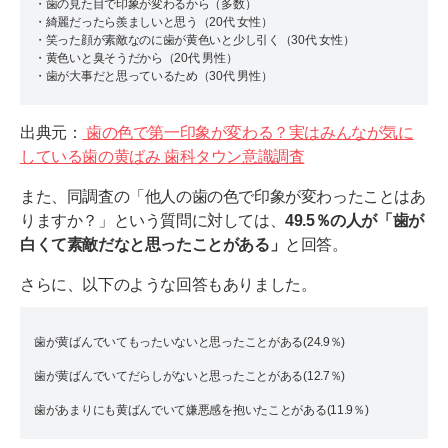
・歯の見た目で印象が変わるから（多数）
・綺麗だったら羨ましいと思う（20代 女性）
・笑った顔が素敵なのに歯が黄色いと少し引く（30代 女性）
・黄色いと臭そうだから（20代 男性）
・歯が大事だと思っているため（30代 男性）
出典元：
歯の色で第一印象が変わる？実はみんなが気に
している歯の黄ばみ 歯科タウン意識調査
また、同調査の「他人の歯の色で印象が変わったことはあ
りますか？」という質問に対しては、
49.5％の人が「歯が
白くて素敵だなと思ったことがある」
と回答。
さらに、以下のような回答もありました。
歯が黄ばんでいてもったいないと思ったことがある(24.9％)
歯が黄ばんでいてだらしがないと思ったことがある(12.7％)
歯があまりにも黄ばんでいて嫌悪感を抱いたことがある(11.9％)