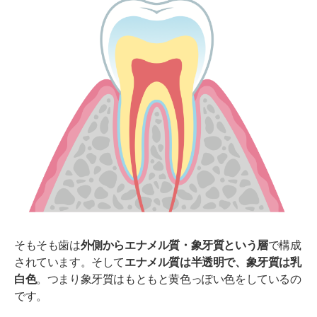
デュアルホワイトニング（オフィス＋ホーム）
市販品のホワイトニングの注意点
研磨剤の有無を確認する
「重曹磨き」はやめよう
すぐに効果がなくなることも
海外通販サイトに要注意
歯の黄ばみに効果的なホワイトニングとは
歯科医院でもホワイトニングできないことがある？
ホワイトニング効果が出ないor出にくい歯がある
そもそも歯は
外側からエナメル質・象牙質という層
で構成
ホワイトニングを避けるべき人がいる
されています。そして
エナメル質は半透明で、象牙質は乳
白色
。つまり象牙質はもともと黄色っぽい色をしているの
歯の黄ばみの種類を知って適切なホワイトニングを
です。