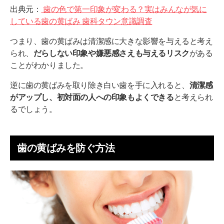
出典元：
歯の色で第一印象が変わる？実はみんなが気に
している歯の黄ばみ 歯科タウン意識調査
つまり、歯の黄ばみは清潔感に大きな影響を与えると考え
られ、
だらしない印象や嫌悪感さえも与えるリスク
がある
ことがわかりました。
逆に歯の黄ばみを取り除き白い歯を手に入れると、
清潔感
がアップし、初対面の人への印象もよくできる
と考えられ
るでしょう。
歯の黄ばみを防ぐ方法