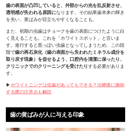
歯の表面が凸凹していると、外部からの光を乱反射させ、
透明感が失われる原因に
なります。その結果歯本来の輝き
を失い、黄ばみが目立ちやすくなることも。
また、初期の虫歯はチョークを歯の表面につけたように白
く見えることも。これを「ホワイトスポット」と言いま
す。進行すると黒っぽい虫歯となってしまうため、この段
階で
歯の再石灰化（歯の表面から失われたミネラル成分を
取り戻す現象）を促せるよう、口腔内を清潔に保ったり、
クリニックでのクリーニングを受けたり
する必要がありま
す。
▶︎
ホワイトニングは虫歯があってもできる？治療後に施術
する際の注意点も解説
歯の黄ばみが人に与える印象