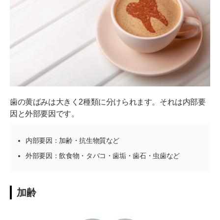
歯の表面をツルツルに保つ
飲食前に水を飲む
飲食後にうがいやブラッシングをする
定期的にクリーニングを受ける
歯のホワイトニング方法
歯の黄ばみは大きく2種類に分けられます。それは内部要
市販のホワイトニンググッズを使用する
因と外部要因です。
ホワイトニングサロンに通う
内部要因：加齢・抗生物質など
クリニックでクリーニングを受ける
外部要因：飲食物・タバコ・歯垢・歯石・虫歯など
クリニックで処方された薬剤を自宅で使う（ホームホワ
イトニング）
加齢
クリニックでホワイトニングを受ける（オフィスホワイ
トニング）