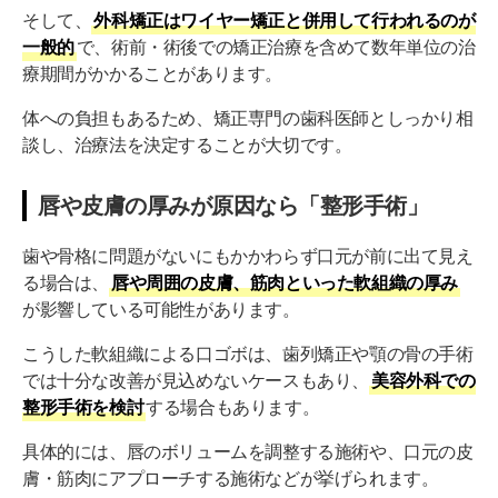
そして、
外科矯正はワイヤー矯正と併用して行われるのが
一般的
で、術前・術後での矯正治療を含めて数年単位の治
療期間がかかることがあります。
体への負担もあるため、矯正専門の歯科医師としっかり相
談し、治療法を決定することが大切です。
唇や皮膚の厚みが原因なら「整形手術」
歯や骨格に問題がないにもかかわらず口元が前に出て見え
る場合は、
唇や周囲の皮膚、筋肉といった軟組織の厚み
が影響している可能性があります。
こうした軟組織による口ゴボは、歯列矯正や顎の骨の手術
では十分な改善が見込めないケースもあり、
美容外科での
整形手術を検討
する場合もあります。
具体的には、唇のボリュームを調整する施術や、口元の皮
膚・筋肉にアプローチする施術などが挙げられます。