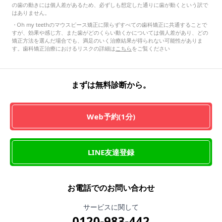
の歯の動きには個人差があるため、必ずしも想定した通りに歯が動くという訳で
はありません。
・
Oh my teethのマウスピース矯正に限らずすべての歯科矯正に共通することで
すが、効果や感じ方、また歯がどのくらい動くかについては個人差があり、どの
矯正方法を選んだ場合でも、満足のいく治療結果が得られない可能性がありま
す。歯科矯正治療におけるリスクの詳細は
こちら
をご覧ください
まずは無料診断から。
Web予約(1分)
LINE友達登録
お電話でのお問い合わせ
サービスに関して
0120-983-442