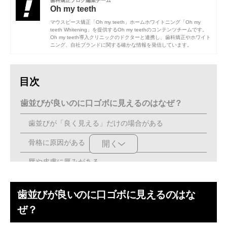
歯科矯正ブログ編集チーム
Oh my teeth
マウスピース矯正「Oh my teeth」ホームホワイトニング「Oh my
teeth Whitening」を提供するOh my teethのコンテンツチームです。
Oh my teeth導入クリニックのドクターと連携し、歯科矯正やホワイト
ニング、自社ブランドに関する確かな情報を発信しています。
目次
歯並びが良いのに口ゴボに見えるのはなぜ？
歯並びが「良く見える」だけの場合がある
骨格に原因がある
開く
唇や皮膚に厚みがある
歯並びは良いけど口ゴボが気になる場合の対処方法
歯並びが良いのに口ゴボに見えるのはな
診断を受け、口ゴボの原因を把握する
ぜ？
歯並びが原因なら「歯列矯正」