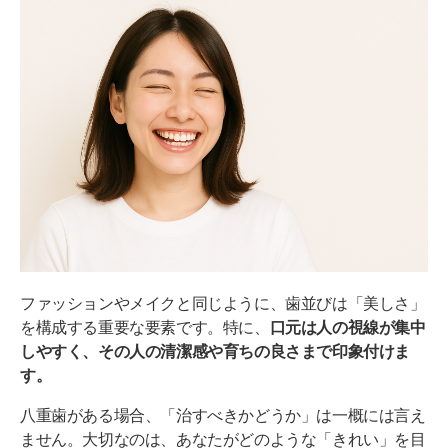
に
そもそも「八重歯があってもきれいな人」はいる？
その3つの共通点
特徴①：八重歯の突出がごくわずかで、悪目立ちしてい
ない
特徴②：八重歯以外の歯並びが、もともと非常にきれい
特徴③：歯が白く、虫歯や黄ばみがない
さらに「きれい」になりたい！八重歯の治し方の選
択肢
ファッションやメイクと同じように、歯並びは「美しさ」
八重歯をきれいにしたい方は無料診断でご相談くだ
を構成する重要な要素です。特に、
口元は人の視線が集中
さい
しやすく、その人の清潔感や育ちの良さまで印象付けま
す。
八重歯がある場合、「治すべきかどうか」は一概には言え
ません。大切なのは、あなたがどのような「きれい」を目