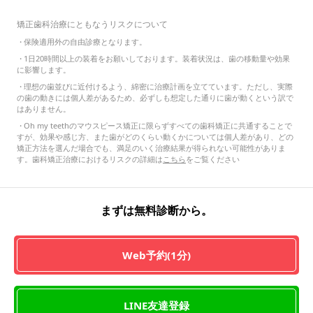
矯正歯科治療にともなうリスクについて
・
保険適用外の自由診療となります。
・
1日20時間以上の装着をお願いしております。装着状況は、歯の移動量や効果
に影響します。
・
理想の歯並びに近付けるよう、綿密に治療計画を立てています。ただし、実際
の歯の動きには個人差があるため、必ずしも想定した通りに歯が動くという訳で
はありません。
・
Oh my teethのマウスピース矯正に限らずすべての歯科矯正に共通することで
すが、効果や感じ方、また歯がどのくらい動くかについては個人差があり、どの
矯正方法を選んだ場合でも、満足のいく治療結果が得られない可能性がありま
す。歯科矯正治療におけるリスクの詳細は
こちら
をご覧ください
まずは無料診断から。
Web予約(1分)
LINE友達登録