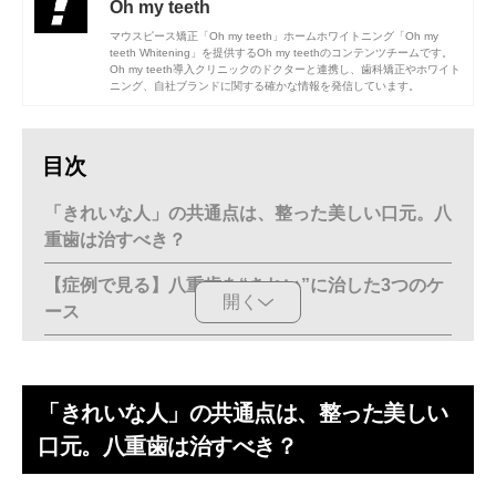
Oh my teeth
マウスピース矯正「Oh my teeth」ホームホワイトニング「Oh my
teeth Whitening」を提供するOh my teethのコンテンツチームです。
Oh my teeth導入クリニックのドクターと連携し、歯科矯正やホワイト
ニング、自社ブランドに関する確かな情報を発信しています。
目次
「きれいな人」の共通点は、整った美しい口元。八
重歯は治すべき？
【症例で見る】八重歯を“きれい”に治した3つのケ
開く
ース
Case1. ガタガタの八重歯が整い、清潔感のある“きれい
な口元”に
「きれいな人」の共通点は、整った美しい
Case2. 八重歯が歯列に収まり、清潔感と自信あふれる
口元。八重歯は治すべき？
笑顔に
Case3. 笑顔の印象が変わり、“上品で美しい”スマイル