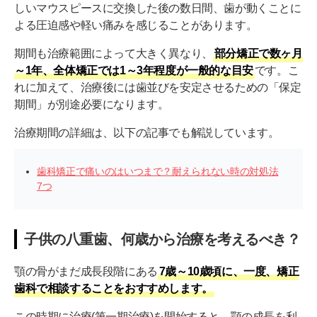
しいマウスピースに交換した後の数日間、歯が動くことに
よる圧迫感や軽い痛みを感じることがあります。
期間も治療範囲によって大きく異なり、
部分矯正で数ヶ月
～1年、全体矯正では1～3年程度が一般的な目安
です。こ
れに加えて、治療後には歯並びを安定させるための「保定
期間」が別途必要になります。
治療期間の詳細は、以下の記事でも解説しています。
歯科矯正で痛いのはいつまで？耐えられない時の対処法
7つ
子供の八重歯、何歳から治療を考えるべき？
顎の骨がまだ成長段階にある
7歳～10歳頃に、一度、矯正
歯科で相談することをおすすめします。
この時期に治療(第一期治療)を開始すると、顎の成長を利