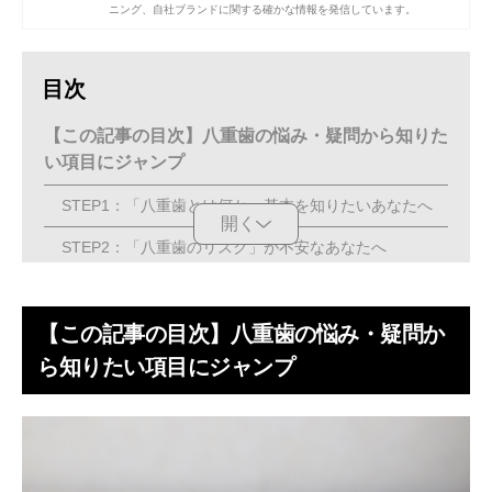
ニング、自社ブランドに関する確かな情報を発信しています。
目次
【この記事の目次】八重歯の悩み・疑問から知りた
い項目にジャンプ
STEP1：「八重歯とは何か」基本を知りたいあなたへ
開く
STEP2：「八重歯のリスク」が不安なあなたへ
STEP3：「八重歯の治し方」を検討し始めたあなたへ
【この記事の目次】八重歯の悩み・疑問か
STEP1：【八重歯の基本】八重歯とは？犬歯との
違いを解説
ら知りたい項目にジャンプ
八重歯とは、歯が重なって生えた状態のこと【画像で解
説】
八重歯と犬歯の違いは？