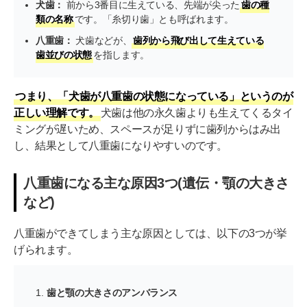
犬歯：
前から3番目に生えている、先端が尖った
歯の種
類の名称
です。「糸切り歯」とも呼ばれます。
八重歯：
犬歯などが、
歯列から飛び出して生えている
歯並びの状態
を指します。
つまり、「犬歯が八重歯の状態になっている」というのが
正しい理解です。
犬歯は他の永久歯よりも生えてくるタイ
ミングが遅いため、スペースが足りずに歯列からはみ出
し、結果として八重歯になりやすいのです。
八重歯になる主な原因3つ(遺伝・顎の大きさ
など)
八重歯ができてしまう主な原因としては、以下の3つが挙
げられます。
歯と顎の大きさのアンバランス