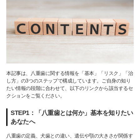
八重歯になる主な原因3つ(遺伝・顎の大きさなど)
STEP2:【八重歯のリスク】放置は危険？八重歯の
5つのデメリット
①虫歯や歯周病のリスクが高い
②口臭が発生しやすい
③見た目のコンプレックスにつながる
④口内炎ができやすい
本記事は、八重歯に関する情報を「基本」「リスク」「治
し方」の3つのステップで構成しています。ご自身の知り
⑤噛み合わせが悪化しやすい
たい情報の段階に合わせて、以下のリンクから該当するセ
クションをご覧ください。
STEP3：【八重歯の治し方】矯正方法の種類と費
用・期間の目安
STEP1：「八重歯とは何か」基本を知りたい
大前提：「八重歯の抜歯」は原則しない！矯正治療で動
あなたへ
かすのが基本
マウスピース矯正で、目立たずに八重歯を治す
八重歯の定義、犬歯との違い、遺伝や顎の大きさが関係す