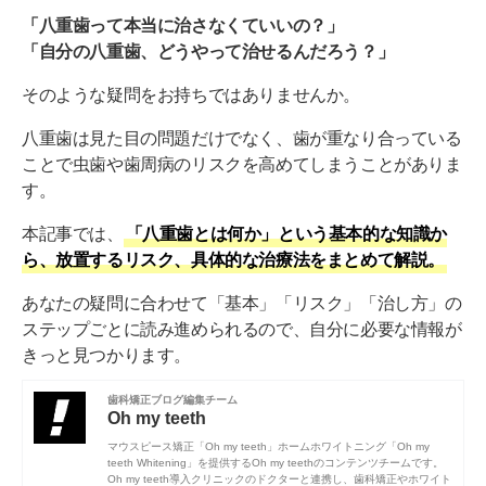
「八重歯って本当に治さなくていいの？」
「自分の八重歯、どうやって治せるんだろう？」
そのような疑問をお持ちではありませんか。
八重歯は見た目の問題だけでなく、歯が重なり合っている
ことで虫歯や歯周病のリスクを高めてしまうことがありま
す。
本記事では、
「八重歯とは何か」という基本的な知識か
ら、放置するリスク、具体的な治療法をまとめて解説。
あなたの疑問に合わせて「基本」「リスク」「治し方」の
ステップごとに読み進められるので、自分に必要な情報が
きっと見つかります。
歯科矯正ブログ編集チーム
Oh my teeth
マウスピース矯正「Oh my teeth」ホームホワイトニング「Oh my
teeth Whitening」を提供するOh my teethのコンテンツチームです。
Oh my teeth導入クリニックのドクターと連携し、歯科矯正やホワイト