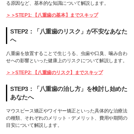
る原因など、基本的な知識について解説します。
ワイヤー矯正で、重度の八重歯を根本的に治す
＞＞STEP1: 【八重歯の基本】までスキップ
部分矯正で、費用を抑えて早く八重歯を治す
セラミックなどで「見た目を整える」治療との違い
STEP2：「八重歯のリスク」が不安なあなた
へ
八重歯に関するよくある質問(FAQ)
八重歯を治すと顔の印象は変わる？
八重歯を放置することで生じうる、虫歯や口臭、噛み合わ
せへの影響といった健康上のリスクについて解説します。
八重歯の矯正にかかる費用は総額でいくら？保険はき
く？
＞＞STEP2: 【八重歯のリスク】までスキップ
八重歯矯正は痛い？期間はどのくらい？
STEP3：「八重歯の治し方」を検討し始めた
子供の八重歯、何歳から治療を考えるべき？
あなたへ
まとめ：八重歯の治療は、まず専門家への相談から
マウスピース矯正やワイヤー矯正といった具体的な治療法
の種類、それぞれのメリット・デメリット、費用や期間の
目安について解説します。