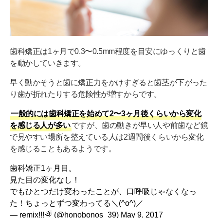
歯科矯正は1ヶ月で0.3〜0.5mm程度を目安にゆっくりと歯
を動かしていきます。
早く動かそうと歯に矯正力をかけすぎると歯茎が下がった
り歯が折れたりする危険性が増すからです。
一般的には歯科矯正を始めて2〜3ヶ月後くらいから変化
を感じる人が多い
ですが、歯の動きが早い人や前歯など鏡
で見やすい場所を整えている人は2週間後くらいから変化
を感じることもあるようです。
歯科矯正1ヶ月目。
見た目の変化なし！
でもひとつだけ変わったことが、口呼吸じゃなくなっ
た！ちょっとずつ変わってる＼(^o^)／
— remix!!!🌈 (@honobonos_39)
May 9, 2017