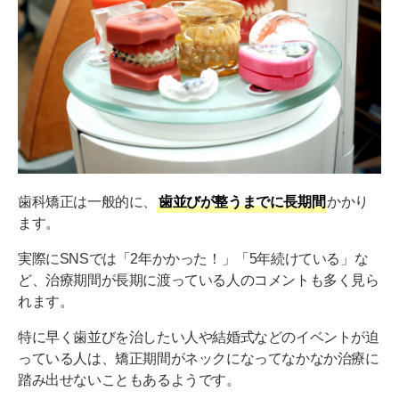
歯科矯正を早く終わらせる5つの方法
コルチコトミー法
インプラント矯正
オルソパルス
部分矯正
セラミック矯正
歯科矯正は一般的に、
歯並びが整うまでに長期間
かかり
ます。
1年以内で歯科矯正が終わった例
実際にSNSでは「2年かかった！」「5年続けている」な
あなたの歯並びも1年以内で改善するかもしれませ
ど、治療期間が長期に渡っている人のコメントも多く見ら
ん
れます。
特に早く歯並びを治したい人や結婚式などのイベントが迫
っている人は、矯正期間がネックになってなかなか治療に
踏み出せないこともあるようです。