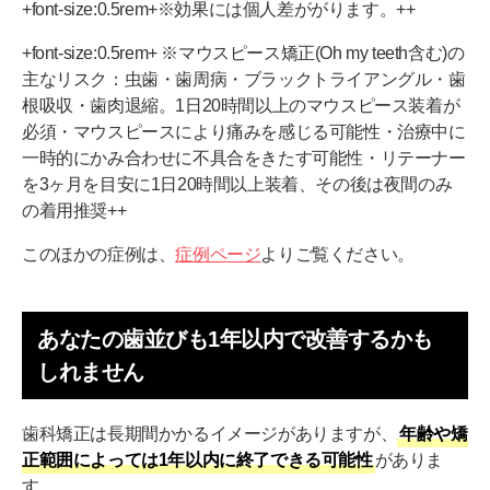
+font-size:0.5rem+※効果には個人差ががります。++
+font-size:0.5rem+ ※マウスピース矯正(Oh my teeth含む)の
主なリスク：虫歯・歯周病・ブラックトライアングル・歯
根吸収・歯肉退縮。1日20時間以上のマウスピース装着が
必須・マウスピースにより痛みを感じる可能性・治療中に
一時的にかみ合わせに不具合をきたす可能性・リテーナー
を3ヶ月を目安に1日20時間以上装着、その後は夜間のみ
の着用推奨++
このほかの症例は、
症例ページ
よりご覧ください。
あなたの歯並びも1年以内で改善するかも
しれません
歯科矯正は長期間かかるイメージがありますが、
年齢や矯
正範囲によっては1年以内に終了できる可能性
がありま
す。