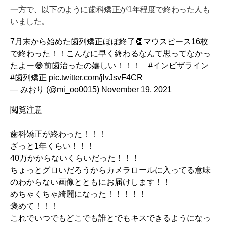
一方で、以下のように歯科矯正が1年程度で終わった人も
いました。
7月末から始めた歯列矯正ほぼ終了👏マウスピース16枚
で終わった！！こんなに早く終わるなんて思ってなかっ
たよー😂前歯治ったの嬉しい！！！
#インビザライン
#歯列矯正
pic.twitter.com/jlvJsvF4CR
— みおり (@mi_oo0015)
November 19, 2021
閲覧注意
歯科矯正が終わった！！！
ざっと1年くらい！！！
40万かからないくらいだった！！！
ちょっとグロいだろうからカメラロールに入ってる意味
のわからない画像とともにお届けします！！
めちゃくちゃ綺麗になった！！！！！
褒めて！！！
これでいつでもどこでも誰とでもキスできるようになっ