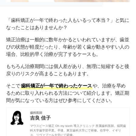
「歯科矯正が一年で終わった人もいるって本当？」と気に
なったことはありませんか？
矯正治療は一般的に数年かかるといわれていますが、歯並
びの状態が軽度だったり、年齢が若く歯が動きやすい人の
場合、比較的早く治療が完了するケースも。
もちろん治療期間には個人差があり、無理に短縮すると後
戻りのリスクが高まることもあります。
そこで
歯科矯正が一年で終わったケース
や、治療を早め
るために取り入れられる方法について紹介します。矯正期
間が気になっている方はぜひ参考にしてください。
歯科医師
吉良 佳子
マウスピース矯正 Oh my teeth 導入クリニック 所属歯科医師。
福岡歯
科大学
歯学部卒業。卒後、
東京歯科大学
にて研修。在学中、イギリ
ス、リヴァプール大学にて研修。