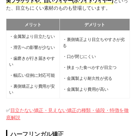
美ブラケットや、白いワイヤー(ホワイトワイヤー)
といっ
た、目立ちにくい素材のものも登場しています。
メリット
デメリット
・金属製より目立たない
・裏側矯正より目立ちやすさが劣
る
・滑舌への影響が少ない
・口が閉じにくい
・歯磨きが行き届きやす
い
・挟まった食べかすが目立つ
・幅広い症例に対応可能
・金属製より耐久性が劣る
・裏側矯正より費用が安
・金属製より費用が高い
い
✅
目立たない矯正・見えない矯正の種類・値段・特徴を徹
底解説
ハーフリンガル矯正