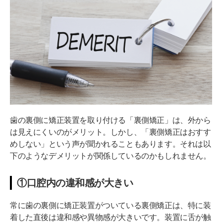
それでも選ばれるには訳がある｜裏側矯正のメリッ
ト4つ
①周囲に気づかれずに矯正できる
②唾液の自浄作用で表側より虫歯になりにくい
③舌癖の改善が期待できる
④矯正装置による歯の表面へのダメージがない
裏側矯正で失敗を防ぐ4つの方法
歯の裏側に矯正装置を取り付ける「裏側矯正」は、外から
は見えにくいのがメリット。しかし、「裏側矯正はおすす
①裏側矯正の経験・症例が豊富な認定医を選ぶ
めしない」という声が聞かれることもあります。それは以
②カウンセリングで納得いくまで質問する
下のようなデメリットが関係しているのかもしれません。
③治療計画と費用の総額・内訳を必ず書面で確認する
①口腔内の違和感が大きい
④裏側矯正以外の選択肢も提案してくれる歯科医院を選
ぶ
常に歯の裏側に矯正装置がついている裏側矯正は、特に装
着した直後は違和感や異物感が大きいです。装置に舌が触
あなたは裏側矯正に向いている？