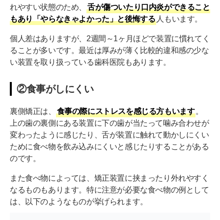
れやすい状態のため、
舌が傷ついたり口内炎ができること
もあり「やらなきゃよかった」と後悔する
裏側矯正のほかにも目立たない矯正がある
人もいます。
個人差はありますが、2週間～1ヶ月ほどで装置に慣れてく
目立ちにくい素材を使用した表側矯正
ることが多いです。最近は厚みが薄く比較的違和感の少な
ハーフリンガル矯正
い装置を取り扱っている歯科医院もあります。
マウスピース矯正
②食事がしにくい
矯正方法ごとの特徴を比較して検討しよう
裏側矯正は、
食事の際にストレスを感じる方もいます
。
上の歯の裏側にある装置に下の歯が当たって噛み合わせが
変わったように感じたり、舌が装置に触れて動かしにくい
ために食べ物を飲み込みにくいと感じたりすることがある
のです。
また食べ物によっては、矯正装置に挟まったり外れやすく
なるものもあります。特に注意が必要な食べ物の例として
は、以下のようなものが挙げられます。