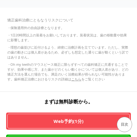
矯正歯科治療にともなうリスクについて
・
保険適用外の自由診療となります。
・
1日20時間以上の装着をお願いしております。装着状況は、歯の移動量や効果
に影響します。
・
理想の歯並びに近付けるよう、綿密に治療計画を立てています。ただし、実際
の歯の動きには個人差があるため、必ずしも想定した通りに歯が動くという訳で
はありません。
・
Oh my teethのマウスピース矯正に限らずすべての歯科矯正に共通することで
すが、効果や感じ方、また歯がどのくらい動くかについては個人差があり、どの
矯正方法を選んだ場合でも、満足のいく治療結果が得られない可能性がありま
す。歯科矯正治療におけるリスクの詳細は
こちら
をご覧ください
まずは無料診断から。
Web予約(1分)
目次