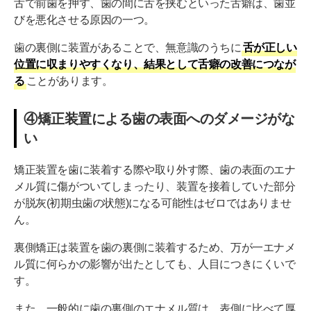
舌で前歯を押す、歯の間に舌を挟むといった舌癖は、歯並
びを悪化させる原因の一つ。
歯の裏側に装置があることで、無意識のうちに
舌が正しい
位置に収まりやすくなり、結果として舌癖の改善につなが
る
ことがあります。
④矯正装置による歯の表面へのダメージがな
い
矯正装置を歯に装着する際や取り外す際、歯の表面のエナ
メル質に傷がついてしまったり、装置を接着していた部分
が脱灰(初期虫歯の状態)になる可能性はゼロではありませ
ん。
裏側矯正は装置を歯の裏側に装着するため、万が一エナメ
ル質に何らかの影響が出たとしても、人目につきにくいで
す。
また、一般的に歯の裏側のエナメル質は、表側に比べて厚