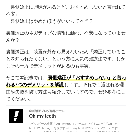
「裏側矯正に興味があるけど、おすすめしないと言われて
不安」
「裏側矯正はやめたほうがいいって本当？」
裏側矯正のネガティブな情報に触れ、不安になっていませ
んか？
裏側矯正は、装置が外から見えないため「矯正しているこ
とを知られたくない」という方に人気の治療法です。しか
しその一方でデメリットがあるのも事実。
そこで本記事では、
裏側矯正が「おすすめしない」と言わ
れる7つのデメリットを解説
します。それでも選ばれる理
由や失敗を防ぐ方法も紹介していますので、ぜひ参考にし
てください。
歯科矯正ブログ編集チーム
Oh my teeth
マウスピース矯正「Oh my teeth」ホームホワイトニング「Oh my
teeth Whitening」を提供するOh my teethのコンテンツチームです。