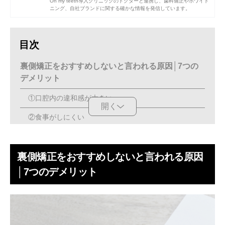
Oh my teeth導入クリニックのドクターと連携し、歯科矯正やホワイト
ニング、自社ブランドに関する確かな情報を発信しています。
目次
裏側矯正をおすすめしないと言われる原因│7つの
デメリット
①口腔内の違和感が大きい
開く
②食事がしにくい
③歯磨きが難しい
裏側矯正をおすすめしないと言われる原因
④話しにくい
│7つのデメリット
⑤費用が高額になる
⑥治療期間が長くなる傾向にある
⑦対応できる歯科医師が限られ歯科医院選びが難しい