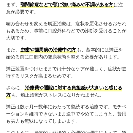
まず、
顎関節症などで顎に強い痛みや不調がある方
は注
意が必要です。
噛み合わせを変える矯正治療は、症状を悪化させるおそれ
もあるため、事前に口腔外科などでの診断を受けることが
大切です。
また、
虫歯や歯周病の治療中の方
も、基本的には矯正を
始める前に口腔内の健康状態を整える必要があります。
矯正装置をつけたままでは十分なケアが難しく、症状が進
行するリスクが高まるためです。
さらに、
治療費や通院に対する負担感が大きいと感じる
方
も、矯正治療がストレスになりかねません。
矯正は数ヶ月〜数年にわたって継続する治療です。モチベ
ーションを維持できないまま途中でやめてしまうと、費用
も労力も無駄になってしまいます。
このように、身体的・経済的・心理的な理由によって、矯