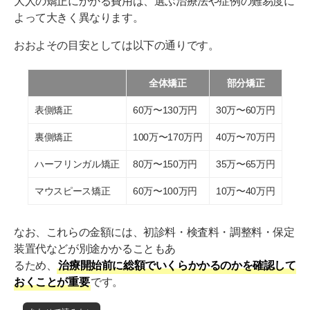
大人の矯正にかかる費用は、選ぶ治療法や症例の難易度に
よって大きく異なります。
おおよその目安としては以下の通りです。
全体矯正
部分矯正
表側矯正
60万〜130万円
30万〜60万円
裏側矯正
100万〜170万円
40万〜70万円
ハーフリンガル矯正
80万〜150万円
35万〜65万円
マウスピース矯正
60万〜100万円
10万〜40万円
なお、これらの金額には、初診料・検査料・調整料・保定
装置代などが別途かかることもあ
るため、
治療開始前に総額でいくらかかるのかを確認して
おくことが重要
です。