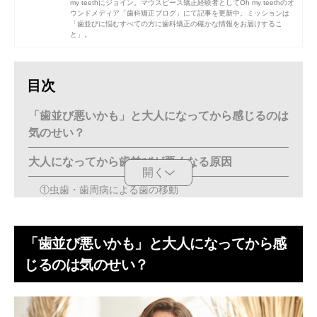
my teethにジョイン。マウスピース矯正経験者としてOh my teethのオ
ウンドメディア「歯科矯正ブログ」にて記事を更新中。ミッションは
「歯並びに悩むすべての方に歯科矯正の確かな情報をお届けするこ
と」。
目次
「歯並び悪いかも」と大人になってから感じるのは
気のせい？
大人になってから歯並びが悪くなる原因
開く
①虫歯・歯周病による歯の移動
②親知らずが歯列を圧迫する
「歯並び悪いかも」と大人になってから感
③歯ぎしり・食いしばりなどのクセ
じるのは気のせい？
④口呼吸
⑤加齢に伴う骨の変化