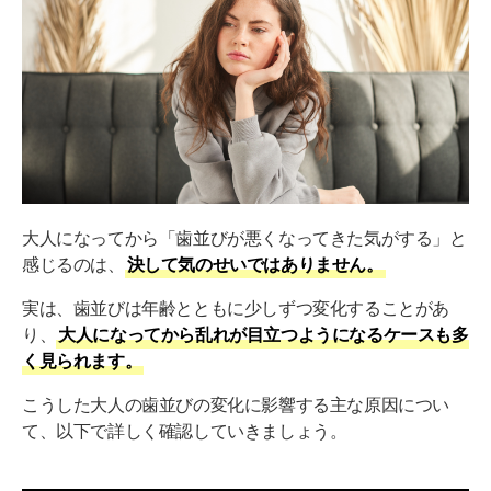
⑥顎骨や口腔内の腫瘍
歯並びが悪い大人が歯列矯正をしないとどうなる？
リスク①：虫歯・歯周病
リスク②：肩こり・頭痛
リスク③：咀嚼や会話への影響
大人で歯列矯正をやらないほうがいい人の特徴
大人になってから「歯並びが悪くなってきた気がする」と
感じるのは、
決して気のせいではありません。
大人の歯並び矯正方法
実は、歯並びは年齢とともに少しずつ変化することがあ
ワイヤー矯正
り、
大人になってから乱れが目立つようになるケースも多
マウスピース矯正
く見られます。
歯並びが悪い大人に関するよくある質問（FAQ）
こうした大人の歯並びの変化に影響する主な原因につい
て、以下で詳しく確認していきましょう。
大人の矯正には何年かかる？
大人の矯正にはいくらかかる？