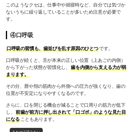
このようなクセは、仕事中や就寝時など、自分では気づか
ないうちに繰り返していることが多いため注意が必要で
す。
④口呼吸
口呼吸の習慣も、歯並びを乱す原因のひとつ
です。
口呼吸が続くと、舌が本来の正しい位置（上あごの内側）
から下がった状態が習慣化し、
歯を内側から支える力が弱
まります。
その分、唇や頬の筋肉から外側への圧力が強くなり、歯の
位置が不安定になりやすくなるのです。
さらに、口を閉じる機会が減ることで口周りの筋力が低下
し、
前歯が前方に押し出されて「口ゴボ」のような見た目
になる
こともあります。