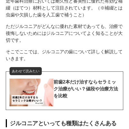
近年歯科治療においては耐久性と審美性に優れた有効な補
天然歯を削るのでよく考えて検討する
綴（ほてつ）材料として注目されています。（※補綴とは
虫歯や欠損した歯を人工歯で補うこと）
経験豊富な歯科医院を選ぶ
ただジルコニアがどんなに優れた素材であっても、治療で
治療後の検診やセルフメンテナンスも重要
後悔しないためにはジルコニアについてよく知ることが大
切です。
ジルコニア治療で後悔しないために予備知識をつけ
ておこう
そこでここでは、ジルコニアの歯について詳しく解説して
いきます。
あわせて読みたい
前歯2本だけ治すならセラミッ
ク治療がいい？値段や治療方法
を比較
ジルコニアといっても種類はたくさんある