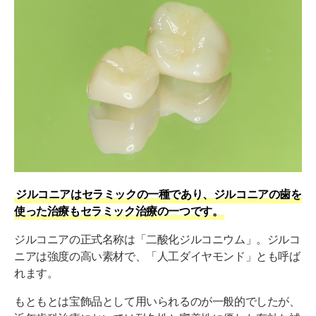
調整や取り外しが難しい
費用がかかる
ジルコニアの歯【メリット7つ】
強度が高い
虫歯になりにくい
変色しにくい
金属アレルギーでも安心して使える
ジルコニアはセラミックの一種であり、ジルコニアの歯を
生体親和性が高い
使った治療もセラミック治療の一つです。
歯茎が黒くならない
ジルコニアの正式名称は「二酸化ジルコニウム」。ジルコ
ニアは強度の高い素材で、「人工ダイヤモンド」とも呼ば
仮止めができる
れます。
後悔しないために！ジルコニア治療で知っておくべ
もともとは宝飾品として用いられるのが一般的でしたが、
き注意点