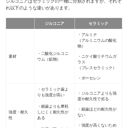
ジルコニアはセラミックの一種に分類されますが、それぞ
れ以下のような違いがあります。
ジルコニア
セラミック
・アルミナ
（アルミニウムの酸化
物）
・二酸化ジルコニ
素材
・ニケイ酸リチウムガ
ウム（鉱物）
ラス
（プレスセラミック）
・ポーセレン
・セラミック歯よ
・ジルコニアよりも強
りも強度が高い
度や耐久性で劣る
・銀歯よりも摩耗
・銀歯ほどの耐久性が
強度・耐久
しにくく耐久性が
ない
性
ある
・強度が高くないため