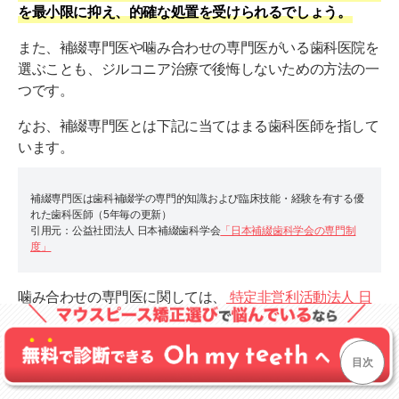
を最小限に抑え、的確な処置を受けられるでしょう。
また、補綴専門医や噛み合わせの専門医がいる歯科医院を
選ぶことも、ジルコニア治療で後悔しないための方法の一
つです。
なお、補綴専門医とは下記に当てはまる歯科医師を指して
います。
補綴専門医は歯科補綴学の専門的知識および臨床技能・経験を有する優
れた歯科医師（5年毎の更新）
引用元：公益社団法人 日本補綴歯科学会
「日本補綴歯科学会の専門制
度」
噛み合わせの専門医に関しては、
特定非営利活動法人 日
本咬合学会
のホームページで専門医一覧が紹介されていま
すので、こちらも参考にしてください。
目次
治療後の検診やセルフメンテナンスも重要