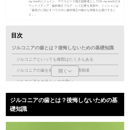
my teethにジョイン。マウスピース矯正経験者としてOh my teethのオ
ウンドメディア「歯科矯正ブログ」にて記事を更新中。ミッションは
「歯並びに悩むすべての方に歯科矯正の確かな情報をお届けするこ
と」。
目次
ジルコニアの歯とは？後悔しないための基礎知識
ジルコニアといっても種類はたくさんある
ジルコニアの歯を使った治療の費用相場
開く
ジルコニアとセラミックの違い
ジルコニアの歯【デメリット5つ】
ジルコニアの歯とは？後悔しないための基
セラミック歯より審美性で劣る
礎知識
壊れることがある
噛み合う歯がすり減る