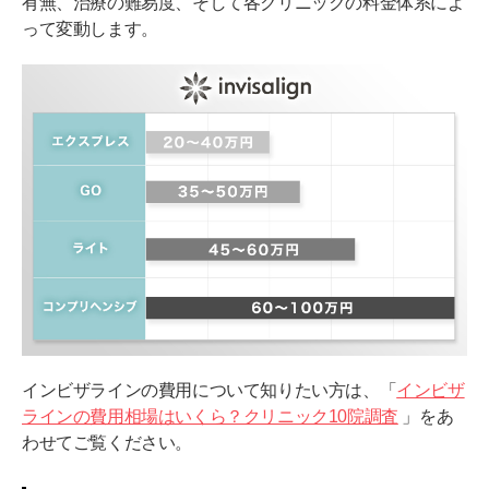
有無、治療の難易度、そして各クリニックの料金体系によ
って変動します。
インビザラインの費用について知りたい方は、「
インビザ
ラインの費用相場はいくら？クリニック10院調査
」をあ
わせてご覧ください。