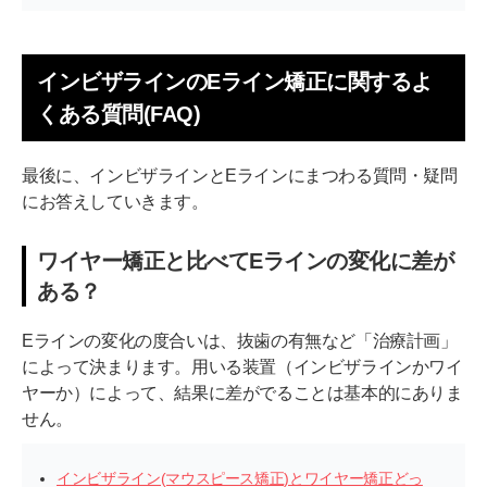
インビザラインのEライン矯正に関するよ
くある質問(FAQ)
最後に、インビザラインとEラインにまつわる質問・疑問
にお答えしていきます。
ワイヤー矯正と比べてEラインの変化に差が
ある？
Eラインの変化の度合いは、抜歯の有無など「治療計画」
によって決まります。用いる装置（インビザラインかワイ
ヤーか）によって、結果に差がでることは基本的にありま
せん。
インビザライン(マウスピース矯正)とワイヤー矯正どっ