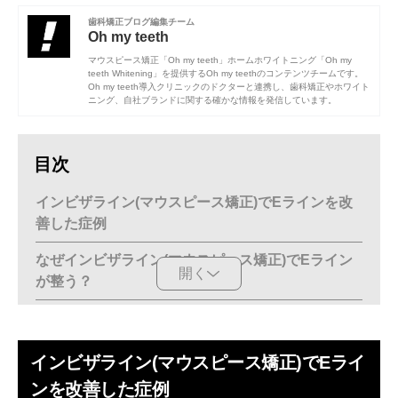
歯科矯正ブログ編集チーム
Oh my teeth
マウスピース矯正「Oh my teeth」ホームホワイトニング「Oh my
teeth Whitening」を提供するOh my teethのコンテンツチームです。
Oh my teeth導入クリニックのドクターと連携し、歯科矯正やホワイト
ニング、自社ブランドに関する確かな情報を発信しています。
目次
インビザライン(マウスピース矯正)でEラインを改
善した症例
なぜインビザライン(マウスピース矯正)でEライン
開く
が整う？
Eライン改善の鍵は、前歯を後ろに下げるための「スペ
ース」
インビザライン(マウスピース矯正)でEライ
スペースを作るための、主な3つの方法(IPR・抜歯・奥
ンを改善した症例
歯の移動)