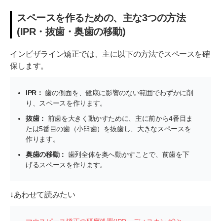
スペースを作るための、主な3つの方法
(IPR・抜歯・奥歯の移動)
インビザライン矯正では、主に以下の方法でスペースを確
保します。
IPR：
歯の側面を、健康に影響のない範囲でわずかに削
り、スペースを作ります。
抜歯：
前歯を大きく動かすために、主に前から4番目ま
たは5番目の歯（小臼歯）を抜歯し、大きなスペースを
作ります。
奥歯の移動：
歯列全体を奥へ動かすことで、前歯を下
げるスペースを作ります。
↓あわせて読みたい