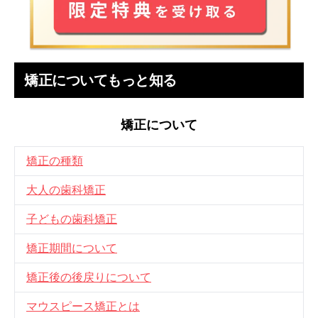
矯正についてもっと知る
矯正について
矯正の種類
大人の歯科矯正
子どもの歯科矯正
矯正期間について
矯正後の後戻りについて
マウスピース矯正とは